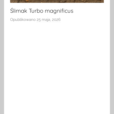
Ślimak Turbo magnificus
Opublikowano
25 maja, 2026
p
r
z
e
z