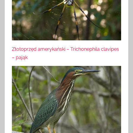
Złotoprzęd amerykański – Trichonephila clavipes
– pająk