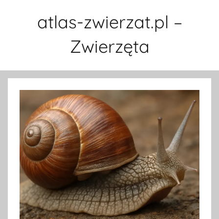
Przejdź
atlas-zwierzat.pl –
do
treści
Zwierzęta