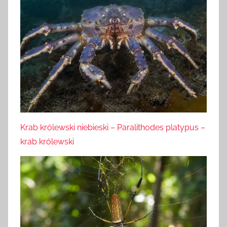
Krab królewski niebieski – Paralithodes platypus –
krab królewski