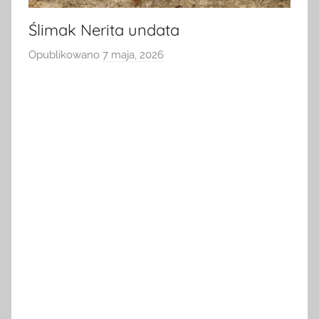
Ślimak Nerita undata
Opublikowano
7 maja, 2026
p
r
z
e
z