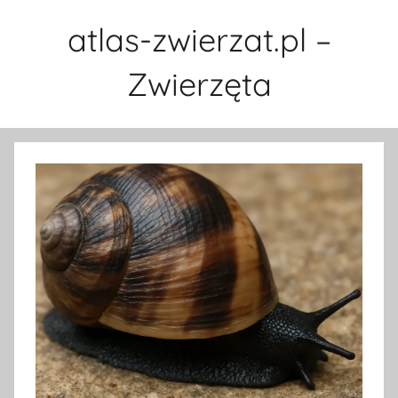
Przejdź
atlas-zwierzat.pl –
do
treści
Zwierzęta