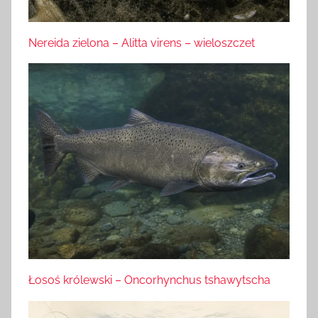
Nereida zielona – Alitta virens – wieloszczet
Łosoś królewski – Oncorhynchus tshawytscha