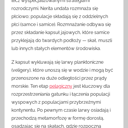
lecz wyspecjalizowanymi strategiami
rozrodczymi. Nerita undata rozmnaża się
płciowo; populacje składają się z oddzielnych
płci (samce i samice). Rozmnażanie odbywa się
przez składanie kapsuł jajowych, które samice
przyklejają do twardych podłoży — skał, muszli
lub innych stałych elementów środowiska.
Z kapsuł wykluwają się larwy planktoniczne
(veligery), które unoszą się w wodzie i mogą być
przenoszone na duże odległości przez prądy
morskie. Ten etap
pelagiczny
jest kluczowy dla
rozprzestrzeniania gatunku i łączenia populacji
wyspowych z populacjami przybrzeżnymi
kontynentu. Po pewnym czasie larwy osiadają i
przechodzą metamorfozę w formę dorosłą,
osadzając się na skałach, gdzie rozpoczną