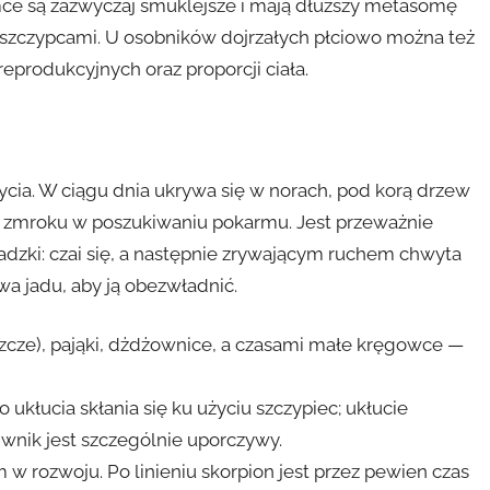
mce są zazwyczaj smuklejsze i mają dłuższy metasomę
i szczypcami. U osobników dojrzałych płciowo można też
eprodukcyjnych oraz proporcji ciała.
ycia. W ciągu dnia ukrywa się w norach, pod korą drzew
po zmroku w poszukiwaniu pokarmu. Jest przeważnie
dzki: czai się, a następnie zrywającym ruchem chwyta
wa jadu, aby ją obezwładnić.
szcze), pająki, dżdżownice, a czasami małe kręgowce —
kłucia skłania się ku użyciu szczypiec; ukłucie
iwnik jest szczególnie uporczywy.
em w rozwoju. Po linieniu skorpion jest przez pewien czas