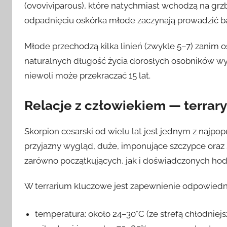
(ovoviviparous), które natychmiast wchodzą na grzbi
odpadnięciu oskórka młode zaczynają prowadzić ba
Młode przechodzą kilka linień (zwykle 5–7) zanim o
naturalnych długość życia dorosłych osobników wy
niewoli może przekraczać 15 lat.
Relacje z człowiekiem — terrar
Skorpion cesarski od wielu lat jest jednym z najpo
przyjazny wygląd, duże, imponujące szczypce oraz 
zarówno początkujących, jak i doświadczonych h
W terrarium kluczowe jest zapewnienie odpowiedn
temperatura: około 24–30°C (ze strefą chłodniejs