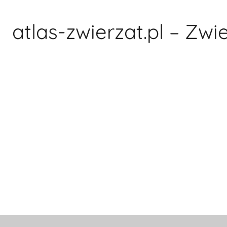
Przejdź
do
atlas-zwierzat.pl – Zwi
treści