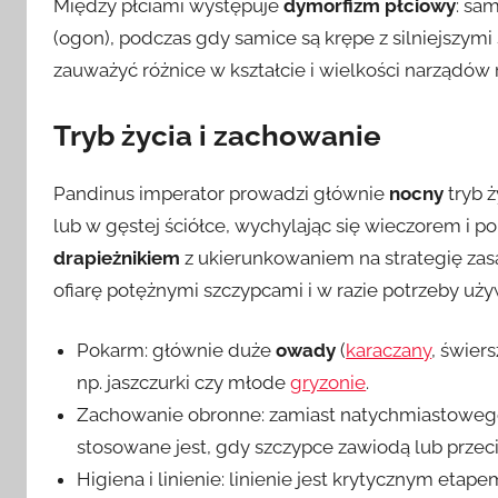
Między płciami występuje
dymorfizm płciowy
: sa
(ogon), podczas gdy samice są krępe z silniejszym
zauważyć różnice w kształcie i wielkości narządów r
Tryb życia i zachowanie
Pandinus imperator prowadzi głównie
nocny
tryb ż
lub w gęstej ściółce, wychylając się wieczorem i 
drapieżnikiem
z ukierunkowaniem na strategię zasa
ofiarę potężnymi szczypcami i w razie potrzeby uży
Pokarm: głównie duże
owady
(
karaczany
, świer
np. jaszczurki czy młode
gryzonie
.
Zachowanie obronne: zamiast natychmiastowego u
stosowane jest, gdy szczypce zawiodą lub przec
Higiena i linienie: linienie jest krytycznym etap