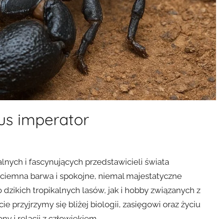
us imperator
alnych i fascynujących przedstawicieli świata
ciemna barwa i spokojne, niemal majestatyczne
dzikich tropikalnych lasów, jak i hobby związanych z
 przyjrzymy się bliżej biologii, zasięgowi oraz życiu
y i relacji z człowiekiem.