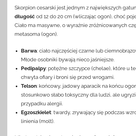
Skorpion cesarski jest jednym z największych gatu
długość
od 12 do 20 cm (wliczając ogon), choć p
Ciało ma masywne, o wyraźnie zróżnicowanych czę
metasoma (ogon).
Barwa
: ciało najczęściej czarne lub ciemnobrą
Młode osobniki bywają nieco jaśniejsze.
Pedipalpy
: potężne szczypce (chelae), które u t
chwyta ofiary i broni się przed wrogami.
Telson
: końcowy, jadowy aparacik na końcu ogo
stosunkowo słabo toksyczny dla ludzi, ale ugr
przypadku alergii.
Egzoszkielet
: twardy, zrywający się podczas w
linienia (molt).