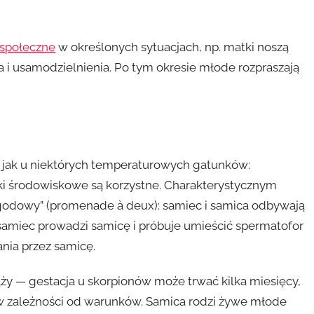
społeczne
w określonych sytuacjach, np. matki noszą
a i usamodzielnienia. Po tym okresie młode rozpraszają
y jak u niektórych temperaturowych gatunków:
i środowiskowe są korzystne. Charakterystycznym
godowy” (promenade à deux): samiec i samica odbywają
samiec prowadzi samicę i próbuje umieścić spermatofor
nia przez samicę.
ąży — gestacja u skorpionów może trwać kilka miesięcy,
 w zależności od warunków. Samica rodzi żywe młode