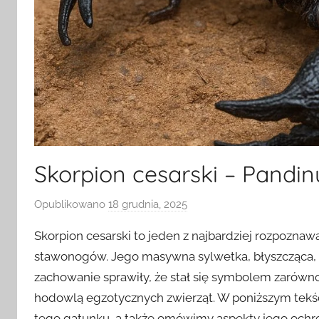
Skorpion cesarski – Pandin
Opublikowano
18 grudnia, 2025
p
r
Skorpion cesarski to jeden z najbardziej rozpoznaw
z
stawonogów. Jego masywna sylwetka, błyszcząca, 
e
zachowanie sprawiły, że stał się symbolem zarówno 
z
hodowlą egzotycznych zwierząt. W poniższym tekście
tego gatunku, a także omówimy aspekty jego ochron