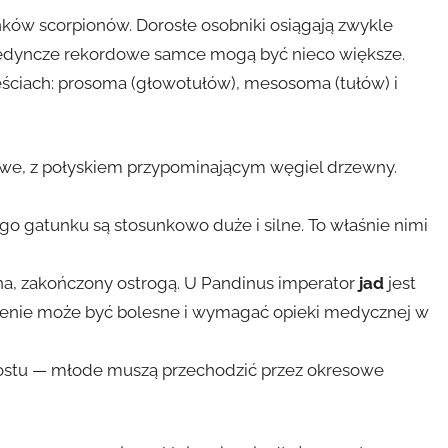
nków scorpionów. Dorosłe osobniki osiągają zwykle
ojedyncze rekordowe samce mogą być nieco większe.
ściach: prosoma (głowotułów), mesosoma (tułów) i
zowe, z połyskiem przypominającym węgiel drzewny.
ego gatunku są stosunkowo duże i silne. To właśnie nimi
na, zakończony ostrogą. U Pandinus imperator
jad
jest
yzienie może być bolesne i wymagać opieki medycznej w
zrostu — młode muszą przechodzić przez okresowe