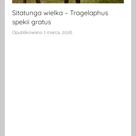
Sitatunga wielka – Tragelaphus
spekii gratus
Opublikowano
1 marca, 2026
p
r
z
e
z