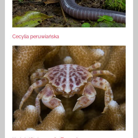
Cecylia peruwiańska