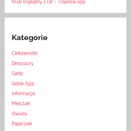
Krab trójkątny z raf – Trapezia spp.
Kategorie
Ciekawostki
Dinozaury
Gady
Gdzie żyją
Informacje
Mięczaki
Owady
Pajęczaki