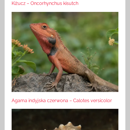
Kiżucz – Oncorhynchus kisutch
Agama indyjska czerwona – Calotes versicolor