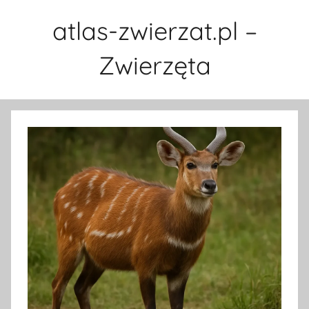
Przejdź
atlas-zwierzat.pl –
do
treści
Zwierzęta