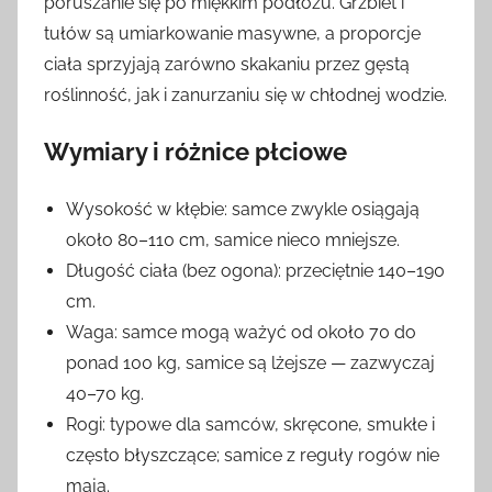
poruszanie się po miękkim podłożu. Grzbiet i
tułów są umiarkowanie masywne, a proporcje
ciała sprzyjają zarówno skakaniu przez gęstą
roślinność, jak i zanurzaniu się w chłodnej wodzie.
Wymiary i różnice płciowe
Wysokość w kłębie: samce zwykle osiągają
około 80–110 cm, samice nieco mniejsze.
Długość ciała (bez ogona): przeciętnie 140–190
cm.
Waga: samce mogą ważyć od około 70 do
ponad 100 kg, samice są lżejsze — zazwyczaj
40–70 kg.
Rogi: typowe dla samców, skręcone, smukłe i
często błyszczące; samice z reguły rogów nie
mają.