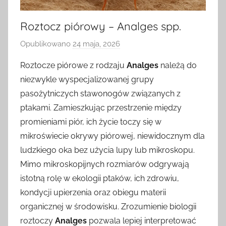
Roztocz piórowy – Analges spp.
Opublikowano
24 maja, 2026
p
r
Roztocze piórowe z rodzaju
Analges
należą do
z
niezwykle wyspecjalizowanej grupy
e
pasożytniczych stawonogów związanych z
z
ptakami. Zamieszkując przestrzenie między
promieniami piór, ich życie toczy się w
mikroświecie okrywy piórowej, niewidocznym dla
ludzkiego oka bez użycia lupy lub mikroskopu.
Mimo mikroskopijnych rozmiarów odgrywają
istotną rolę w ekologii ptaków, ich zdrowiu,
kondycji upierzenia oraz obiegu materii
organicznej w środowisku. Zrozumienie biologii
roztoczy
Analges
pozwala lepiej interpretować