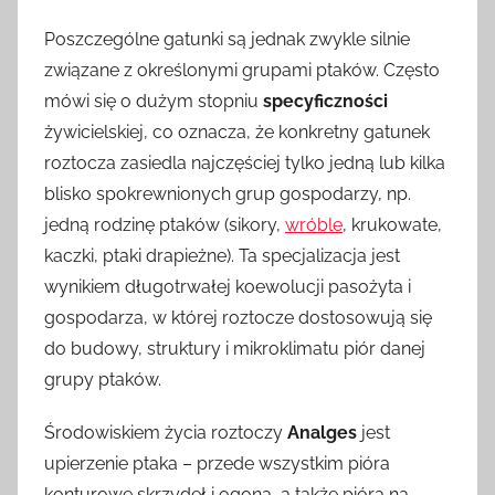
Poszczególne gatunki są jednak zwykle silnie
związane z określonymi grupami ptaków. Często
mówi się o dużym stopniu
specyficzności
żywicielskiej, co oznacza, że konkretny gatunek
roztocza zasiedla najczęściej tylko jedną lub kilka
blisko spokrewnionych grup gospodarzy, np.
jedną rodzinę ptaków (sikory,
wróble
, krukowate,
kaczki, ptaki drapieżne). Ta specjalizacja jest
wynikiem długotrwałej koewolucji pasożyta i
gospodarza, w której roztocze dostosowują się
do budowy, struktury i mikroklimatu piór danej
grupy ptaków.
Środowiskiem życia roztoczy
Analges
jest
upierzenie ptaka – przede wszystkim pióra
konturowe skrzydeł i ogona, a także pióra na