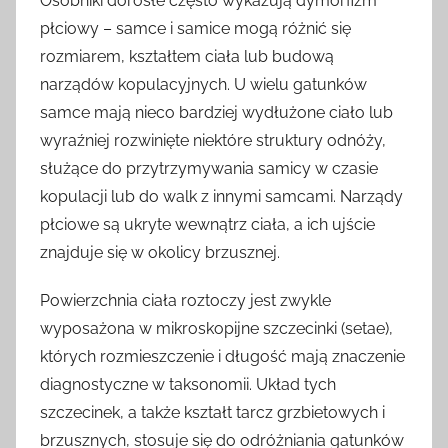
Osobniki dorosłe często wykazują dymorfizm
płciowy – samce i samice mogą różnić się
rozmiarem, kształtem ciała lub budową
narządów kopulacyjnych. U wielu gatunków
samce mają nieco bardziej wydłużone ciało lub
wyraźniej rozwinięte niektóre struktury odnóży,
służące do przytrzymywania samicy w czasie
kopulacji lub do walk z innymi samcami. Narządy
płciowe są ukryte wewnątrz ciała, a ich ujście
znajduje się w okolicy brzusznej.
Powierzchnia ciała roztoczy jest zwykle
wyposażona w mikroskopijne szczecinki (setae),
których rozmieszczenie i długość mają znaczenie
diagnostyczne w taksonomii. Układ tych
szczecinek, a także kształt tarcz grzbietowych i
brzusznych, stosuje się do odróżniania gatunków