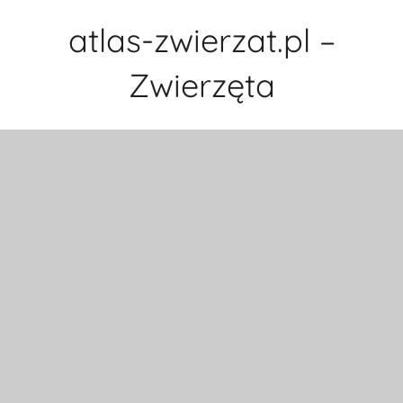
Przejdź
atlas-zwierzat.pl –
do
treści
Zwierzęta