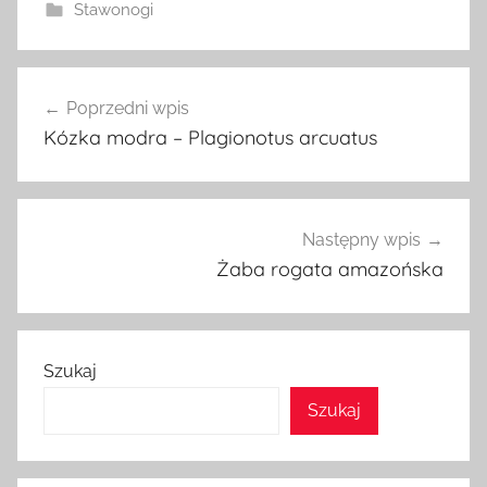
Stawonogi
Nawigacja
Poprzedni wpis
wpisu
Kózka modra – Plagionotus arcuatus
Następny wpis
Żaba rogata amazońska
Szukaj
Szukaj