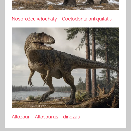
Nosorożec włochaty – Coelodonta antiquitatis
Allozaur – Allosaurus – dinozaur