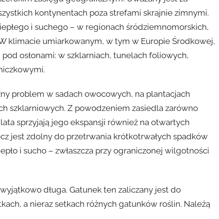
zystkich kontynentach poza strefami skrajnie zimnymi.
iepłego i suchego – w regionach śródziemnomorskich,
. W klimacie umiarkowanym, w tym w Europie Środkowej,
pod osłonami: w szklarniach, tunelach foliowych,
oniczkowymi.
ażny problem w sadach owocowych, na plantacjach
ach szklarniowych. Z powodzeniem zasiedla zarówno
e lata sprzyjają jego ekspansji również na otwartych
z jest zdolny do przetrwania krótkotrwałych spadków
ciepło i sucho – zwłaszcza przy ograniczonej wilgotności
t wyjątkowo długa. Gatunek ten zaliczany jest do
tkach, a nieraz setkach różnych gatunków roślin. Należą