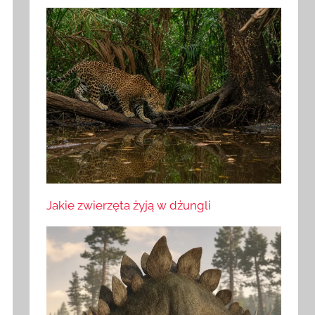
Jakie zwierzęta żyją w dżungli