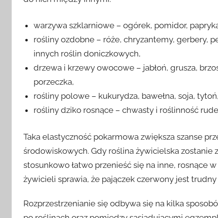
warzywa szklarniowe – ogórek, pomidor, papryka, b
rośliny ozdobne – róże, chryzantemy, gerbery, pel
innych roślin doniczkowych,
drzewa i krzewy owocowe – jabłoń, grusza, brzosk
porzeczka,
rośliny polowe – kukurydza, bawełna, soja, tytoń
rośliny dziko rosnące – chwasty i roślinność ru
Taka elastyczność pokarmowa zwiększa szanse pr
środowiskowych. Gdy roślina żywicielska zostanie 
stosunkowo łatwo przenieść się na inne, rosnące w
żywicieli sprawia, że pajączek czerwony jest trud
Rozprzestrzenianie się odbywa się na kilka sposobó
po roślinach oraz pomiędzy sąsiadującymi egzempl