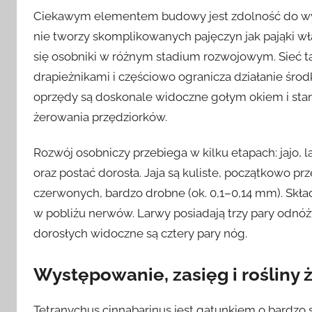
Ciekawym elementem budowy jest zdolność do wytw
nie tworzy skomplikowanych pajęczyn jak pająki wła
się osobniki w różnym stadium rozwojowym. Sieć ta 
drapieżnikami i częściowo ogranicza działanie śr
oprzędy są doskonale widoczne gołym okiem i stan
żerowania przędziorków.
Rozwój osobniczy przebiega w kilku etapach: jajo, 
oraz postać dorosła. Jaja są kuliste, początkowo pr
czerwonych, bardzo drobne (ok. 0,1–0,14 mm). Skład
w pobliżu nerwów. Larwy posiadają trzy pary odnóż
dorosłych widoczne są cztery pary nóg.
Występowanie, zasięg i rośliny 
Tetranychus cinnabarinus jest gatunkiem o bardzo