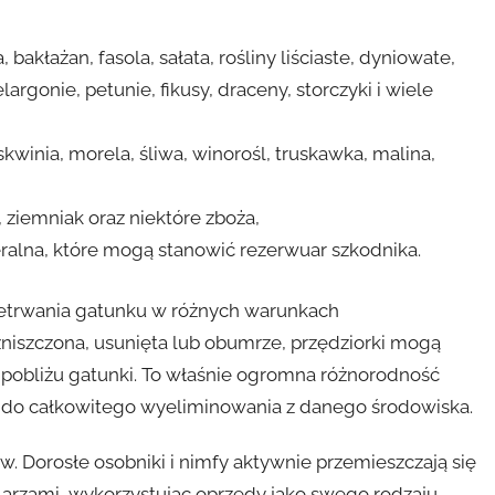
akłażan, fasola, sałata, rośliny liściaste, dyniowate,
argonie, petunie, fikusy, draceny, storczyki i wiele
winia, morela, śliwa, winorośl, truskawka, malina,
, ziemniak oraz niektóre zboża,
deralna, które mogą stanowić rezerwuar szkodnika.
zetrwania gatunku w różnych warunkach
zniszczona, usunięta lub obumrze, przędziorki mogą
 pobliżu gatunki. To właśnie ogromna różnorodność
ny do całkowitego wyeliminowania z danego środowiska.
w. Dorosłe osobniki i nimfy aktywnie przemieszczają się
arzami, wykorzystując oprzędy jako swego rodzaju