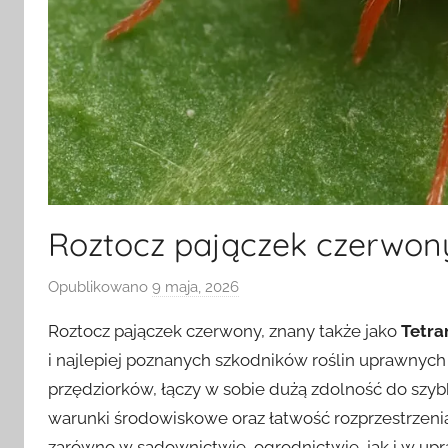
Roztocz pajączek czerwony
Opublikowano
9 maja, 2026
p
r
Roztocz pajączek czerwony, znany także jako
Tetra
z
i najlepiej poznanych szkodników roślin uprawnych
e
przędziorków, łączy w sobie dużą zdolność do szy
z
warunki środowiskowe oraz łatwość rozprzestrzeni
zarówno w sadownictwie, ogrodnictwie, jak i w u