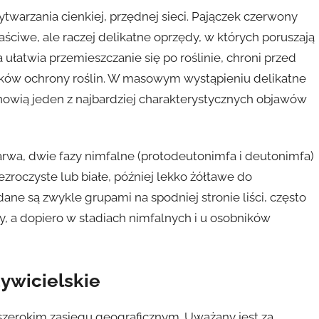
arzania cienkiej, przędnej sieci. Pajączek czerwony
ściwe, ale raczej delikatne oprzędy, w których poruszają
ułatwia przemieszczanie się po roślinie, chroni przed
odków ochrony roślin. W masowym wystąpieniu delikatne
owią jeden z najbardziej charakterystycznych objawów
larwa, dwie fazy nimfalne (protodeutonimfa i deutonimfa)
zezroczyste lub białe, później lekko żółtawe do
ane są zwykle grupami na spodniej stronie liści, często
y, a dopiero w stadiach nimfalnych i u osobników
żywicielskie
 szerokim zasięgu geograficznym. Uważany jest za