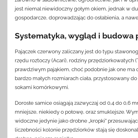
jest niemal niewidoczny gołym okiem, jednak w 
gospodarcze, doprowadzając do osłabienia, a nawet
Systematyka, wygląd i budowa
Pajączek czerwony zaliczany jest do typu stawono
rzędu roztoczy (Acari), rodziny przędziorkowatych 
prawdziwym pająkiem, choć podobnie jak one ma os
bardzo małych rozmiarach ciała, przystosowany do ży
sokami komórkowymi.
Dorosłe samice osiągają zazwyczaj od 0,4 do 0,6 mm
mniejsze, niekiedy o połowę, oraz smuklejsze. Wym
widoczne jedynie jako drobne „kropki” przesuwające 
liczebności kolonie przędziorków stają się doskonal