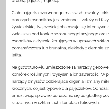
drobną, pajęczą mgiełką.
Ciało pajączka czerwonego ma kształt owalny, lek
dorosłych osobników jest zmienne – zależy od fazy
żywicielskiej. Najczęściej obserwuje się intensywn
zwłaszcza pod koniec sezonu wegetacyjnego oraz w
osobników aktywnie żerujących w uprawach szklar
pomarańczowa lub brunatna, niekiedy z ciemniejsz
jelita.
Na głowotułowiu umieszczone są narządy gębowe t
komórek roślinnych i wysysania ich zawartości. W prz
narządy zmysłów odbierające drgania i zmiany mikr
krocznych, co jest typowe dla pajęczaków. Odnóża 
umożliwiają sprawne poruszanie się po gładkiej pow
sztucznych w szklarniach i tunelach foliowych.