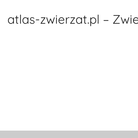
Przejdź
do
atlas-zwierzat.pl – Zwi
treści