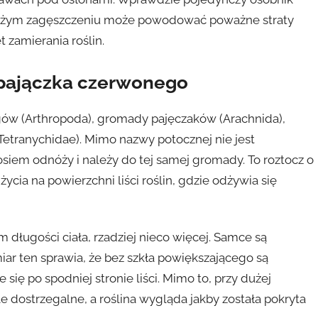
dużym zagęszczeniu może powodować poważne straty
 zamierania roślin.
 pajączka czerwonego
gów (Arthropoda), gromady pajęczaków (Arachnida),
(Tetranychidae). Mimo nazwy potocznej nie jest
iem odnóży i należy do tej samej gromady. To roztocz o
cia na powierzchni liści roślin, gdzie odżywia się
 długości ciała, rzadziej nieco więcej. Samce są
iar ten sprawia, że bez szkła powiększającego są
się po spodniej stronie liści. Mimo to, przy dużej
e dostrzegalne, a roślina wygląda jakby została pokryta