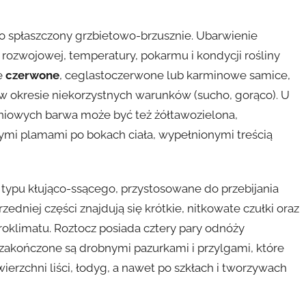
ko spłaszczony grzbietowo-brzusznie. Ubarwienie
 rozwojowej, temperatury, pokarmu i kondycji rośliny
ie
czerwone
, ceglastoczerwone lub karminowe samice,
 okresie niekorzystnych warunków (sucho, gorąco). U
niowych barwa może być też żółtawozielona,
ymi plamami po bokach ciała, wypełnionymi treścią
ypu kłująco-ssącego, przystosowane do przebijania
edniej części znajdują się krótkie, nitkowate czułki oraz
oklimatu. Roztocz posiada cztery pary odnóży
zakończone są drobnymi pazurkami i przylgami, które
ierzchni liści, łodyg, a nawet po szkłach i tworzywach