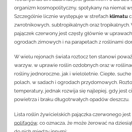
organizm kosmopolityczny, spotykany na niemal ws
Szczególnie licznie występuje w strefach
klimatu
c
zwrotnikowych, subtropikalnych oraz tropikalnych
pajączek czerwony jest częsty głównie w uprawach 
ogrodach zimowych i na parapetach z roślinami d
W wielu rejonach świata roztocz ten stanowi pow
warzyw, w uprawie roślin ozdobnych oraz w roślin
rośliny jednoroczne, jak i wieloletnie. Ciepłe, such
polach, w sadach i ogrodach przydomowych. Roztoc
temperatury, jednak rozwija się najlepiej, gdy jest 
powietrza i braku długotrwałych opadów deszczu.
Lista roślin żywicielskich pajączka czerwonego jes
polifagów
, co oznacza, że może żerować na dziesią
do nich między innymi: