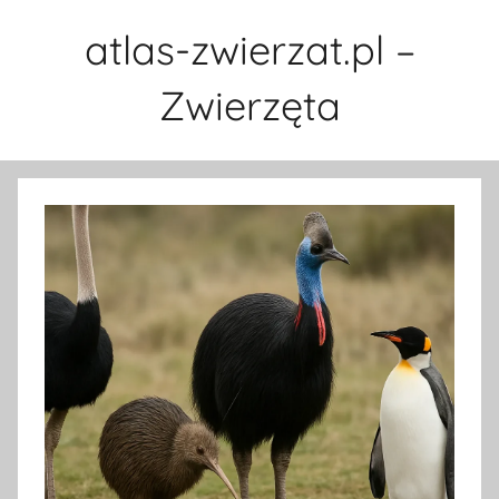
Przejdź
atlas-zwierzat.pl –
do
treści
Zwierzęta