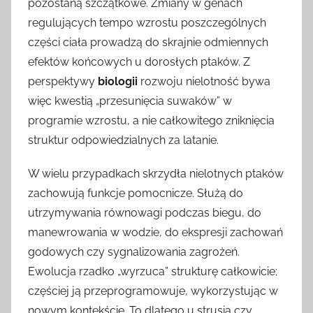
pozostaną szczątkowe. Zmiany w genach
regulujących tempo wzrostu poszczególnych
części ciała prowadzą do skrajnie odmiennych
efektów końcowych u dorosłych ptaków. Z
perspektywy
biologii
rozwoju nielotność bywa
więc kwestią „przesunięcia suwaków” w
programie wzrostu, a nie całkowitego zniknięcia
struktur odpowiedzialnych za latanie.
W wielu przypadkach skrzydła nielotnych ptaków
zachowują funkcje pomocnicze. Służą do
utrzymywania równowagi podczas biegu, do
manewrowania w wodzie, do ekspresji zachowań
godowych czy sygnalizowania zagrożeń.
Ewolucja rzadko „wyrzuca” strukturę całkowicie;
częściej ją przeprogramowuje, wykorzystując w
nowym kontekście. To dlatego u strusia czy