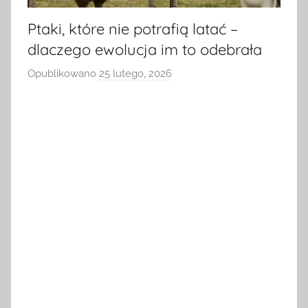
Ptaki, które nie potrafią latać –
dlaczego ewolucja im to odebrała
Opublikowano
25 lutego, 2026
p
r
z
e
z