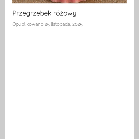
Przegrzebek różowy
Opublikowano
25 listopada, 2025
p
r
z
e
z