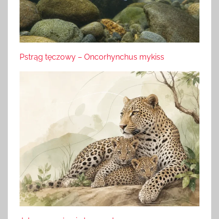
Pstrąg tęczowy – Oncorhynchus mykiss