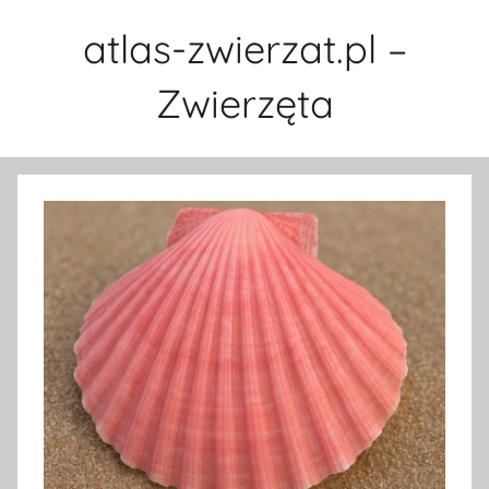
Przejdź
atlas-zwierzat.pl –
do
treści
Zwierzęta