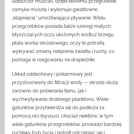
(adductor muscle), dzięki któremu przegrzebek
zamyka muszlę i wykonuje gwałtowne
„klapnięcia” umożliwiające pływanie. Wielu
przegrzebków posiada także szeregi małych,
błyszczących oczu ułożonych wzdłuż brzegu
płata worka skrzelowego; oczy te potrafią
wykrywać zmiany natężenia światła i ruchy, co
pomaga w reagowaniu na drapieżniki.
Układ oddechowy i pokarmowy jest
przystosowany do filtracji wody — skrzela służą
zarówno do pobierania tlenu, jak i
wychwytywania drobnego planktonu. Wiele
gatunków przytwierdza się do podłoża za
pomocą nici (byssus), chociaż niektóre, w tym
wiele gatunków przegrzebków, prowadzi bardziej
ruchliwy tryb życia i potrafi odczepiać się i