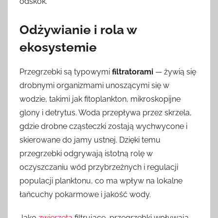
odskok.
Odżywianie i rola w
ekosystemie
Przegrzebki są typowymi
filtratorami
— żywią się
drobnymi organizmami unoszącymi się w
wodzie, takimi jak fitoplankton, mikroskopijne
glony i detrytus. Woda przepływa przez skrzela,
gdzie drobne cząsteczki zostają wychwycone i
skierowane do jamy ustnej. Dzięki temu
przegrzebki odgrywają istotną rolę w
oczyszczaniu wód przybrzeżnych i regulacji
populacji planktonu, co ma wpływ na lokalne
łańcuchy pokarmowe i jakość wody.
Jako
zwierzęta
filtrujące, przegrzebki wpływają