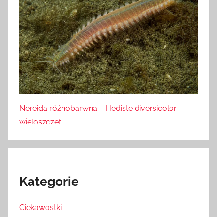
Nereida różnobarwna – Hediste diversicolor –
wieloszczet
Kategorie
Ciekawostki