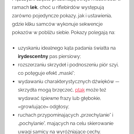
ramach
lek
, choć u riflebirdów występują
zarówno pojedyncze pokazy, jak i ustawienia,
gdzie kilku samców wykonuje sekwencje
pokazów w pobliżu siebie. Pokazy polegają na:
uzyskaniu idealnego kąta padania światła na
irydescentny
pas piersiowy;
rozszerzaniu skrzydeł i podnoszeniu piór szyi,
co potęguje efekt „maski”;
wydawaniu charakterystycznych dźwięków —
skrzydła mogą brzęczeć,
ptak
może też
wydawać śpiewne frazy lub głębokie,
«growlujące» odgłosy;
ruchach przypominających „przechylanie” i
„pochylanie”, mających na celu skierowanie
uwagi samicy na wyróżniające cechy.