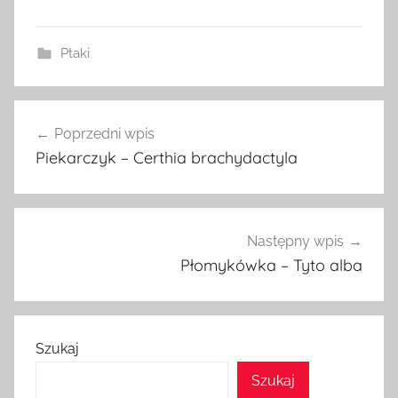
Ptaki
Nawigacja
Poprzedni wpis
wpisu
Piekarczyk – Certhia brachydactyla
Następny wpis
Płomykówka – Tyto alba
Szukaj
Szukaj