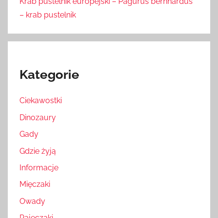
Krab pustelnik europejski – Pagurus bernhardus
– krab pustelnik
Kategorie
Ciekawostki
Dinozaury
Gady
Gdzie żyją
Informacje
Mięczaki
Owady
Pajęczaki