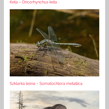
Keta – Oncorhynchus keta
Szklarka leśna – Somatochlora metallica