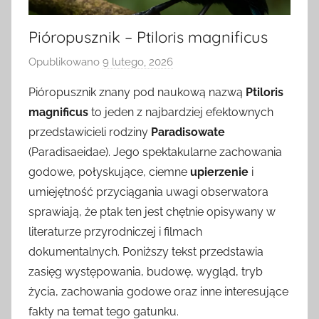
Pióropusznik – Ptiloris magnificus
Opublikowano
9 lutego, 2026
p
r
Pióropusznik znany pod naukową nazwą
Ptiloris
z
magnificus
to jeden z najbardziej efektownych
e
przedstawicieli rodziny
Paradisowate
z
(Paradisaeidae). Jego spektakularne zachowania
godowe, połyskujące, ciemne
upierzenie
i
umiejętność przyciągania uwagi obserwatora
sprawiają, że ptak ten jest chętnie opisywany w
literaturze przyrodniczej i filmach
dokumentalnych. Poniższy tekst przedstawia
zasięg występowania, budowę, wygląd, tryb
życia, zachowania godowe oraz inne interesujące
fakty na temat tego gatunku.