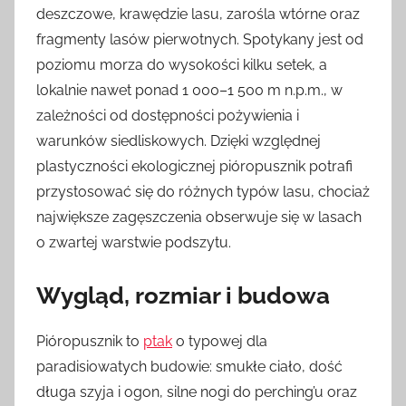
deszczowe, krawędzie lasu, zarośla wtórne oraz
fragmenty lasów pierwotnych. Spotykany jest od
poziomu morza do wysokości kilku setek, a
lokalnie nawet ponad 1 000–1 500 m n.p.m., w
zależności od dostępności pożywienia i
warunków siedliskowych. Dzięki względnej
plastyczności ekologicznej pióropusznik potrafi
przystosować się do różnych typów lasu, chociaż
największe zagęszczenia obserwuje się w lasach
o zwartej warstwie podszytu.
Wygląd, rozmiar i budowa
Pióropusznik to
ptak
o typowej dla
paradisiowatych budowie: smukłe ciało, dość
długa szyja i ogon, silne nogi do perching’u oraz