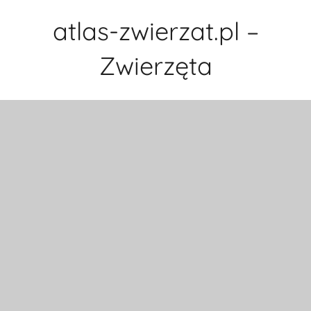
Przejdź
atlas-zwierzat.pl –
do
treści
Zwierzęta