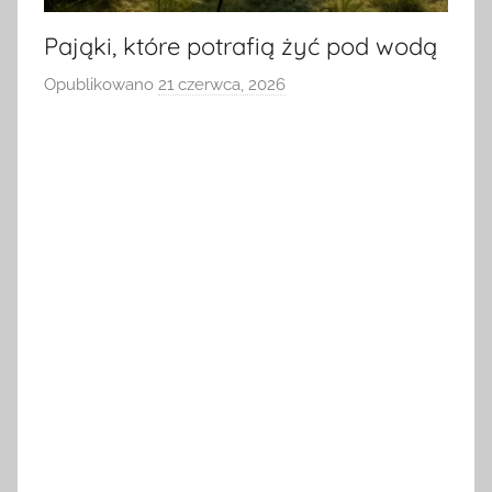
Pająki, które potrafią żyć pod wodą
Opublikowano
21 czerwca, 2026
p
r
z
e
z