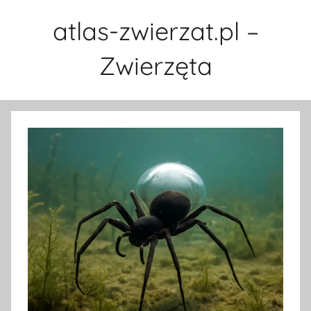
Przejdź
atlas-zwierzat.pl –
do
treści
Zwierzęta