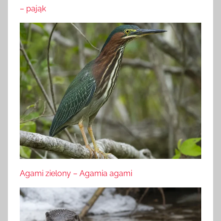
– pająk
Agami zielony – Agamia agami