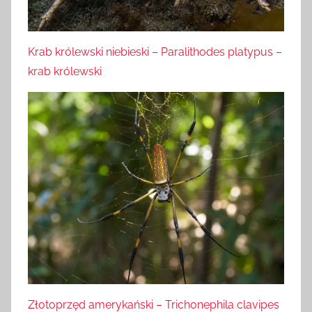
Krab królewski niebieski – Paralithodes platypus –
krab królewski
Złotoprzęd amerykański – Trichonephila clavipes