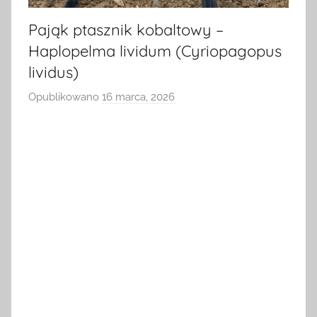
Pająk ptasznik kobaltowy –
Haplopelma lividum (Cyriopagopus
lividus)
Opublikowano
16 marca, 2026
p
r
z
e
z