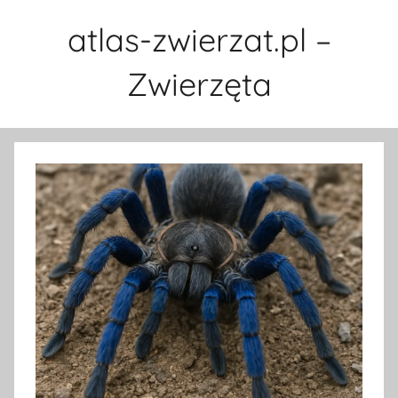
Przejdź
atlas-zwierzat.pl –
do
treści
Zwierzęta