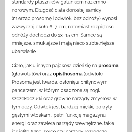
standardy ptaszników gatunkiem naziemno–
norowym. Długość ciała dorosłej samicy
(mierząc prosomę i odwłok, bez odnóży) wynosi
zazwyczaj około 6–7 cm, natomiast rozpiętość
odnóży dochodzi do 13–15 cm. Samce są
mniejsze, smuklejsze i mają nieco subtelniejsze
ubarwienie.
Ciało, jak u innych pająków, dzieli się na
prosoma
(głowotułów) oraz
opisthosoma
(odwłok).
Prosoma jest twarda, osłonięta chitynowym
pancerzem, w którym osadzone są nogi,
szczękoczułki oraz główne narządy zmysłów, w
tym oczy. Odwłok jest bardziej miękki, pokryty
gęstymi włoskami, pełni funkcję magazynu
energii oraz zawiera narządy wewnętrzne, takie
jak jelito tylne, serce czy narządy rozrodcze.