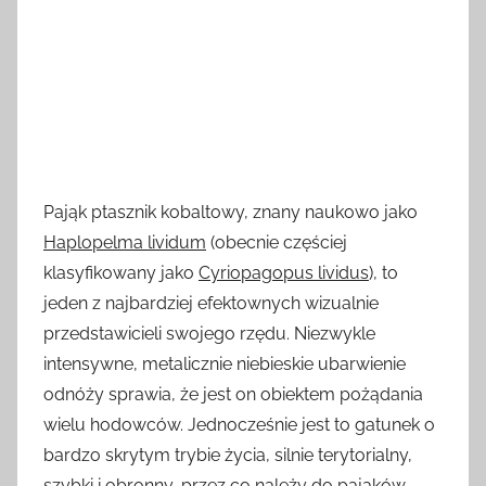
Pająk ptasznik kobaltowy, znany naukowo jako
Haplopelma lividum
(obecnie częściej
klasyfikowany jako
Cyriopagopus lividus
), to
jeden z najbardziej efektownych wizualnie
przedstawicieli swojego rzędu. Niezwykle
intensywne, metalicznie niebieskie ubarwienie
odnóży sprawia, że jest on obiektem pożądania
wielu hodowców. Jednocześnie jest to gatunek o
bardzo skrytym trybie życia, silnie terytorialny,
szybki i obronny, przez co należy do pająków