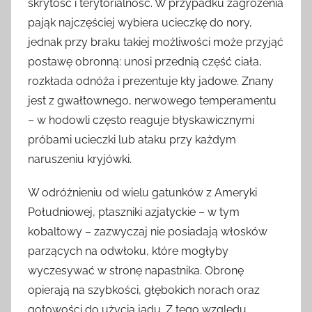
skrytość i terytorialność. W przypadku zagrożenia
pająk najczęściej wybiera ucieczkę do nory,
jednak przy braku takiej możliwości może przyjąć
postawę obronną: unosi przednią część ciała,
rozkłada odnóża i prezentuje kły jadowe. Znany
jest z gwałtownego, nerwowego temperamentu
– w hodowli często reaguje błyskawicznymi
próbami ucieczki lub ataku przy każdym
naruszeniu kryjówki.
W odróżnieniu od wielu gatunków z Ameryki
Południowej, ptaszniki azjatyckie – w tym
kobaltowy – zazwyczaj nie posiadają włosków
parzących na odwłoku, które mogłyby
wyczesywać w stronę napastnika. Obronę
opierają na szybkości, głębokich norach oraz
gotowości do użycia jadu. Z tego względu