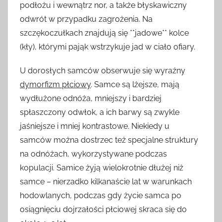
podłożu i wewnątrz nor, a także błyskawiczny
odwrót w przypadku zagrożenia. Na
szczękoczułkach znajdują się **jadowe** kolce
(kły), którymi pająk wstrzykuje jad w ciało ofiary.
U dorosłych samców obserwuje się wyraźny
dymorfizm płciowy
. Samce są lżejsze, mają
wydłużone odnóża, mniejszy i bardziej
spłaszczony odwłok, a ich barwy są zwykle
jaśniejsze i mniej kontrastowe. Niekiedy u
samców można dostrzec też specjalne struktury
na odnóżach, wykorzystywane podczas
kopulacji. Samice żyją wielokrotnie dłużej niż
samce – nierzadko kilkanaście lat w warunkach
hodowlanych, podczas gdy życie samca po
osiągnięciu dojrzałości płciowej skraca się do