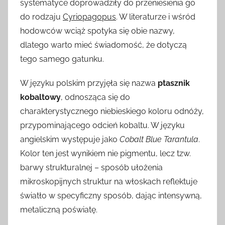
systematyce doprowadziły do przeniesienia go
do rodzaju
Cyriopagopus
. W literaturze i wśród
hodowców wciąż spotyka się obie nazwy,
dlatego warto mieć świadomość, że dotyczą
tego samego gatunku.
W języku polskim przyjęła się nazwa
ptasznik
kobaltowy
, odnosząca się do
charakterystycznego niebieskiego koloru odnóży,
przypominającego odcień kobaltu. W języku
angielskim występuje jako
Cobalt Blue Tarantula
.
Kolor ten jest wynikiem nie pigmentu, lecz tzw.
barwy strukturalnej – sposób ułożenia
mikroskopijnych struktur na włoskach reflek­tuje
światło w specyficzny sposób, dając intensywną,
metaliczną poświatę.