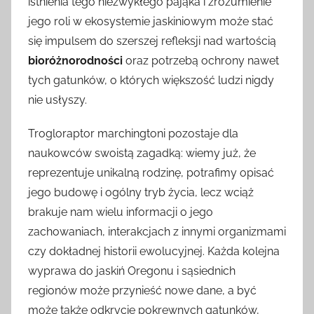
istnienia tego niezwykłego pająka i zrozumienie
jego roli w ekosystemie jaskiniowym może stać
się impulsem do szerszej refleksji nad wartością
bioróżnorodności
oraz potrzebą ochrony nawet
tych gatunków, o których większość ludzi nigdy
nie usłyszy.
Trogloraptor marchingtoni pozostaje dla
naukowców swoistą zagadką: wiemy już, że
reprezentuje unikalną rodzinę, potrafimy opisać
jego budowę i ogólny tryb życia, lecz wciąż
brakuje nam wielu informacji o jego
zachowaniach, interakcjach z innymi organizmami
czy dokładnej historii ewolucyjnej. Każda kolejna
wyprawa do jaskiń Oregonu i sąsiednich
regionów może przynieść nowe dane, a być
może także odkrycie pokrewnych gatunków,