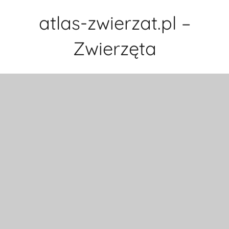
Przejdź
atlas-zwierzat.pl –
do
treści
Zwierzęta