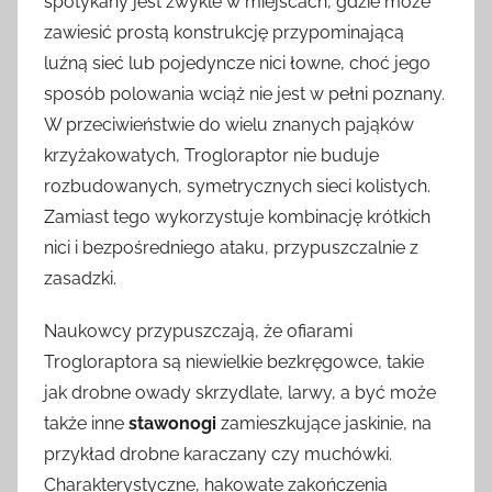
spotykany jest zwykle w miejscach, gdzie może
zawiesić prostą konstrukcję przypominającą
luźną sieć lub pojedyncze nici łowne, choć jego
sposób polowania wciąż nie jest w pełni poznany.
W przeciwieństwie do wielu znanych pająków
krzyżakowatych, Trogloraptor nie buduje
rozbudowanych, symetrycznych sieci kolistych.
Zamiast tego wykorzystuje kombinację krótkich
nici i bezpośredniego ataku, przypuszczalnie z
zasadzki.
Naukowcy przypuszczają, że ofiarami
Trogloraptora są niewielkie bezkręgowce, takie
jak drobne owady skrzydlate, larwy, a być może
także inne
stawonogi
zamieszkujące jaskinie, na
przykład drobne karaczany czy muchówki.
Charakterystyczne, hakowate zakończenia