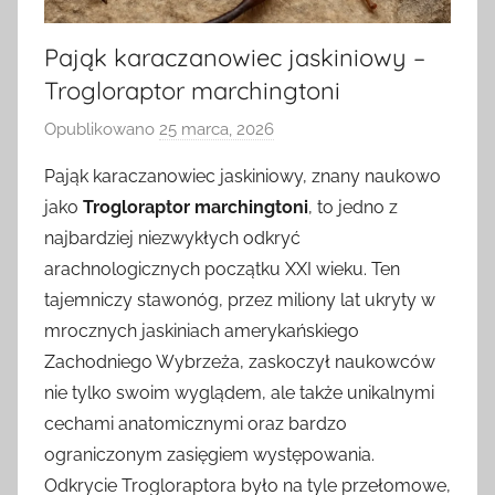
Pająk karaczanowiec jaskiniowy –
Trogloraptor marchingtoni
Opublikowano
25 marca, 2026
p
r
Pająk karaczanowiec jaskiniowy, znany naukowo
z
jako
Trogloraptor marchingtoni
, to jedno z
e
najbardziej niezwykłych odkryć
z
arachnologicznych początku XXI wieku. Ten
tajemniczy stawonóg, przez miliony lat ukryty w
mrocznych jaskiniach amerykańskiego
Zachodniego Wybrzeża, zaskoczył naukowców
nie tylko swoim wyglądem, ale także unikalnymi
cechami anatomicznymi oraz bardzo
ograniczonym zasięgiem występowania.
Odkrycie Trogloraptora było na tyle przełomowe,