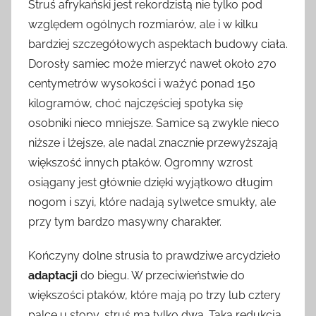
Struś afrykański jest rekordzistą nie tylko pod
względem ogólnych rozmiarów, ale i w kilku
bardziej szczegółowych aspektach budowy ciała.
Dorosły samiec może mierzyć nawet około 270
centymetrów wysokości i ważyć ponad 150
kilogramów, choć najczęściej spotyka się
osobniki nieco mniejsze. Samice są zwykle nieco
niższe i lżejsze, ale nadal znacznie przewyższają
większość innych ptaków. Ogromny wzrost
osiągany jest głównie dzięki wyjątkowo długim
nogom i szyi, które nadają sylwetce smukły, ale
przy tym bardzo masywny charakter.
Kończyny dolne strusia to prawdziwe arcydzieło
adaptacji
do biegu. W przeciwieństwie do
większości ptaków, które mają po trzy lub cztery
palce u stopy, struś ma tylko dwa. Taka redukcja