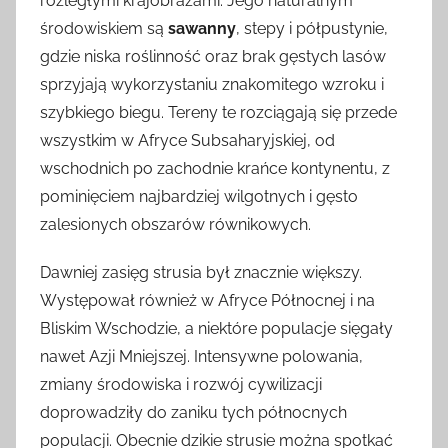
rozległymi krajobrazami. Jego naturalnym
środowiskiem są
sawanny
, stepy i półpustynie,
gdzie niska roślinność oraz brak gęstych lasów
sprzyjają wykorzystaniu znakomitego wzroku i
szybkiego biegu. Tereny te rozciągają się przede
wszystkim w Afryce Subsaharyjskiej, od
wschodnich po zachodnie krańce kontynentu, z
pominięciem najbardziej wilgotnych i gęsto
zalesionych obszarów równikowych.
Dawniej zasięg strusia był znacznie większy.
Występował również w Afryce Północnej i na
Bliskim Wschodzie, a niektóre populacje sięgały
nawet Azji Mniejszej. Intensywne polowania,
zmiany środowiska i rozwój cywilizacji
doprowadziły do zaniku tych północnych
populacji. Obecnie dzikie strusie można spotkać