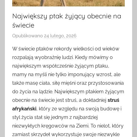
Największy ptak żyjący obecnie na
świecie
Opublikowano
24 lutego, 2026
p
r
W świecie ptaków rekordy wielkości od wieków
z
rozpalają wyobraźnię ludzi. Kiedy mówimy o
e
największym współcześnie żyjącym ptaku,
z
mamy na myśli nie tylko imponujący wzrost, ale
także masę ciała, siłę mięśni oraz przystosowania
do życia na lądzie. Największym ptakiem żyjącym
obecnie na świecie jest struś, a dokładniej
struś
afrykański
, który ze względu na swoją budowę i
styl życia stał się jednym z najbardziej
niezwykłych kręgowców na Ziemi. To nielot, który
zamiast skrzydeł wykorzystuje swoje niezwykle