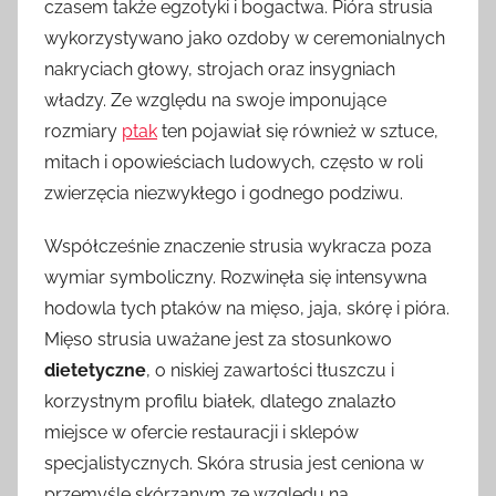
czasem także egzotyki i bogactwa. Pióra strusia
wykorzystywano jako ozdoby w ceremonialnych
nakryciach głowy, strojach oraz insygniach
władzy. Ze względu na swoje imponujące
rozmiary
ptak
ten pojawiał się również w sztuce,
mitach i opowieściach ludowych, często w roli
zwierzęcia niezwykłego i godnego podziwu.
Współcześnie znaczenie strusia wykracza poza
wymiar symboliczny. Rozwinęła się intensywna
hodowla tych ptaków na mięso, jaja, skórę i pióra.
Mięso strusia uważane jest za stosunkowo
dietetyczne
, o niskiej zawartości tłuszczu i
korzystnym profilu białek, dlatego znalazło
miejsce w ofercie restauracji i sklepów
specjalistycznych. Skóra strusia jest ceniona w
przemyśle skórzanym ze względu na