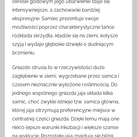
okresie godowym jego ubarwienie staje się
intensywniejsze, a zachowanie bardziej
ekspresyjne. Samiec prezentuje swoje
możliwości poprzez charakterystyczne tańce:
rozkłada skrzydła, kładzie się na ziemi, kołysze
szyją i wydaje głębokie dźwięki o dudniącym
brzmieniu.
Gniazdo strusia to w rzeczywistości duże
zagłębienie w ziemi, wygrzebane przez samca i
czasem nieznacznie wyłożone roślinnością. Do
jednego wspólnego gniazda jaja składa kilka
samic, choć zwykle istnieje tzw. samica główna,
której jaja otrzymują preferencyjne miejsce w
centralnej części gniazda. Dzięki temu mają one
nieco lepsze warunki inkubacji i większe szanse
na wyklucie. Pozostałe jaja znajdują się bliżej