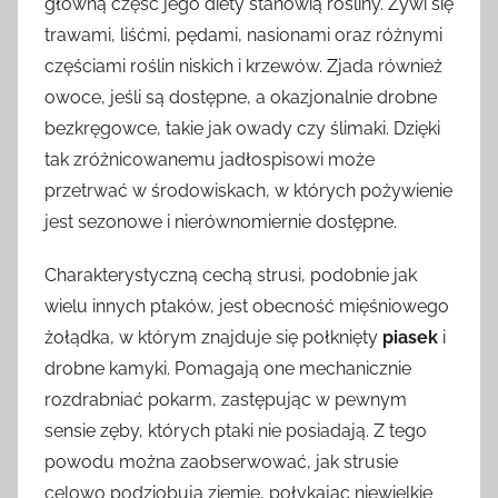
główną część jego diety stanowią rośliny. Żywi się
trawami, liśćmi, pędami, nasionami oraz różnymi
częściami roślin niskich i krzewów. Zjada również
owoce, jeśli są dostępne, a okazjonalnie drobne
bezkręgowce, takie jak owady czy ślimaki. Dzięki
tak zróżnicowanemu jadłospisowi może
przetrwać w środowiskach, w których pożywienie
jest sezonowe i nierównomiernie dostępne.
Charakterystyczną cechą strusi, podobnie jak
wielu innych ptaków, jest obecność mięśniowego
żołądka, w którym znajduje się połknięty
piasek
i
drobne kamyki. Pomagają one mechanicznie
rozdrabniać pokarm, zastępując w pewnym
sensie zęby, których ptaki nie posiadają. Z tego
powodu można zaobserwować, jak strusie
celowo podziobują ziemię, połykając niewielkie