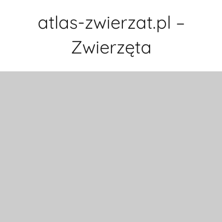
Przejdź
atlas-zwierzat.pl –
do
treści
Zwierzęta