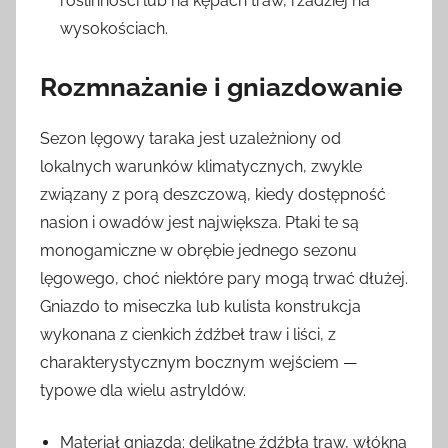
roślinności lub na kępach traw, rzadziej na
wysokościach.
Rozmnażanie i gniazdowanie
Sezon lęgowy taraka jest uzależniony od
lokalnych warunków klimatycznych, zwykle
związany z porą deszczową, kiedy dostępność
nasion i owadów jest największa. Ptaki te są
monogamiczne w obrębie jednego sezonu
lęgowego, choć niektóre pary mogą trwać dłużej.
Gniazdo to miseczka lub kulista konstrukcja
wykonana z cienkich źdźbeł traw i liści, z
charakterystycznym bocznym wejściem —
typowe dla wielu astryldów.
Materiał gniazda: delikatne źdźbła traw, włókna