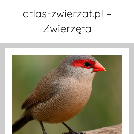
Przejdź
atlas-zwierzat.pl –
do
treści
Zwierzęta