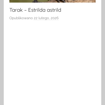
Tarak – Estrilda astrild
Opublikowano
22 lutego, 2026
p
r
z
e
z