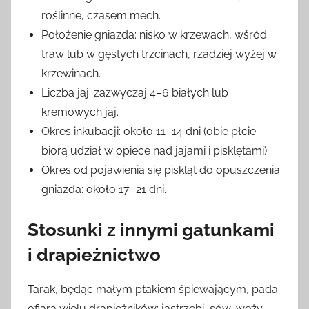
roślinne, czasem mech.
Położenie gniazda: nisko w krzewach, wśród
traw lub w gęstych trzcinach, rzadziej wyżej w
krzewinach.
Liczba jaj: zazwyczaj 4–6 białych lub
kremowych jaj.
Okres inkubacji: około 11–14 dni (obie płcie
biorą udział w opiece nad jajami i pisklętami).
Okres od pojawienia się piskląt do opuszczenia
gniazda: około 17–21 dni.
Stosunki z innymi gatunkami
i drapieżnictwo
Tarak, będąc małym ptakiem śpiewającym, pada
ofiarą wielu drapieżników: jastrzębi, sów, węży