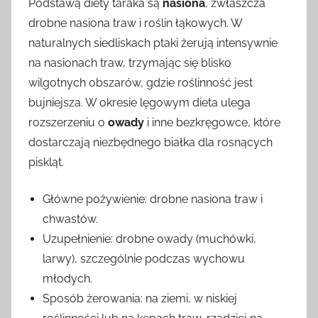
Podstawą diety taraka są
nasiona
, zwłaszcza
drobne nasiona traw i roślin łąkowych. W
naturalnych siedliskach ptaki żerują intensywnie
na nasionach traw, trzymając się blisko
wilgotnych obszarów, gdzie roślinność jest
bujniejsza. W okresie lęgowym dieta ulega
rozszerzeniu o
owady
i inne bezkręgowce, które
dostarczają niezbędnego białka dla rosnących
piskląt.
Główne pożywienie: drobne nasiona traw i
chwastów.
Uzupełnienie: drobne owady (muchówki,
larwy), szczególnie podczas wychowu
młodych.
Sposób żerowania: na ziemi, w niskiej