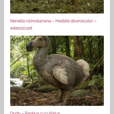
Nereida różnobarwna – Hediste diversicolor –
wieloszczet
Dodo – Raphus cucullatus