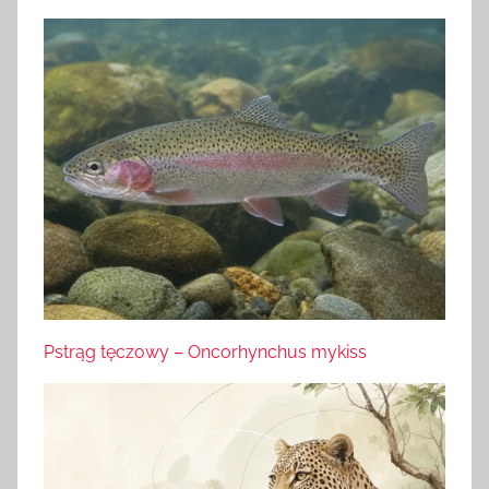
Pstrąg tęczowy – Oncorhynchus mykiss