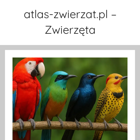
Przejdź
atlas-zwierzat.pl –
do
treści
Zwierzęta