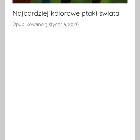
Najbardziej kolorowe ptaki świata
Opublikowano
3 stycznia, 2026
p
r
z
e
z