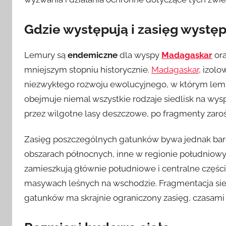
Gdzie występują i zasięg wystę
Lemury są
endemiczne
dla wyspy
Madagaskar
ora
mniejszym stopniu historycznie.
Madagaskar
, izolo
niezwykłego rozwoju ewolucyjnego, w którym lemur
obejmuje niemal wszystkie rodzaje siedlisk na wyspi
przez wilgotne lasy deszczowe, po fragmenty zarośli
Zasięg poszczególnych gatunków bywa jednak bard
obszarach północnych, inne w regionie południowy
zamieszkują głównie południowe i centralne części
masywach leśnych na wschodzie. Fragmentacja sied
gatunków ma skrajnie ograniczony zasięg, czasami