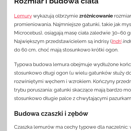
Rozmiar i budowa ciała
Lemury
wykazują olbrzymie
zróżnicowanie
rozmiar
promieniowania. Najmniejsze gatunki, takie jak my
Microcebus), osiągają masę ciała zaledwie 30–60 g
Największym przedstawicielem są indrisy (
Indri
indr
do 60 cm, choć mają stosunkowo krótki ogon.
Typowa budowa lemura obejmuje wydłużone kończy
stosunkowo długi ogon (u wielu gatunków służy do 
rozwiniętymi węchem i wzrokiem. Kończyny przednie
trybu poruszania: gatunki skaczące mają bardzo mo
stosunkowo długie palce z chwytającymi pazurkam
Budowa czaszki i zębów
Czaszka lemurów ma cechy typowe dla naczelnic: wy