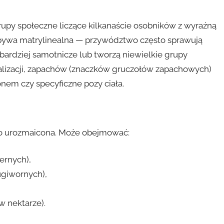
grupy społeczne liczące kilkanaście osobników z wyraźną
ia bywa matrylinealna — przywództwo często sprawują
 bardziej samotnicze lub tworzą niewielkie grupy
lizacji, zapachów (znaczków gruczołów zapachowych)
nem czy specyficzne pozy ciała.
zo urozmaicona. Może obejmować:
ernych),
ugiwornych),
w nektarze).