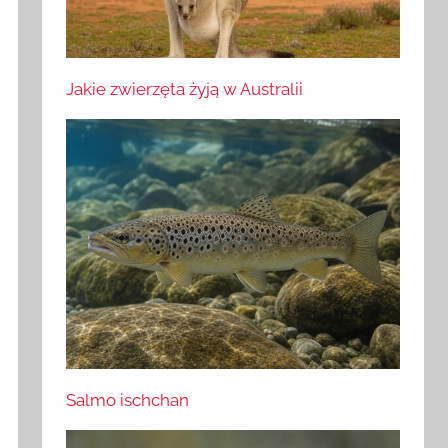
Jakie zwierzęta żyją w Australii
Salmo ischchan