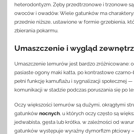
heterodontyzm. Zęby przedtrzonowe i trzonowe są
owoców i owadów. Wiele gatunków ma charakterys
przednie niższe, ustawione w formie grzebienia, któr
zbierania pokarmu.
Umaszczenie i wygląd zewnętr
Umaszczenie lemurów jest bardzo zróżnicowane: o
pasiaste ogony maki katta, po kontrastowe czarno-b
pełni funkcję kamuflażu i sygnalizacji społecznej 
komunikacji w stadzie podczas poruszania się po les
Oczy większości lemurów są dużymi, okrągłymi str
gatunków
nocnych
, u których oczy często są wię
jedwabista, gęsta lub krótka, w zależności od waru
gatunków występuje wyraźny dymorfizm płciowy — 