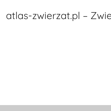
Przejdź
do
atlas-zwierzat.pl – Zwi
treści