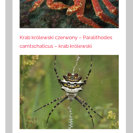
Krab królewski czerwony – Paralithodes
camtschaticus – krab królewski