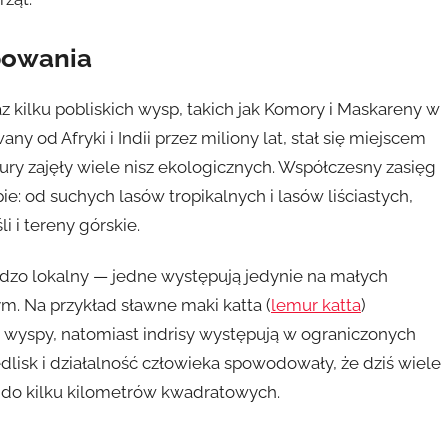
powania
z kilku pobliskich wysp, takich jak Komory i Maskareny w
wany od Afryki i Indii przez miliony lat, stał się miejscem
y zajęły wiele nisz ekologicznych. Współczesny zasięg
e: od suchych lasów tropikalnych i lasów liściastych,
 i tereny górskie.
zo lokalny — jedne występują jedynie na małych
m. Na przykład sławne maki katta (
lemur katta
)
 wyspy, natomiast indrisy występują w ograniczonych
lisk i działalność człowieka spowodowały, że dziś wiele
 do kilku kilometrów kwadratowych.