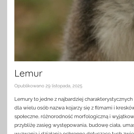
Lemur
Opublikowano
29 listopada, 2025
p
r
Lemury to jedne z najbardziej charakterystycznych 
z
dla wielu osób nazwa kojarzy się z filmami i kreskó
e
społeczne, różnorodność morfologiczną i wyjątkow
z
przybliżę zasięg występowania, budowę ciała, umas
wyzwania i działania ochronne dotyczące tych zwier