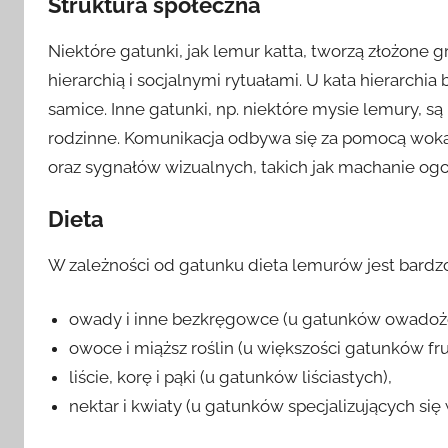
Struktura społeczna
Niektóre gatunki, jak lemur katta, tworzą złożone 
hierarchią i socjalnymi rytuałami. U kata hierarch
samice. Inne gatunki, np. niektóre mysie lemury, są
rodzinne. Komunikacja odbywa się za pomocą woka
oraz sygnałów wizualnych, takich jak machanie ogo
Dieta
W zależności od gatunku dieta lemurów jest bard
owady i inne bezkręgowce (u gatunków owadoż
owoce i miąższ roślin (u większości gatunków fr
liście, korę i pąki (u gatunków liściastych),
nektar i kwiaty (u gatunków specjalizujących się 