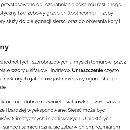
 przystosowane do rozdrabniania pokarmu roślinnego,
tyczny tzw. zębowy grzebień (toothcomb) — zęby
y służy do pielęgnacji sierści oraz do obierania kory i
zny
d jednolitych, szarobrązowych u mysich lemurów, przez
iałe wzory u sifaków i indrisów.
Umaszczenie
często
— u niektórych gatunków jaskrawe pasy ogona służą do
ie.
ukturami z dobrze rozwiniętą siatkówką — zwłaszcza u
ksze i bardziej wyeksponowane. Sierść może być
nków klimatycznych i siedliskowych. U niektórych
samce i samice różnią się zabarwieniem, rozmiarem