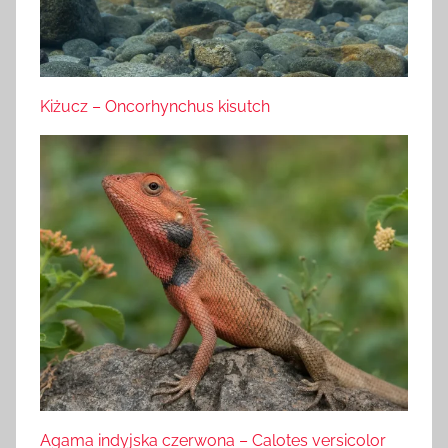
Kiżucz – Oncorhynchus kisutch
Agama indyjska czerwona – Calotes versicolor