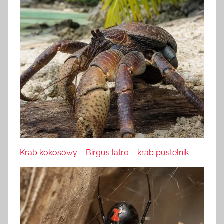
Krab kokosowy – Birgus latro – krab pustelnik