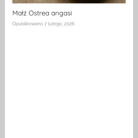
Małż Ostrea angasi
Opublikowano
7 lutego, 2026
p
r
z
e
z