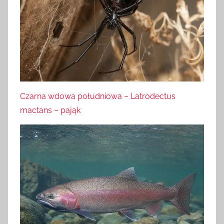
Czarna wdowa południowa – Latrodectus
mactans – pająk