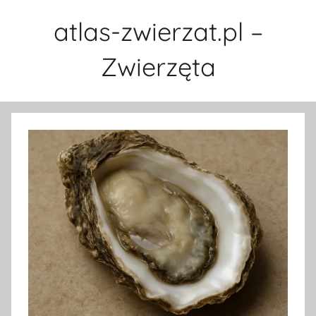
Przejdź
atlas-zwierzat.pl –
do
treści
Zwierzęta