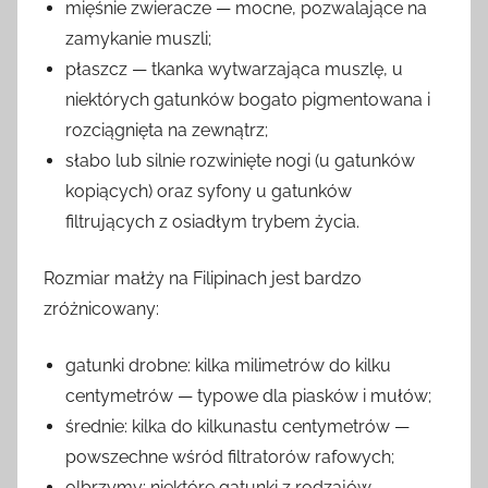
mięśnie zwieracze — mocne, pozwalające na
zamykanie muszli;
płaszcz — tkanka wytwarzająca muszlę, u
niektórych gatunków bogato pigmentowana i
rozciągnięta na zewnątrz;
słabo lub silnie rozwinięte nogi (u gatunków
kopiących) oraz syfony u gatunków
filtrujących z osiadłym trybem życia.
Rozmiar małży na Filipinach jest bardzo
zróżnicowany:
gatunki drobne: kilka milimetrów do kilku
centymetrów — typowe dla piasków i mułów;
średnie: kilka do kilkunastu centymetrów —
powszechne wśród filtratorów rafowych;
olbrzymy: niektóre gatunki z rodzajów