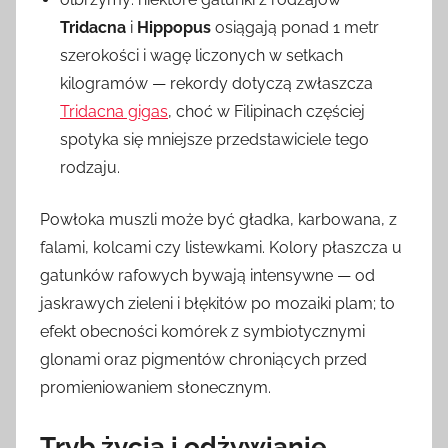
Tridacna
i
Hippopus
osiągają ponad 1 metr
szerokości i wagę liczonych w setkach
kilogramów — rekordy dotyczą zwłaszcza
Tridacna gigas
, choć w Filipinach częściej
spotyka się mniejsze przedstawiciele tego
rodzaju.
Powłoka muszli może być gładka, karbowana, z
falami, kolcami czy listewkami. Kolory płaszcza u
gatunków rafowych bywają intensywne — od
jaskrawych zieleni i błękitów po mozaiki plam; to
efekt obecności komórek z symbiotycznymi
glonami oraz pigmentów chroniących przed
promieniowaniem słonecznym.
Tryb życia i odżywianie