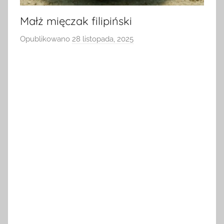
Małż mięczak filipiński
Opublikowano
28 listopada, 2025
p
r
z
e
z