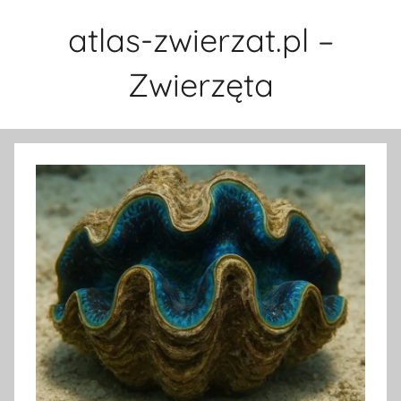
Przejdź
atlas-zwierzat.pl –
do
treści
Zwierzęta