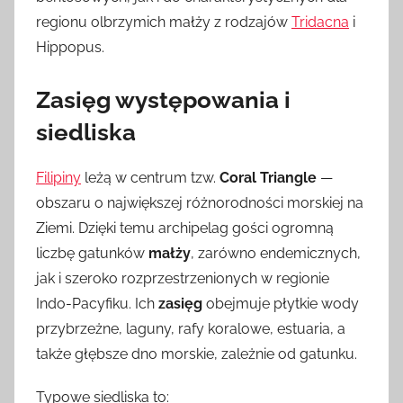
regionu olbrzymich małży z rodzajów
Tridacna
i
Hippopus.
Zasięg występowania i
siedliska
Filipiny
leżą w centrum tzw.
Coral Triangle
—
obszaru o największej różnorodności morskiej na
Ziemi. Dzięki temu archipelag gości ogromną
liczbę gatunków
małży
, zarówno endemicznych,
jak i szeroko rozprzestrzenionych w regionie
Indo-Pacyfiku. Ich
zasięg
obejmuje płytkie wody
przybrzeżne, laguny, rafy koralowe, estuaria, a
także głębsze dno morskie, zależnie od gatunku.
Typowe siedliska to: