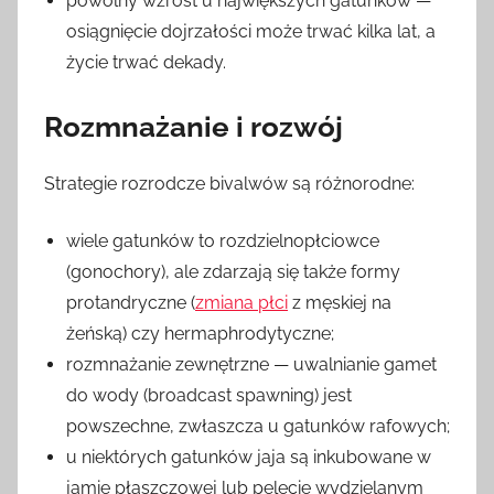
powolny wzrost u największych gatunków —
osiągnięcie dojrzałości może trwać kilka lat, a
życie trwać dekady.
Rozmnażanie i rozwój
Strategie rozrodcze bivalwów są różnorodne:
wiele gatunków to rozdzielnopłciowce
(gonochory), ale zdarzają się także formy
protandryczne (
zmiana płci
z męskiej na
żeńską) czy hermaphrodytyczne;
rozmnażanie zewnętrzne — uwalnianie gamet
do wody (broadcast spawning) jest
powszechne, zwłaszcza u gatunków rafowych;
u niektórych gatunków jaja są inkubowane w
jamie płaszczowej lub pelecie wydzielanym