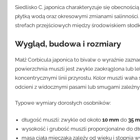
Siedlisko C. japonica charakteryzuje się obecności
płytką wodą oraz okresowymi zmianami salinności. 
strefach przejściowych między środowiskiem sło
Wygląd, budowa i rozmiary
Małż Corbicula japonica to bivalw o wyraźnie zaz
powierzchnia muszli jest zwykle zaokrąglona lub lek
koncentrycznymi linii przyrostu. Kolor muszli waha
odcieni z widocznymi pasami lub smugami zależny
Typowe wymiary dorosłych osobników:
długość muszli: zwykle od około
10 mm
do
35 
wysokość i grubość muszli proporcjonalne do d
masa ciała mięczaka zależy od wieku i stopnia wy