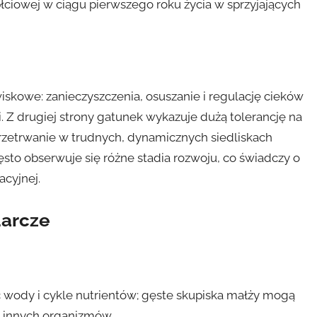
 płciowej w ciągu pierwszego roku życia w sprzyjających
iskowe: zanieczyszczenia, osuszanie i regulację cieków
 Z drugiej strony gatunek wykazuje dużą tolerancję na
przetrwanie w trudnych, dynamicznych siedliskach
sto obserwuje się różne stadia rozwoju, co świadczy o
cyjnej.
darcze
ć wody i cykle nutrientów; gęste skupiska małży mogą
a innych organizmów.