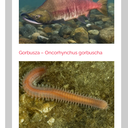
Gorbusza – Oncorhynchus gorbuscha