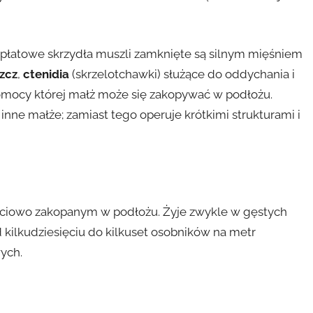
płatowe skrzydła muszli zamknięte są silnym mięśniem
zcz
,
ctenidia
(skrzelotchawki) służące do oddychania i
pomocy której małż może się zakopywać w podłożu.
inne małże; zamiast tego operuje krótkimi strukturami i
ęściowo zakopanym w podłożu. Żyje zwykle w gęstych
d kilkudziesięciu do kilkuset osobników na metr
ych.