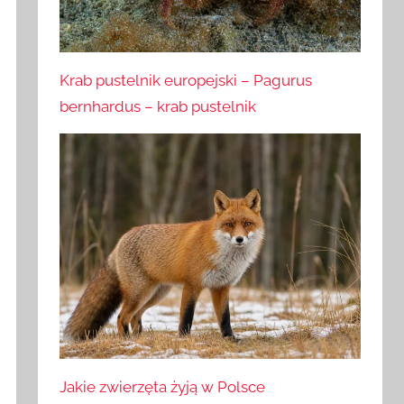
Krab pustelnik europejski – Pagurus
bernhardus – krab pustelnik
Jakie zwierzęta żyją w Polsce