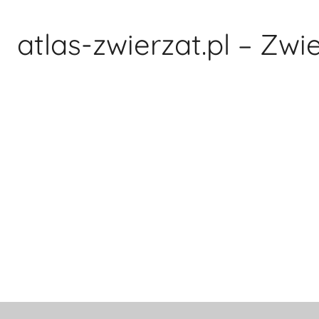
Przejdź
do
atlas-zwierzat.pl – Zwi
treści