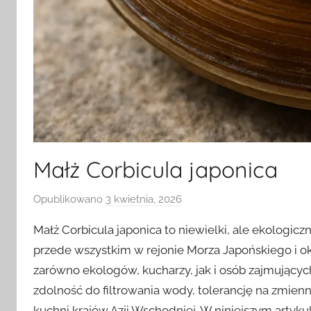
Małż Corbicula japonica
Opublikowano
3 kwietnia, 2026
p
r
Małż Corbicula japonica to niewielki, ale ekologic
z
przede wszystkim w rejonie Morza Japońskiego i o
e
zarówno ekologów, kucharzy, jak i osób zajmujący
z
zdolność do filtrowania wody, tolerancję na zmie
kuchni krajów Azji Wschodniej. W niniejszym arty