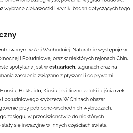
raz wybrane ciekawostki i wyniki badań dotyczących tego
iczny
centrowanym w Azji Wschodniej. Naturalnie występuje w
ółnocnej i Południowej oraz w niektórych rejonach Chin.
ęsto spotykana jest w
estuariach
, lagunach oraz na
ahania zasolenia związane z pływami i odpływami.
siu, Hokkaido, Kiusiu jak i liczne zatoki i ujścia rzek.
o i południowego wybrzeża. W Chinach obszar
y głównie przy północno‑wschodnich wybrzeżach.
go zasięgu, w przeciwieństwie do niektórych
stały się inwazyjne w innych częściach świata.