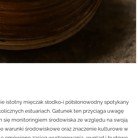
znie istotny mięczak słodko‑i półsłonowodny spotykany
kolicznych estuariach. Gatunek ten przyciąga uwagę
ch się monitoringiem środowiska ze względu na swoją
nne warunki środowiskowe oraz znaczenie kulturowe w
kule omówiono zasięg występowania, wygląd i budowę,