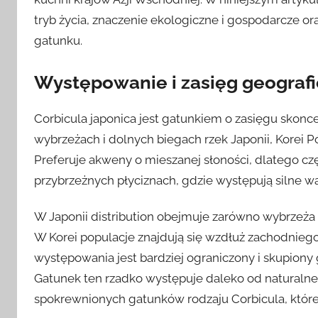
tryb życia, znaczenie ekologiczne i gospodarcze o
gatunku.
Występowanie i zasięg geograf
Corbicula japonica jest gatunkiem o zasięgu skon
wybrzeżach i dolnych biegach rzek Japonii, Korei P
Preferuje akweny o mieszanej słoności, dlatego cz
przybrzeżnych płyciznach, gdzie występują silne w
W Japonii distribution obejmuje zarówno wybrzeża Hon
W Korei populacje znajdują się wzdłuż zachodnieg
występowania jest bardziej ograniczony i skupion
Gatunek ten rzadko występuje daleko od naturalne
spokrewnionych gatunków rodzaju Corbicula, które 