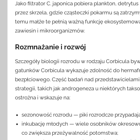
Jako filtrator C. japonica pobiera plankton, detrytu
przez skrzela, gdzie cząsteczki pokarmu są zatrz
temu małże te pełnią ważną funkcję ekosystemow
zawiesin i mikroorganizmów.
Rozmnażanie i rozwój
Szczegóły biologii rozrodu w rodzaju Corbicula byw
gatunków Corbicula wykazuje zdolność do hermafr
bezpłciowego. Część badań nad przedstawicielami
strategii, takich jak androgeneza u niektórych taks
ostrożna i wskazuje na:
sezonowość rozrodu — piki rozrodcze przypadają 
inkubację młodych — wiele osobników okresowo
co zwiększa przeżywalność potomstwa;