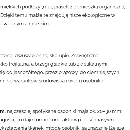
ą miękkich podłoży (muł, piasek z domieszką organiczną),
Dzięki temu małże te znajdują nisze ekologiczne w
dkowodnym a morskim.
naczonej dwuwapiennej skorupie. Zewnętrzna
ko trójkątna, a brzegi gładkie lub z delikatnymi
 się od jasnożółtego, przez brązowy, do ciemniejszych
mi od warunków środowiska i wieku osobnika.
mm
, najczęściej spotykane osobniki mają ok. 20–30 mm;
ługości, co daje formę kompaktową i dość masywną;
kształcenia tkanek; młode osobniki są znacznie lżejsze i