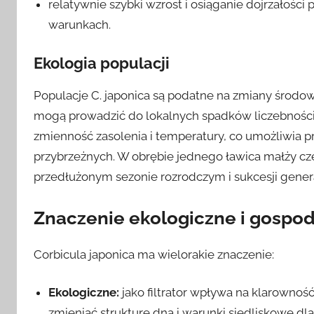
relatywnie szybki wzrost i osiąganie dojrzałości
warunkach.
Ekologia populacji
Populacje C. japonica są podatne na zmiany środow
mogą prowadzić do lokalnych spadków liczebności.
zmienność zasolenia i temperatury, co umożliwia 
przybrzeżnych. W obrębie jednego ławica małży czę
przedłużonym sezonie rozrodczym i sukcesji genera
Znaczenie ekologiczne i gospo
Corbicula japonica ma wielorakie znaczenie:
Ekologiczne:
jako filtrator wpływa na klarownoś
zmieniać strukturę dna i warunki siedliskowe dl