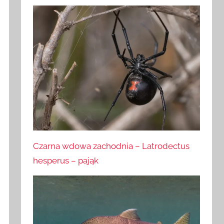
Czarna wdowa zachodnia – Latrodectus
hesperus – pająk