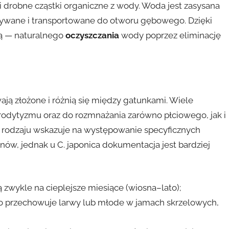
s i drobne cząstki organiczne z wody. Woda jest zasysana
ymywane i transportowane do otworu gębowego. Dzięki
ą — naturalnego
oczyszczania
wody poprzez eliminację
ają złożone i różnią się między gatunkami. Wiele
odytyzmu oraz do rozmnażania zarówno płciowego, jak i
 rodzaju wskazuje na występowanie specyficznych
onów, jednak u C. japonica dokumentacja jest bardziej
zwykle na cieplejsze miesiące (wiosna–lato);
 przechowuje larwy lub młode w jamach skrzelowych,