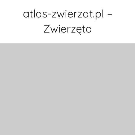
Przejdź
atlas-zwierzat.pl –
do
treści
Zwierzęta