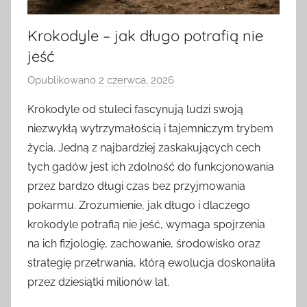
Krokodyle – jak długo potrafią nie
jeść
Opublikowano
2 czerwca, 2026
p
r
Krokodyle od stuleci fascynują ludzi swoją
z
niezwykłą wytrzymałością i tajemniczym trybem
e
życia. Jedną z najbardziej zaskakujących cech
z
tych gadów jest ich zdolność do funkcjonowania
przez bardzo długi czas bez przyjmowania
pokarmu. Zrozumienie, jak długo i dlaczego
krokodyle potrafią nie jeść, wymaga spojrzenia
na ich fizjologię, zachowanie, środowisko oraz
strategię przetrwania, którą ewolucja doskonaliła
przez dziesiątki milionów lat.