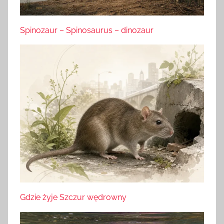
Spinozaur – Spinosaurus – dinozaur
Gdzie żyje Szczur wędrowny