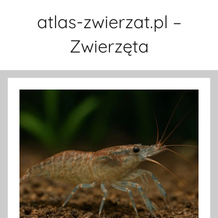
Przejdź
atlas-zwierzat.pl –
do
treści
Zwierzęta