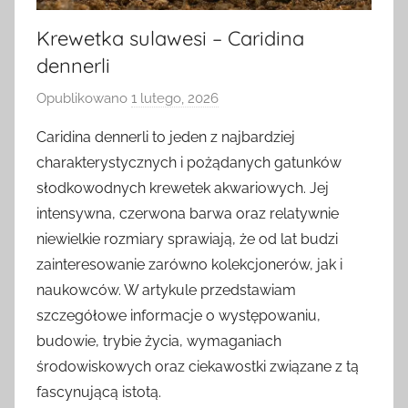
Krewetka sulawesi – Caridina
dennerli
Opublikowano
1 lutego, 2026
p
r
Caridina dennerli to jeden z najbardziej
z
charakterystycznych i pożądanych gatunków
e
słodkowodnych krewetek akwariowych. Jej
z
intensywna, czerwona barwa oraz relatywnie
niewielkie rozmiary sprawiają, że od lat budzi
zainteresowanie zarówno kolekcjonerów, jak i
naukowców. W artykule przedstawiam
szczegółowe informacje o występowaniu,
budowie, trybie życia, wymaganiach
środowiskowych oraz ciekawostki związane z tą
fascynującą istotą.