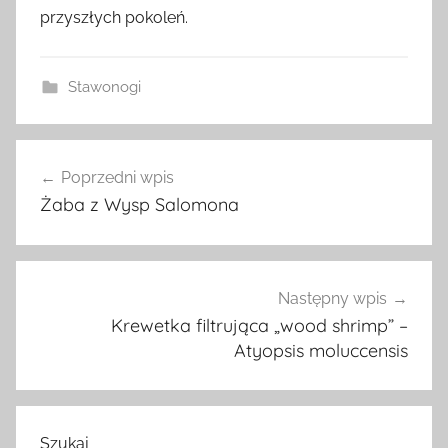
przyszłych pokoleń.
Stawonogi
Nawigacja
Poprzedni wpis
wpisu
Żaba z Wysp Salomona
Następny wpis
Krewetka filtrująca „wood shrimp” –
Atyopsis moluccensis
Szukaj