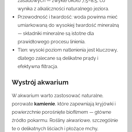
zasadowych — zwykle około 7,5–8,5, co
wynika z alkaliczności naturalnego jeziora.
Przewodność i twardość: woda powinna mieć
umiarkowaną do wysokiej twardość mineralną
— składniki mineralne są istotne dla
prawidłowego procesu linienia.
Tlen: wysoki poziom natlenienia jest kluczowy,
dlatego zalecane są delikatne prądy i
efektywna filtracja.
Wystrój akwarium
W akwarium warto zastosować naturalne,
porowate
kamienie
, które zapewniają kryjówki i
powierzchnie porośnięte biofilmem — główne
źródło pokarmu. Rośliny akwariowe, szczególnie
te o delikatnych liściach i płożące mchy,