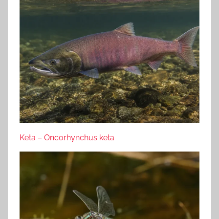
Keta – Oncorhynchus keta