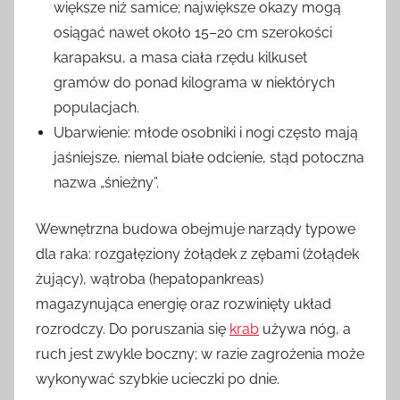
większe niż samice; największe okazy mogą
osiągać nawet około 15–20 cm szerokości
karapaksu, a masa ciała rzędu kilkuset
gramów do ponad kilograma w niektórych
populacjach.
Ubarwienie: młode osobniki i nogi często mają
jaśniejsze, niemal białe odcienie, stąd potoczna
nazwa „śnieżny”.
Wewnętrzna budowa obejmuje narządy typowe
dla raka: rozgałęziony żołądek z zębami (żołądek
żujący), wątroba (hepatopankreas)
magazynująca energię oraz rozwinięty układ
rozrodczy. Do poruszania się
krab
używa nóg, a
ruch jest zwykle boczny; w razie zagrożenia może
wykonywać szybkie ucieczki po dnie.