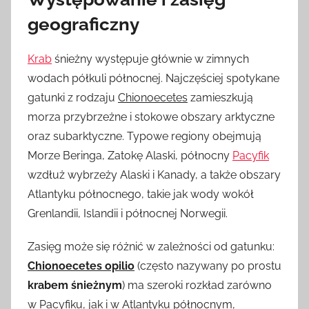
geograficzny
Krab
śnieżny występuje głównie w zimnych
wodach półkuli północnej. Najczęściej spotykane
gatunki z rodzaju
Chionoecetes
zamieszkują
morza przybrzeżne i stokowe obszary arktyczne
oraz subarktyczne. Typowe regiony obejmują
Morze Beringa, Zatokę Alaski, północny
Pacyfik
wzdłuż wybrzeży Alaski i Kanady, a także obszary
Atlantyku północnego, takie jak wody wokół
Grenlandii, Islandii i północnej Norwegii.
Zasięg może się różnić w zależności od gatunku:
Chionoecetes opilio
(często nazywany po prostu
krabem śnieżnym
) ma szeroki rozkład zarówno
w Pacyfiku, jak i w Atlantyku północnym,