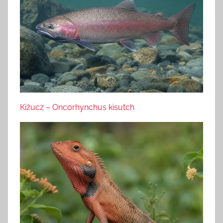
Kiżucz – Oncorhynchus kisutch