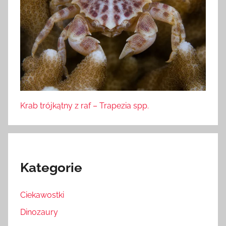
Krab trójkątny z raf – Trapezia spp.
Kategorie
Ciekawostki
Dinozaury