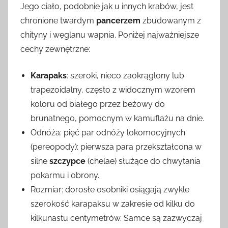
Jego ciało, podobnie jak u innych krabów, jest
chronione twardym
pancerzem
zbudowanym z
chityny i węglanu wapnia. Poniżej najważniejsze
cechy zewnętrzne:
Karapaks
: szeroki, nieco zaokrąglony lub
trapezoidalny, często z widocznym wzorem
koloru od białego przez beżowy do
brunatnego, pomocnym w kamuflażu na dnie.
Odnóża: pięć par odnóży lokomocyjnych
(pereopody); pierwsza para przekształcona w
silne
szczypce
(chelae) służące do chwytania
pokarmu i obrony.
Rozmiar: dorosłe osobniki osiągają zwykle
szerokość karapaksu w zakresie od kilku do
kilkunastu centymetrów. Samce są zazwyczaj