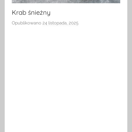
Krab śnieżny
Opublikowano
24 listopada, 2025
p
r
z
e
z