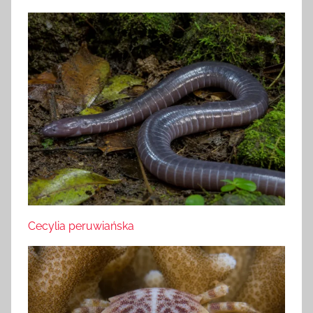
Cecylia peruwiańska