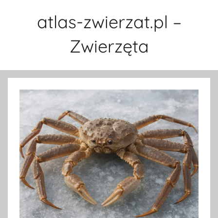
Przejdź
atlas-zwierzat.pl –
do
treści
Zwierzęta