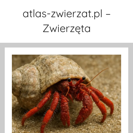
Przejdź
atlas-zwierzat.pl –
do
treści
Zwierzęta