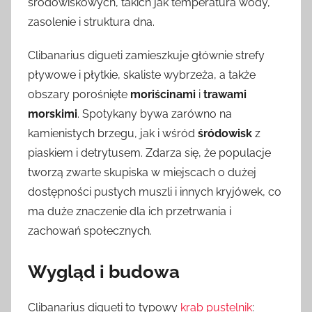
środowiskowych, takich jak temperatura wody,
zasolenie i struktura dna.
Clibanarius digueti zamieszkuje głównie strefy
pływowe i płytkie, skaliste wybrzeża, a także
obszary porośnięte
moriścinami
i
trawami
morskimi
. Spotykany bywa zarówno na
kamienistych brzegu, jak i wśród
śródowisk
z
piaskiem i detrytusem. Zdarza się, że populacje
tworzą zwarte skupiska w miejscach o dużej
dostępności pustych muszli i innych kryjówek, co
ma duże znaczenie dla ich przetrwania i
zachowań społecznych.
Wygląd i budowa
Clibanarius digueti to typowy
krab pustelnik
: