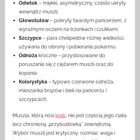
Odwłok
– miękki, asymetryczny, często ukryty
wewnątrz muszli.
Głowotułów
– pokryty twardym pancerzem, z
wyraźnymi oczami na trzonkach i czułkami.
Szczypce
– para chelipedów różnej wielkości,
używana do obrony i pobierania pokarmu.
Odnóża
kroczne – przystosowane do
poruszania się z ciężarem muszli oraz do
kopania.
Kolorystyka
– typowo czerwone odnóża,
mieszanka brązów i bieli na pancerzu i
szczypcach.
Muszla, którą nosi
krab
, nie jest częścią jego ciała,
lecz chronioną „przybudówką” zewnętrzną.
Wybór muszli jest krytyczny: rozmiar, waga i