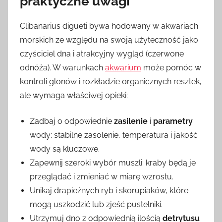
praktyczne uwagi
Clibanarius digueti bywa hodowany w akwariach
morskich ze względu na swoją użyteczność jako
czyściciel dna i atrakcyjny wygląd (czerwone
odnóża). W warunkach
akwarium
może pomóc w
kontroli glonów i rozkładzie organicznych resztek,
ale wymaga właściwej opieki:
Zadbaj o odpowiednie
zasilenie
i
parametry
wody: stabilne zasolenie, temperatura i jakość
wody są kluczowe.
Zapewnij szeroki wybór muszli: kraby będą je
przeglądać i zmieniać w miarę wzrostu.
Unikaj drapieżnych ryb i skorupiaków, które
mogą uszkodzić lub zjeść pustelniki.
Utrzymuj dno z odpowiednią ilością
detrytusu