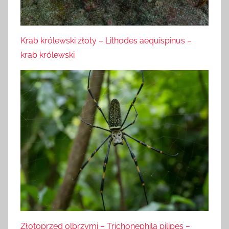
Krab królewski złoty – Lithodes aequispinus –
krab królewski
Złotoprzęd olbrzymi – Trichonephila pilipes –