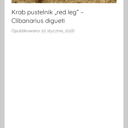
Krab pustelnik „red leg” –
Clibanarius digueti
Opublikowano
20 stycznia, 2026
p
r
z
e
z