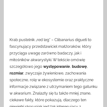
Krab pustelnik „red leg” – Clibanarius digueti to
fascynujący przedstawiciel małżoraków, który
przyciąga uwagę zarówno badaczy, jak i
miłośników akwarystyki. W tekście omówię
szczegółowo jego
występowanie
,
budowę
,
rozmiar
, zwyczaje żywieniowe, zachowania
społeczne, rolę w ekosystemie oraz praktyczne
informacje związane z utrzymaniem tego gatunku
w akwarium. Znalazły się tu także mniej znane,
ciekawe fakty, które pokazują, dlaczego ten
niewielki skorupiak jest tak interesujący z