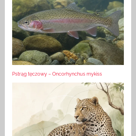
Pstrąg tęczowy – Oncorhynchus mykiss