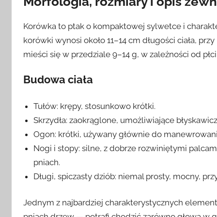
Morfologia, rozmiary i opis zew
Korówka to ptak o kompaktowej sylwetce i charakte
korówki wynosi około 11–14 cm długości ciała, przy
mieści się w przedziale 9–14 g, w zależności od płc
Budowa ciała
Tułów: krępy, stosunkowo krótki.
Skrzydła: zaokrąglone, umożliwiające błyskawi
Ogon: krótki, używany głównie do manewrowani
Nogi i stopy: silne, z dobrze rozwiniętymi palca
pniach.
Długi, spiczasty dziób: niemal prosty, mocny, p
Jednym z najbardziej charakterystycznych element
pniach drzew — potrafi chodzić zarówno głową w gór