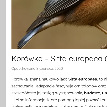
Korówka – Sitta europaea 
Opublikowano
8 czerwca, 2026
p
r
Korówka, znana naukowo jako
Sitta europaea
, to 
z
zachowania i adaptacje fascynują ornitologów ora
e
szczegółowo jej zasięg występowania,
budowę
,
um
z
istotne informacje, które pomogą lepiej poznać ten 
ciekawostki przyrodnicze, które podkreślają rolę 