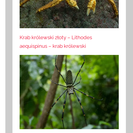
Krab królewski złoty – Lithodes
aequispinus – krab królewski