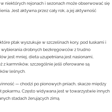
ć w niektórych rejonach i sezonach może obserwować się
nia. Jest aktywna przez cały rok, a jej aktywność
tóre ptak wyszukuje w szczelinach kory, pod łuskami i
ci wybierania drobnych bezkręgowców z trudno
 jest mniej, dieta uzupełniana jest nasionami,
ż z karmników, szczególnie jeśli oferowane są
aków leśnych.
inność — chodzi po pionowych pniach, skacze między
deł pokarmu. Często widywana jest w towarzystwie innych
nych stadach żerujących zimą.