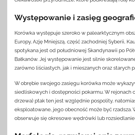
Występowanie i zasięg geograf
Korówka występuje szeroko w palearktycznym obszar
Europy, Azję Mniejszą, część zachodniej Syberii, K
spotykana jest od południowej Skandynawii po Półw
Bałkanów. Jej występowanie jest silnie skorelowan
zarówno liściastych, jak i mieszanych oraz starych
W obrębie swojego zasięgu korówka może wykazyw
siedliskowych i dostępności pokarmu. W rejonach o
drzewa) ptak ten jest względnie pospolity, natomia
eksploatowane, jego obecność może być rzadsza. W
obserwuje się okresowe wędrówki lub rozsiedlanie