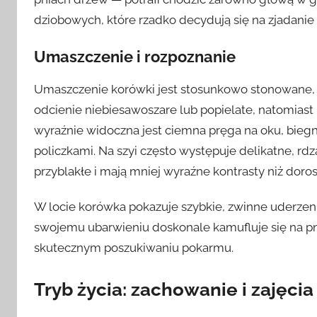
dziobowych, które rzadko decydują się na zjadani
Umaszczenie i rozpoznanie
Umaszczenie korówki jest stosunkowo stonowane, al
odcienie niebiesawoszare lub popielate, natomias
wyraźnie widoczna jest ciemna pręga na oku, biegną
policzkami. Na szyi często występuje delikatne, r
przyblakłe i mają mniej wyraźne kontrasty niż doros
W locie korówka pokazuje szybkie, zwinne uderzenia
swojemu ubarwieniu doskonale kamufluje się na pn
skutecznym poszukiwaniu pokarmu.
Tryb życia: zachowanie i zajęcia