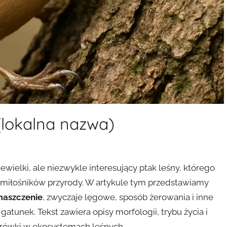
(lokalna nazwa)
niewielki, ale niezwykle interesujący ptak leśny, którego
z miłośników przyrody. W artykule tym przedstawiamy
aszczenie
, zwyczaje lęgowe, sposób żerowania i inne
gatunek. Tekst zawiera opisy morfologii, trybu życia i
korówki w ekosystemach leśnych.