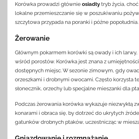
Korówka prowadzi głównie
osiadły
tryb życia, cho
lokalne przemieszczanie się w poszukiwaniu pożywie
szczytowa przypada na poranki i późne popołudnia.
Żerowanie
Głównym pokarmem korówki są owady i ich larwy, k
wśród porostów. Korówka jest znana z umiejętnoś
dostępnych miejsc. W sezonie zimowym, gdy owadów
orzeszkami i drobnymi owocami. Często korzysta te
słonecznik, orzechy lub specjalne mieszanki dla pt
Podczas żerowania korówka wykazuje niezwykłą zw
konarami i obraca się, by dotrzeć do ukrytych źró
gatunków drobnych ptaków, uczestnicząc w miesza
Gniazdowanie i rozmnażanie