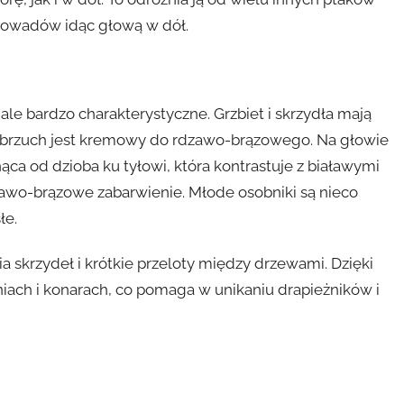
e owadów idąc głową w dół.
e bardzo charakterystyczne. Grzbiet i skrzydła mają
t brzuch jest kremowy do rdzawo-brązowego. Na głowie
ca od dzioba ku tyłowi, która kontrastuje z białawymi
dzawo-brązowe zabarwienie. Młode osobniki są nieco
łe.
 skrzydeł i krótkie przeloty między drzewami. Dzięki
iach i konarach, co pomaga w unikaniu drapieżników i