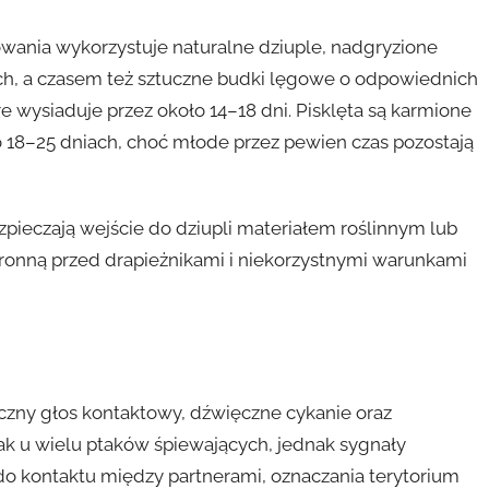
ania wykorzystuje naturalne dziuple, nadgryzione
ach, a czasem też sztuczne budki lęgowe o odpowiednich
re wysiaduje przez około 14–18 dni. Pisklęta są karmione
o 18–25 dniach, choć młode przez pewien czas pozostają
ezpieczają wejście do dziupli materiałem roślinnym lub
chronną przed drapieżnikami i niekorzystnymi warunkami
czny głos kontaktowy, dźwięczne cykanie oraz
jak u wielu ptaków śpiewających, jednak sygnały
do kontaktu między partnerami, oznaczania terytorium