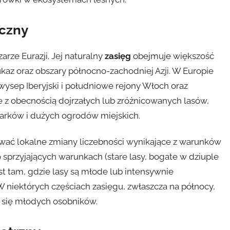
iczny
ze Eurazji. Jej naturalny
zasięg
obejmuje większość
aukaz oraz obszary północno-zachodniej Azji. W Europie
ysep Iberyjski i południowe rejony Włoch oraz
e z obecnością dojrzałych lub zróżnicowanych lasów,
 parków i dużych ogrodów miejskich.
ać lokalne zmiany liczebności wynikające z warunków
 sprzyjających warunkach (stare lasy, bogate w dziuple
st tam, gdzie lasy są młode lub intensywnie
 niektórych częściach zasięgu, zwłaszcza na północy,
 się młodych osobników.