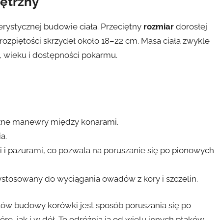
nętrzny
rystycznej budowie ciała. Przeciętny
rozmiar
dorosłej
 rozpiętości skrzydeł około 18–22 cm. Masa ciała zwykle
i, wieku i dostępności pokarmu.
czne manewry między konarami.
a.
mi i pazurami, co pozwala na poruszanie się po pionowych
rzystosowany do wyciągania owadów z kory i szczelin.
ów budowy korówki jest sposób poruszania się po
ę, jak i w dół. To odróżnia ją od wielu innych ptaków