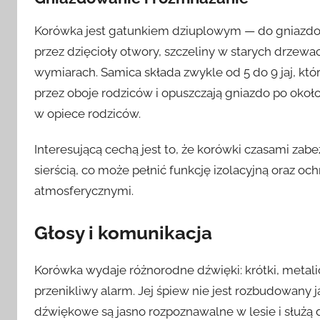
Korówka jest gatunkiem dziuplowym — do gniazdow
przez dzięcioły otwory, szczeliny w starych drzew
wymiarach. Samica składa zwykle od 5 do 9 jaj, któ
przez oboje rodziców i opuszczają gniazdo po okoł
w opiece rodziców.
Interesującą cechą jest to, że korówki czasami zab
sierścią, co może pełnić funkcję izolacyjną oraz o
atmosferycznymi.
Głosy i komunikacja
Korówka wydaje różnorodne dźwięki: krótki, metali
przenikliwy alarm. Jej śpiew nie jest rozbudowany 
dźwiękowe są jasno rozpoznawalne w lesie i służą 