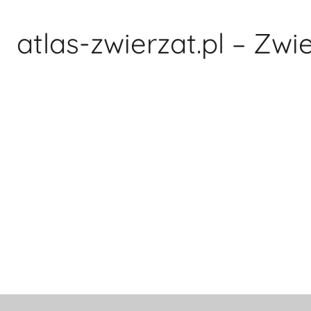
Przejdź
do
atlas-zwierzat.pl – Zwi
treści