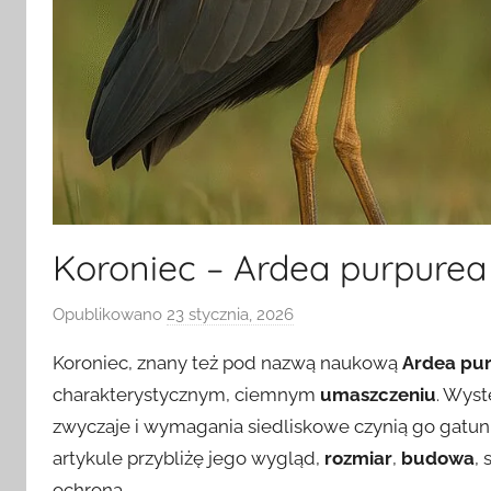
Koroniec – Ardea purpurea
Opublikowano
23 stycznia, 2026
p
r
Koroniec, znany też pod nazwą naukową
Ardea pu
z
charakterystycznym, ciemnym
umaszczeniu
. Wyst
e
zwyczaje i wymagania siedliskowe czynią go gatu
z
artykule przybliżę jego wygląd,
rozmiar
,
budowa
,
ochroną.