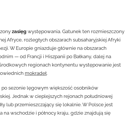
szony
zasięg
występowania. Gatunek ten rozmieszczony
ej Afryce, rozległych obszarach subsaharyjskiej Afryki
nezji. W Europie gniazduje głównie na obszarach
im — od Francji i Hiszpanii po Bałkany, dalej na
i środkowych regionach kontynentu występowanie jest
dpowiednich
mokradeł
.
po sezonie lęgowym większość osobników
skiej. Jednak w cieplejszych rejonach południowej
ły lub przemieszczający się lokalnie. W Polsce jest
na wschodzie i północy kraju, gdzie znajdują się