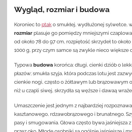
Wygląd, rozmiar i budowa
Koroniec to
ptak
o smukłej, wydłużonej sylwetce, w
rozmiar
plasuje go pomiędzy mniejszymi czaplowat
od około 78 do 97 cm, rozpiętość skrzydeł to około
1000 g, przy czym samce są zwykle nieco większe 
Typowa
budowa
korońca: długi, cienki dziób o le
płazów; smukła szyja, która podczas lotu jest zazwyc
cienkie nogi, często o żółtawym lub brązowawym od
niż u czapli siwej, skrzydła są węższe i dawaą wraż
Umaszczenie jest jednym z najbardziej rozpoznaw
kasztanowego, rdzawobrązowego i brunatnego. Szy
pasy i smugowania. Głowa często bywa jaśniejsza
przez oko. Młode osobniki są ogólnie jaśniejsze i m