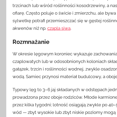
trzcinach lub wśród roślinności kosodrzewiny, a na
ofiarę. Często poluje o świcie i zmierzchu, ale by
sylwetkę potrafi przemieszczać się w gęstej roślinno
akwenów niż np.
czapla siwa
.
Rozmnażanie
W okresie lęgowym koroniec wykazuje zachowania k
czaplowatych lub w odosobnionych koloniach skład
gałązek, trzcin i roślinności wodnej, zwykle osadz
wodą. Samiec przynosi materiał budulcowy, a oboje
Typowy lęg to 3–6 jaj składanych w odstępach jedn
prowadzona przez oboje rodziców. Młode karmione
przez kilka tygodni; lotność osiągają zwykle po 40
wód — zbyt wysokie lub zbyt niskie poziomy mogą