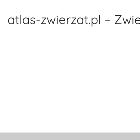
Przejdź
do
atlas-zwierzat.pl – Zwi
treści