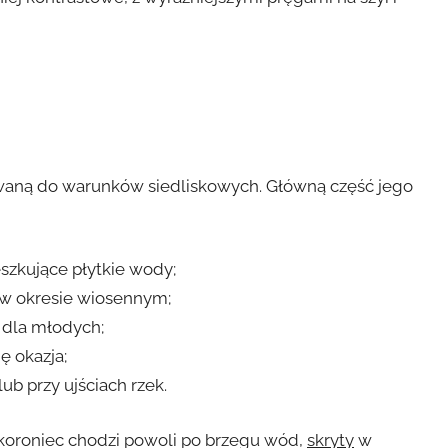
waną do warunków siedliskowych. Główną część jego
eszkujące płytkie wody;
ne w okresie wiosennym;
 dla młodych;
ę okazja;
ub przy ujściach rzek.
 koroniec chodzi powoli po brzegu wód,
skryty
w