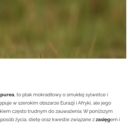
rpurea
, to ptak mokradłowy o smukłej sylwetce i
ępuje w szerokim obszarze Eurazji i Afryki, ale jego
nkiem często trudnym do zauważenia. W poniższym
 sposób życia, dietę oraz kwestie związane z
zasięg
em i