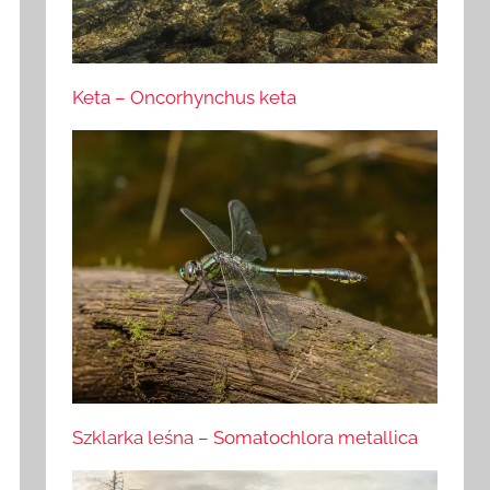
Keta – Oncorhynchus keta
Szklarka leśna – Somatochlora metallica