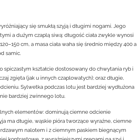
yróżniający się smukłą szyją i długimi nogami. Jego
ymi a dużym czaplą siwą: długość ciała zwykle wynosi
 120–150 cm, a masa ciała waha się średnio między 400 a
od samic.
kko spiczastym kształcie dostosowany do chwytania ryb i
zaj zgięta (jak u innych czaplowatych); oraz długie,
cieniu. Sylwetka podczas lotu jest bardziej wydłużona
enie bardziej zwinnego lotu.
alnych elementów: dominują ciemne odcienie
ja ma długie, wąskie pióra tworzące wyraźne, ciemne
 z rdzawym nalotem i z ciemnym paskiem biegnącym
niej kontrastowe, z wyraźniejszymi pręgami na szyi i