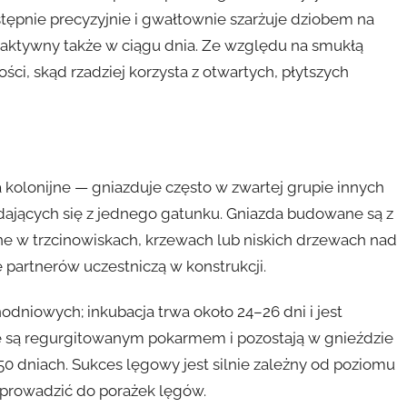
stępnie precyzyjnie i gwałtownie szarżuje dziobem na
wa aktywny także w ciągu dnia. Ze względu na smukłą
ści, skąd rzadziej korzysta z otwartych, płytszych
olonijne — gniazduje często w zwartej grupie innych
ających się z jednego gatunku. Gniazda budowane są z
one w trzcinowiskach, krzewach lub niskich drzewach nad
 partnerów uczestniczą w konstrukcji.
odniowych; inkubacja trwa około 24–26 dni i jest
 są regurgitowanym pokarmem i pozostają w gnieździe
–50 dniach. Sukces lęgowy jest silnie zależny od poziomu
 prowadzić do porażek lęgów.