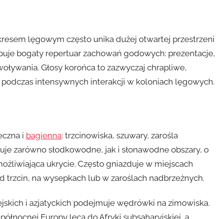
okresem lęgowym często unika dużej otwartej przestrzeni
tępuje bogaty repertuar zachowań godowych: prezentacje,
ływania. Głosy korońca to zazwyczaj chrapliwe,
 podczas intensywnych interakcji w koloniach lęgowych.
eczna i
bagienna
: trzcinowiska, szuwary, zarośla
stuje zarówno słodkowodne, jak i słonawodne obszary, o
możliwiająca ukrycie. Często gniazduje w miejscach
d trzcin, na wysepkach lub w zaroślach nadbrzeżnych.
ejskich i azjatyckich podejmuje wędrówki na zimowiska.
z północnej Europy lecą do Afryki subsaharyjskiej, a