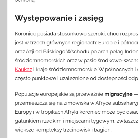
Występowanie i zasięg
Koroniec posiada stosunkowo szeroki, choć rozpro
jest w trzech głównych regionach: Europie i północn
oraz Azji od Bliskiego Wschodu po archipelag Indo
śródziemnomorskich oraz w pasie środkowo-wschodn
Kaukaz
i kraje śródziemnomorskie. W północnych 
często punktowe i uzależnione od dostępności o
Populacje europejskie są przeważnie
migracyjne
— 
przemieszcza się na zimowiska w Afryce subsaharyj
Europy i w tropikach Afryki koroniec może być osiad
gatunkiem rzadkim i miejscami lęgowym, zwłaszcza 
większe kompleksy trzcinowisk i bagien.