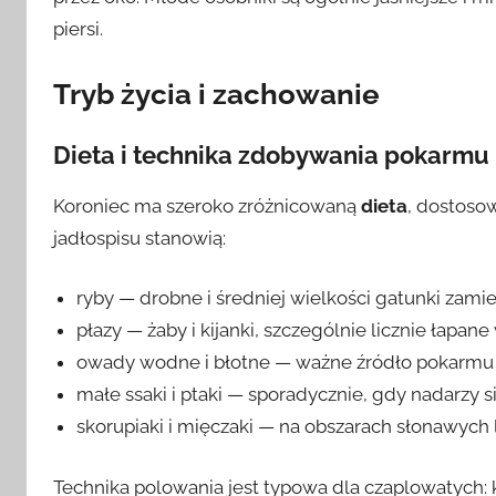
piersi.
Tryb życia i zachowanie
Dieta i technika zdobywania pokarmu
Koroniec ma szeroko zróżnicowaną
dieta
, dostoso
jadłospisu stanowią:
ryby — drobne i średniej wielkości gatunki zami
płazy — żaby i kijanki, szczególnie licznie łapa
owady wodne i błotne — ważne źródło pokarmu
małe ssaki i ptaki — sporadycznie, gdy nadarzy si
skorupiaki i mięczaki — na obszarach słonawych l
Technika polowania jest typowa dla czaplowatych: