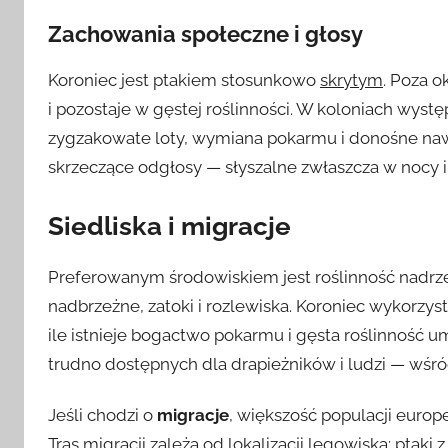
Zachowania społeczne i głosy
Koroniec jest ptakiem stosunkowo
skrytym
. Poza 
i pozostaje w gęstej roślinności. W koloniach wys
zygzakowate loty, wymiana pokarmu i donośne nawo
skrzeczące odgłosy — słyszalne zwłaszcza w nocy i
Siedliska i migracje
Preferowanym środowiskiem jest roślinność nadrz
nadbrzeżne, zatoki i rozlewiska. Koroniec wykorzy
ile istnieje bogactwo pokarmu i gęsta roślinność u
trudno dostępnych dla drapieżników i ludzi — wśró
Jeśli chodzi o
migracje
, większość populacji europ
Tras migracji zależą od lokalizacji lęgowiska: ptaki 