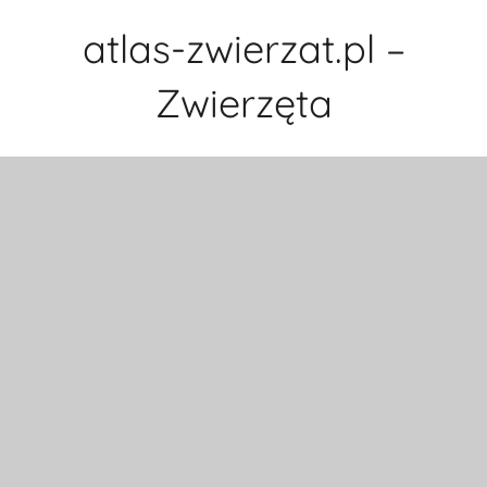
Przejdź
atlas-zwierzat.pl –
do
treści
Zwierzęta