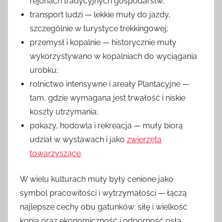
rejonach tradycyjnych gospodarstw;
transport ludzi — lekkie muły do jazdy,
szczególnie w turystyce trekkingowej;
przemysł i kopalnie — historycznie muły
wykorzystywano w kopalniach do wyciągania
urobku;
rolnictwo intensywne i areały Plantacyjne —
tam, gdzie wymagana jest trwałość i niskie
koszty utrzymania;
pokazy, hodowla i rekreacja — muły biorą
udział w wystawach i jako
zwierzęta
towarzyszące
.
W wielu kulturach muły były cenione jako
symbol pracowitości i wytrzymałości — łączą
najlepsze cechy obu gatunków: siłę i wielkość
konia oraz ekonomiczność i odporność osła.