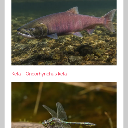
Keta – Oncorhynchus keta