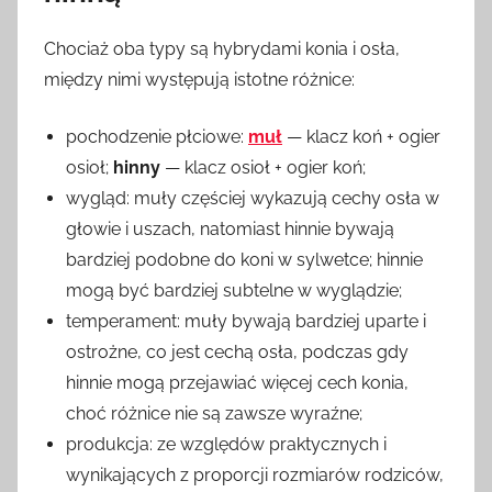
Chociaż oba typy są hybrydami konia i osła,
między nimi występują istotne różnice:
pochodzenie płciowe:
muł
— klacz koń + ogier
osioł;
hinny
— klacz osioł + ogier koń;
wygląd: muły częściej wykazują cechy osła w
głowie i uszach, natomiast hinnie bywają
bardziej podobne do koni w sylwetce; hinnie
mogą być bardziej subtelne w wyglądzie;
temperament: muły bywają bardziej uparte i
ostrożne, co jest cechą osła, podczas gdy
hinnie mogą przejawiać więcej cech konia,
choć różnice nie są zawsze wyraźne;
produkcja: ze względów praktycznych i
wynikających z proporcji rozmiarów rodziców,