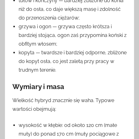
tułów i kończyny — bardziej zbliżone do konia
niż do osła, co daje większą masę i zdolność
do przenoszenia ciężarów;
grzywa i ogon — grzywa często krótsza i
bardziej stojąca, ogon zaś przypomina koński z
obfitym włosem;
kopyta — twardsze i bardziej odporne, zbliżone
do kopyt osła, co jest zaletą przy pracy w
trudnym terenie.
Wymiary i masa
Wielkość hybryd znacznie się waha. Typowe
wartości obejmują:
wysokość w kłębie: od około 120 cm (małe
muły) do ponad 170 cm (muły pociągowe z