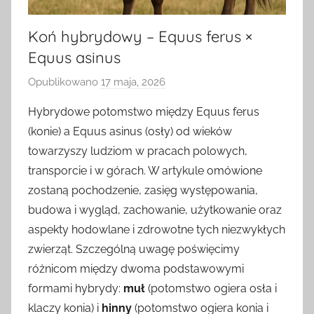
Koń hybrydowy – Equus ferus ×
Equus asinus
Opublikowano
17 maja, 2026
p
r
Hybrydowe potomstwo między Equus ferus
z
(konie) a Equus asinus (osły) od wieków
e
towarzyszy ludziom w pracach polowych,
z
transporcie i w górach. W artykule omówione
zostaną pochodzenie, zasięg występowania,
budowa i wygląd, zachowanie, użytkowanie oraz
aspekty hodowlane i zdrowotne tych niezwykłych
zwierząt. Szczególną uwagę poświęcimy
różnicom między dwoma podstawowymi
formami hybrydy:
muł
(potomstwo ogiera osła i
klaczy konia) i
hinny
(potomstwo ogiera konia i