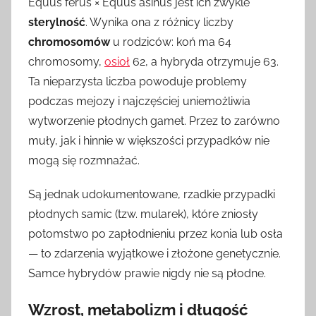
Equus ferus × Equus asinus jest ich zwykle
sterylność
. Wynika ona z różnicy liczby
chromosomów
u rodziców: koń ma 64
chromosomy,
osioł
62, a hybryda otrzymuje 63.
Ta nieparzysta liczba powoduje problemy
podczas mejozy i najczęściej uniemożliwia
wytworzenie płodnych gamet. Przez to zarówno
muły, jak i hinnie w większości przypadków nie
mogą się rozmnażać.
Są jednak udokumentowane, rzadkie przypadki
płodnych samic (tzw. mularek), które zniosły
potomstwo po zapłodnieniu przez konia lub osła
— to zdarzenia wyjątkowe i złożone genetycznie.
Samce hybrydów prawie nigdy nie są płodne.
Wzrost, metabolizm i długość