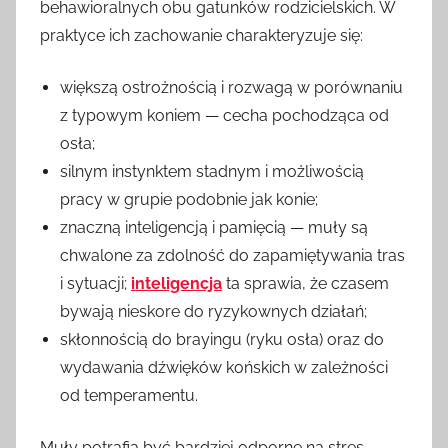
behawioralnych obu gatunków rodzicielskich. W
praktyce ich zachowanie charakteryzuje się:
większą ostrożnością i rozwagą w porównaniu
z typowym koniem — cecha pochodząca od
osła;
silnym instynktem stadnym i możliwością
pracy w grupie podobnie jak konie;
znaczną inteligencją i pamięcią — muły są
chwalone za zdolność do zapamiętywania tras
i sytuacji;
inteligencja
ta sprawia, że czasem
bywają nieskore do ryzykownych działań;
skłonnością do brayingu (ryku osła) oraz do
wydawania dźwięków końskich w zależności
od temperamentu.
Muły potrafią być bardziej odporne na stres