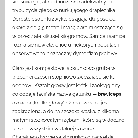
właściwego, ale jednocześnie adekwatny do
trybu życia głęboko nurkującego drapieżnika.
Dorosłe osobniki zwykle osiągają długość od
około 2 do 3,5 metra i masę ciała mieszczącą się
w przedziale kilkuset kilogramów. Samce i samice
różnią się niewiele, choć u niektórych populacji
obserwowano nieznaczny dymorfizm płciowy.
Ciało jest kompaktowe, stosunkowo grube w
przedniej części i stopniowo zwężające się ku
ogonowi. Kształt głowy jest krótki i zaokrąglony,
co oddaje łacińska nazwa gatunku —
breviceps
oznacza „krótkogłowy”. Górna szczęka jest
zaokrąglona, a dolna szczęka wąska, z kilkoma
małymi stożkowatymi zębami, które są widoczne
przede wszystkim w dolnej szczęce.
Charakterystyczne są stosunkowo niewielkie