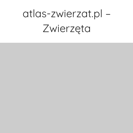
Przejdź
atlas-zwierzat.pl –
do
treści
Zwierzęta