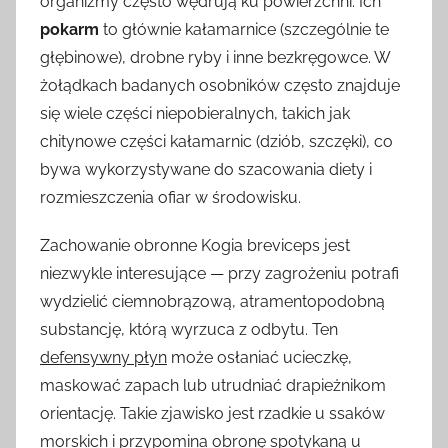
organizmy często wędrują ku powierzchni. Ich
pokarm
to głównie kałamarnice (szczególnie te
głębinowe), drobne ryby i inne bezkręgowce. W
żołądkach badanych osobników często znajduje
się wiele części niepobieralnych, takich jak
chitynowe części kałamarnic (dziób, szczęki), co
bywa wykorzystywane do szacowania diety i
rozmieszczenia ofiar w środowisku.
Zachowanie obronne Kogia breviceps jest
niezwykle interesujące — przy zagrożeniu potrafi
wydzielić ciemnobrązową, atramentopodobną
substancję, którą wyrzuca z odbytu. Ten
defensywny płyn
może osłaniać ucieczkę,
maskować zapach lub utrudniać drapieżnikom
orientację. Takie zjawisko jest rzadkie u ssaków
morskich i przypomina obronę spotykaną u