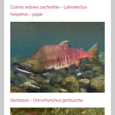
Czarna wdowa zachodnia – Latrodectus
hesperus – pająk
Gorbusza – Oncorhynchus gorbuscha