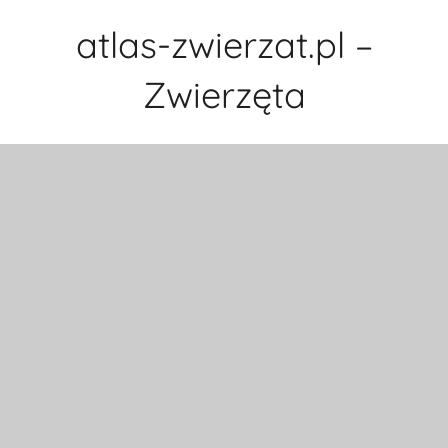
Przejdź
atlas-zwierzat.pl –
do
treści
Zwierzęta