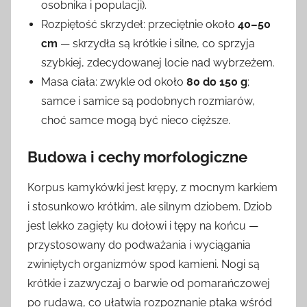
osobnika i populacji).
Rozpiętość skrzydeł: przeciętnie około
40–50
cm
— skrzydła są krótkie i silne, co sprzyja
szybkiej, zdecydowanej locie nad wybrzeżem.
Masa ciała: zwykle od około
80 do 150 g
;
samce i samice są podobnych rozmiarów,
choć samce mogą być nieco cięższe.
Budowa i cechy morfologiczne
Korpus kamykówki jest krępy, z mocnym karkiem
i stosunkowo krótkim, ale silnym dziobem. Dziob
jest lekko zagięty ku dołowi i tępy na końcu —
przystosowany do podważania i wyciągania
zwiniętych organizmów spod kamieni. Nogi są
krótkie i zazwyczaj o barwie od pomarańczowej
po rudawą, co ułatwia rozpoznanie ptaka wśród