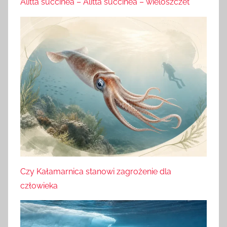
Alitta succinea – Alitta succinea – wieloszczet
Czy Kałamarnica stanowi zagrożenie dla
człowieka