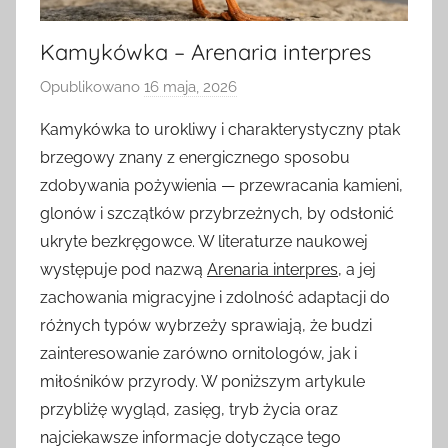
Kamykówka – Arenaria interpres
Opublikowano
16 maja, 2026
p
r
Kamykówka to urokliwy i charakterystyczny ptak
z
brzegowy znany z energicznego sposobu
e
zdobywania pożywienia — przewracania kamieni,
z
glonów i szczątków przybrzeżnych, by odsłonić
ukryte bezkręgowce. W literaturze naukowej
występuje pod nazwą
Arenaria interpres
, a jej
zachowania migracyjne i zdolność adaptacji do
różnych typów wybrzeży sprawiają, że budzi
zainteresowanie zarówno ornitologów, jak i
miłośników przyrody. W poniższym artykule
przybliżę wygląd, zasięg, tryb życia oraz
najciekawsze informacje dotyczące tego