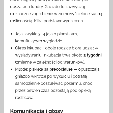
obszarach tundry. Gniazdo to zazwyczaj
nieznaczne zagłębienie w ziemi wyścielone suchą
roślinnością. Kilka podstawowych cech:
Jaja: zwykle 3–4 jaja o plamistym,
kamuflującym wyglądzie.
Okres inkubacji: oboje rodzice biorą udział w
wysiadywaniu; inkubacja trwa około
3 tygodni
(zmienne w zależności od warunków).
Młode: pisklęta są
precocialne
— opuszczają
gniazdo wkrótce po wykluciu i potrafią
samodzielnie poszukiwać pokarmu, choć
przez pewien czas pozostają pod opieką
rodziców.
Komunikacja i głosy