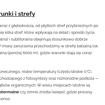
nki i strefy
raz z głębokością, od płytkich stref przybrzeżnych po
ę kilka stref, które wpływają na skład i sposób życia
lna) i sublitoralna obejmują stosunkowo dobrze
 miarę zanurzenia przechodzimy w strefę batialną (ok.
ną (poniżej 6000 m), gdzie warunki stają się coraz
łonecznego, niskie temperatury (często bliskie 0°C),
pochodzącego z fotosyntezy oraz różnorodne podłoża —
ątków organicznych. W wielu miejscach istotne są
otermalne
czy zimne źródła (seeps), gdzie procesy
cenoz.