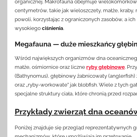
organicznej. Makrofauna obejmuje wielokomórkowe
centymetrów, takie jak wieloszczety, małże, kraby,
powoli, korzystając z ograniczonych zasobów, a ich
wysokiego
ciśnienia
.
Megafauna — duże mieszkańcy głębi
Wśród największych organizmów dna oceanicznego z
małże, ośmiornice oraz liczne
ryby głębinowe
. Pr
(Bathynomus), głębinowy żabnicowaty (anglerfish
oraz „ryby-workowate” jak blobfish. Wiele z tych 
specjalne struktury ciała, które chronią przed ro
Przykłady zwierząt dna oceanów
Poniżej znajduje się przegląd reprezentatywnych g
mechanizmów, które umożliwiają im przetrwanie.