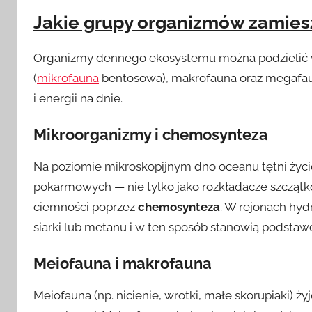
Jakie grupy organizmów zamie
Organizmy dennego ekosystemu można podzielić we
(
mikrofauna
bentosowa), makrofauna oraz megafauna
i energii na dnie.
Mikroorganizmy i chemosynteza
Na poziomie mikroskopijnym dno oceanu tętni życi
pokarmowych — nie tylko jako rozkładacze szczątkó
ciemności poprzez
chemosynteza
. W rejonach hyd
siarki lub metanu i w ten sposób stanowią podstaw
Meiofauna i makrofauna
Meiofauna (np. nicienie, wrotki, małe skorupiaki) 