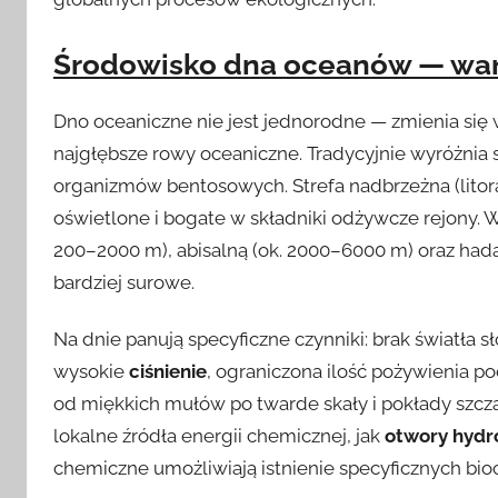
Środowisko dna oceanów — waru
Dno oceaniczne nie jest jednorodne — zmienia się w
najgłębsze rowy oceaniczne. Tradycyjnie wyróżnia si
organizmów bentosowych. Strefa nadbrzeżna (litora
oświetlone i bogate w składniki odżywcze rejony. W
200–2000 m), abisalną (ok. 2000–6000 m) oraz hadal
bardziej surowe.
Na dnie panują specyficzne czynniki: brak światła s
wysokie
ciśnienie
, ograniczona ilość pożywienia 
od miękkich mułów po twarde skały i pokłady szcz
lokalne źródła energii chemicznej, jak
otwory hydr
chemiczne umożliwiają istnienie specyficznych bio