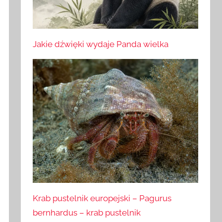
Jakie dźwięki wydaje Panda wielka
Krab pustelnik europejski – Pagurus
bernhardus – krab pustelnik