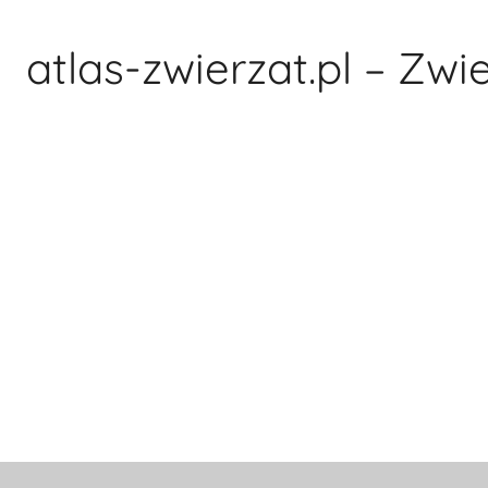
Przejdź
do
atlas-zwierzat.pl – Zwi
treści