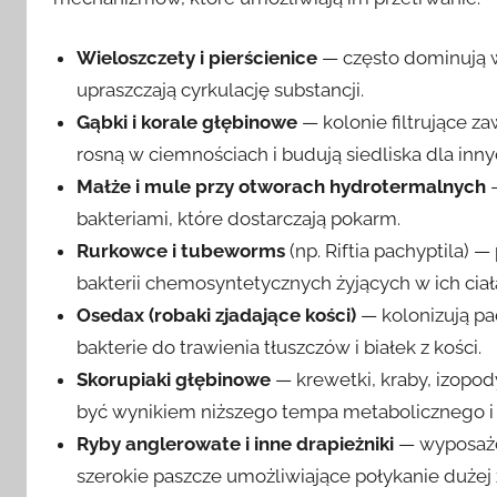
Wieloszczety i pierścienice
— często dominują w
upraszczają cyrkulację substancji.
Gąbki i korale głębinowe
— kolonie filtrujące za
rosną w ciemnościach i budują siedliska dla in
Małże i mule przy otworach hydrotermalnych
—
bakteriami, które dostarczają pokarm.
Rurkowce i tubeworms
(np. Riftia pachyptila)
bakterii chemosyntetycznych żyjących w ich ciał
Osedax (robaki zjadające kości)
— kolonizują pa
bakterie do trawienia tłuszczów i białek z kości.
Skorupiaki głębinowe
— krewetki, kraby, izopod
być wynikiem niższego tempa metabolicznego i o
Ryby anglerowate i inne drapieżniki
— wyposażo
szerokie paszcze umożliwiające połykanie dużej