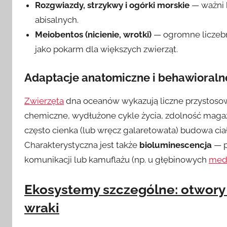
Rozgwiazdy, strzykwy i ogórki morskie
— ważni 
abisalnych.
Meiobentos (nicienie, wrotki)
— ogromne liczebno
jako pokarm dla większych zwierząt.
Adaptacje anatomiczne i behawioraln
Zwierzęta
dna oceanów wykazują liczne przystoso
chemiczne, wydłużone cykle życia, zdolność maga
często cienka (lub wręcz galaretowata) budowa cia
Charakterystyczna jest także
bioluminescencja
— p
komunikacji lub kamuflażu (np. u głębinowych
med
Ekosystemy szczególne: otwory 
wraki