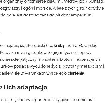
 organizmy o rozmiarze kilku milimetrów do kilkunastu
 rozgwiazdy i ogórki morskie. Wiele z tych gatunków żyje
 biologia jest dostosowana do niskich temperatur i
n
najdują się skorupiaki (np.
kraby
, homary), wielkie
zykłady znanych gatunków to gigantyczne izopody
) z charakterystycznym wabikiem bioluminescencyjnym
gatunków posiada wydłużone życia, powolny metabolizm i
zpadaniem się w warunkach wysokiego
ciśnienia
.
 i ich adaptacje
rup i przykładów organizmów żyjących na dnie oraz