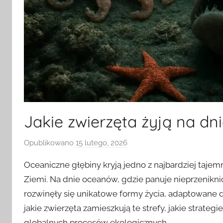
Jakie zwierzęta żyją na d
Opublikowano
15 lutego, 2026
p
r
Oceaniczne głębiny kryją jedno z najbardziej tajem
z
Ziemi. Na dnie oceanów, gdzie panuje nieprzenikn
e
rozwinęły się unikatowe formy życia, adaptowane 
z
jakie zwierzęta zamieszkują te strefy, jakie strateg
globalnych procesów ekologicznych.