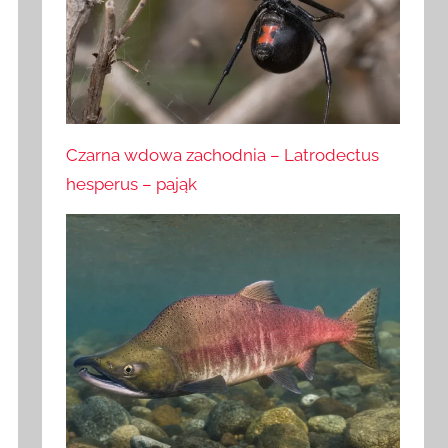
Czarna wdowa zachodnia – Latrodectus
hesperus – pająk