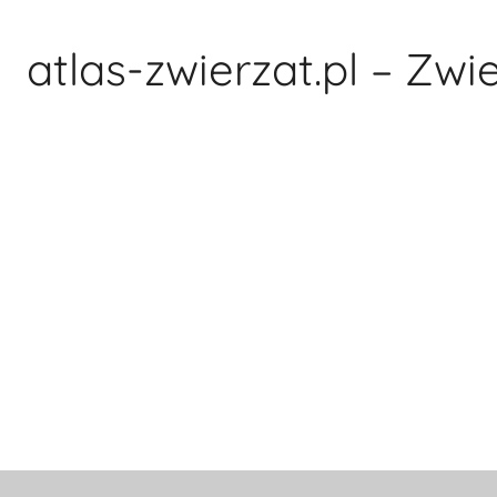
Przejdź
do
atlas-zwierzat.pl – Zwi
treści