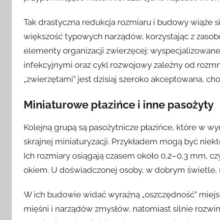
Tak drastyczna redukcja rozmiaru i budowy wiąże s
większość typowych narządów, korzystając z zas
elementy organizacji zwierzęcej: wyspecjalizowane
infekcyjnymi oraz cykl rozwojowy zależny od rozm
„zwierzętami” jest dzisiaj szeroko akceptowana, cho
Miniaturowe płazińce i inne pasożyty
Kolejną grupą są pasożytnicze płazińce, które w w
skrajnej miniaturyzacji. Przykładem mogą być niek
Ich rozmiary osiągają czasem około 0,2–0,3 mm, czyl
okiem. U doświadczonej osoby, w dobrym świetle, 
W ich budowie widać wyraźną „oszczędność” miejsc
mięśni i narządów zmysłów, natomiast silnie rozwin