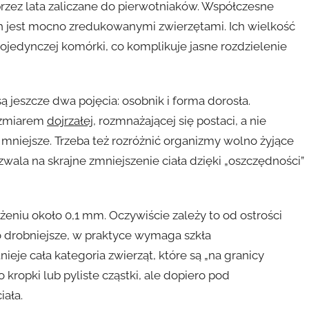
 przez lata zaliczane do pierwotniaków. Współczesne
ch jest mocno zredukowanymi zwierzętami. Ich wielkość
 pojedynczej komórki, co komplikuje jasne rozdzielenie
 jeszcze dwa pojęcia: osobnik i forma dorosła.
ozmiarem
dojrzałej
, rozmnażającej się postaci, a nie
mniejsze. Trzeba też rozróżnić organizmy wolno żyjące
zwala na skrajne zmniejszenie ciała dzięki „oszczędności”
żeniu około 0,1 mm. Oczywiście zależy to od ostrości
co drobniejsze, w praktyce wymaga szkła
ieje cała kategoria zwierząt, które są „na granicy
ropki lub pyliste cząstki, ale dopiero pod
iała.