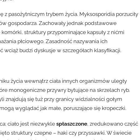
ię z pasożytniczym trybem życia. Myksosporidia porzuciły
obów gospodarza. Zachowały jednak podstawowe
 komórki, struktury przypominające kapsuły z nićmi
nażania płciowego. Zasadność nazywania ich
ć wciąż budzi dyskusje w szczegółach klasyfikacji.
yniku życia wewnątrz ciała innych organizmów uległy
tóre monogeniczne przywry bytujące na skrzelach ryb.
i znajdują się tuż przy granicy widzialności gołym
mogą wyglądać jak małe, poruszające się kropeczki.
a: ciało jest niezwykle
spłaszczone
, zredukowano część
ięto struktury czepne – haki czy przyssawki. W świecie