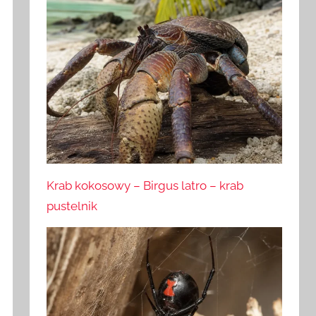
Krab kokosowy – Birgus latro – krab
pustelnik