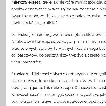
mikrozwierzęta
, takie jak niektóre myksosporidia,
analizy genetyczne wskazują jednak, że wiele z ni
bywa tak mała, że zbliżają się do granicy rozmiaru
„zwierzęcia” od „protista”.
W dyskusji o najmniejszych zwierzętach kluczowe są
Naukowcy interesują się zazwyczaj minimalnym r
przejściowych stadiów larwalnych, które mogą być 
od pasożytów, bo pasożytniczy tryb życia często po
wielu narządów.
Granica widzialności gołym okiem wynosi w przybli
wzroku, oświetlenia i kontrastu z tłem. Wszystko, 
powiększającego lub mikroskopu. Oznacza to, że istn
zauważalności” – możemy je czasem wypatrzyć jako k
powiększeniem ujawniają pełnię złożonej budowy c