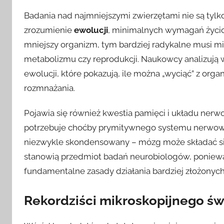
Badania nad najmniejszymi zwierzętami nie są tylk
zrozumienie
ewolucji
, minimalnych wymagań życiow
mniejszy organizm, tym bardziej radykalne musi m
metabolizmu czy reprodukcji. Naukowcy analizują w
ewolucji, które pokazują, ile można „wyciąć” z orga
rozmnażania.
Pojawia się również kwestia pamięci i układu nerw
potrzebuje choćby prymitywnego systemu nerwowego
niezwykle skondensowany – mózg może składać się
stanowią przedmiot badań neurobiologów, poniewa
fundamentalne zasady działania bardziej złożony
Rekordziści mikroskopijnego św