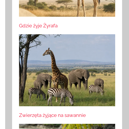
Gdzie żyje Żyrafa
Zwierzęta żyjące na sawannie