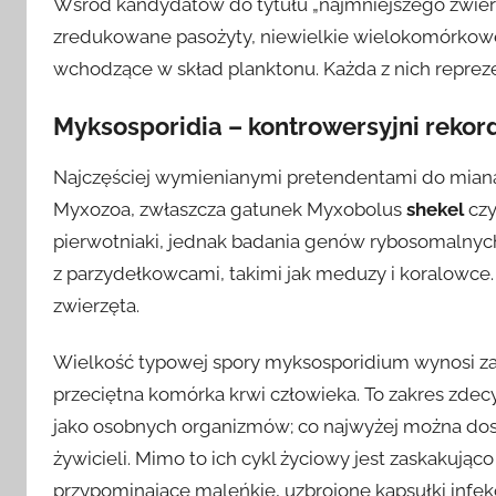
Wśród kandydatów do tytułu „najmniejszego zwierz
zredukowane pasożyty, niewielkie wielokomórkowe
wchodzące w skład planktonu. Każda z nich repreze
Myksosporidia – kontrowersyjni rekord
Najczęściej wymienianymi pretendentami do miana
Myxozoa, zwłaszcza gatunek Myxobolus
shekel
czy
pierwotniaki, jednak badania genów rybosomalnych
z parzydełkowcami, takimi jak meduzy i koralowce.
zwierzęta.
Wielkość typowej spory myksosporidium wynosi zale
przeciętna komórka krwi człowieka. To zakres zdec
jako osobnych organizmów; co najwyżej można dost
żywicieli. Mimo to ich cykl życiowy jest zaskakują
przypominające maleńkie, uzbrojone kapsułki infek