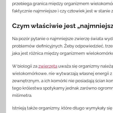
przebiega granica między organizmem wielokomór
faktycznie najmniejsze i czy człowiek jest w stani
Czym właściwie jest „najmniejsze
Na pozór pytanie o najmniejsze zwierzę świata wydaj
problemów definicyjnych. Żeby odpowiedzieć, trzeba
jaka jest różnica między organizmem wielokom
W biologii za
zwierzęta
uważa się organizmy należ
wielokomórkowe, nie wytwarzają własnej energii z
zewnętrznym, a ich komórki nie posiadają ścian ko
tego królestwa spotykamy jednak zarówno ogromne 
milimetra.
Istnieją także organizmy, które długo wymykały si