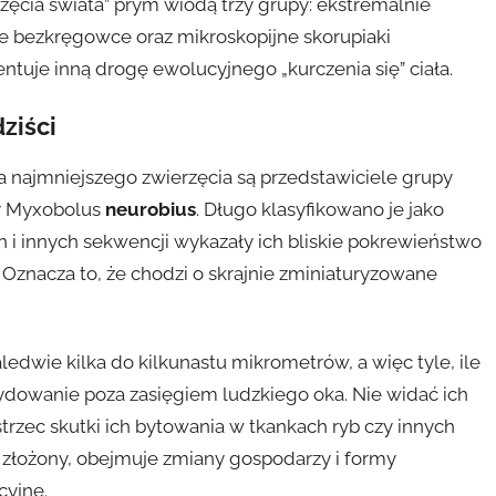
ęcia świata” prym wiodą trzy grupy: ekstremalnie
 bezkręgowce oraz mikroskopijne skorupiaki
ntuje inną drogę ewolucyjnego „kurczenia się” ciała.
ziści
 najmniejszego zwierzęcia są przedstawiciele grupy
 Myxobolus
neurobius
. Długo klasyfikowano je jako
 i innych sekwencji wykazały ich bliskie pokrewieństwo
 Oznacza to, że chodzi o skrajnie zminiaturyzowane
dwie kilka do kilkunastu mikrometrów, a więc tyle, ile
ydowanie poza zasięgiem ludzkiego oka. Nie widać ich
rzec skutki ich bytowania w tkankach ryb czy innych
co złożony, obejmuje zmiany gospodarzy i formy
cyjne.