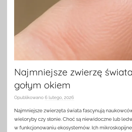
Najmniejsze zwierzę świata
gołym okiem
Opublikowano
6 lutego, 2026
p
r
Najmniejsze zwierzęta świata fascynują naukowców
z
wieloryby czy słonie. Choć są niewidoczne lub le
e
w funkcjonowaniu ekosystemów. Ich mikroskopijne 
z