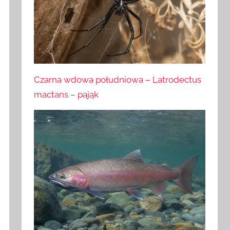
Czarna wdowa południowa – Latrodectus
mactans – pająk