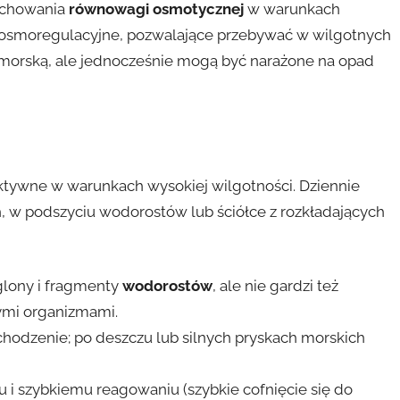
zachowania
równowagi osmotycznej
w warunkach
 osmoregulacyjne, pozwalające przebywać w wilgotnych
 morską, ale jednocześnie mogą być narażone na opad
aktywne w warunkach wysokiej wilgotności. Dziennie
, w podszyciu wodorostów lub ściółce z rozkładających
 glony i fragmenty
wodorostów
, ale nie gardzi też
nymi organizmami.
odzenie; po deszczu lub silnych pryskach morskich
u i szybkiemu reagowaniu (szybkie cofnięcie się do