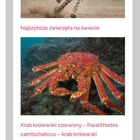
Najszybsze zwierzęta na świecie
Krab królewski czerwony – Paralithodes
camtschaticus – krab królewski