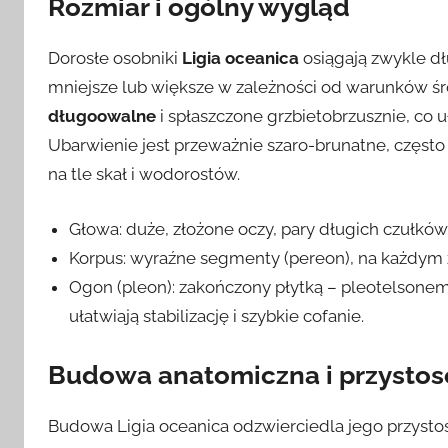
Rozmiar i ogólny wygląd
Dorosłe osobniki
Ligia oceanica
osiągają zwykle dł
mniejsze lub większe w zależności od warunków śr
długoowalne
i spłaszczone grzbietobrzusznie, co u
Ubarwienie jest przeważnie szaro-brunatne, często
na tle skał i wodorostów.
Głowa: duże, złożone oczy, pary długich czułków 
Korpus: wyraźne segmenty (pereon), na każdym 
Ogon (pleon): zakończony płytką – pleotelsone
ułatwiają stabilizację i szybkie cofanie.
Budowa anatomiczna i przysto
Budowa Ligia oceanica odzwierciedla jego przysto