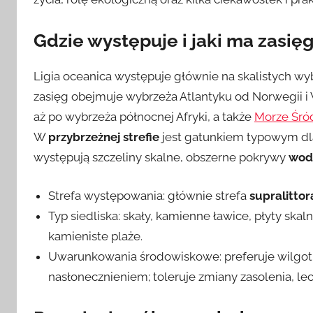
Gdzie występuje i jaki ma zasię
Ligia oceanica występuje głównie na skalistych wy
zasięg obejmuje wybrzeża Atlantyku od Norwegii i 
aż po wybrzeża północnej Afryki, a także
Morze Śró
W
przybrzeżnej strefie
jest gatunkiem typowym dl
występują szczeliny skalne, obszerne pokrywy
wod
Strefa występowania: głównie strefa
supralittor
Typ siedliska: skały, kamienne ławice, płyty ska
kamieniste plaże.
Uwarunkowania środowiskowe: preferuje wilgotn
nasłonecznieniem; toleruje zmiany zasolenia, le