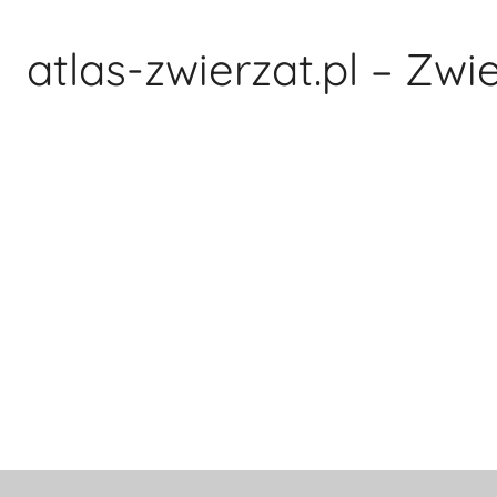
Przejdź
do
atlas-zwierzat.pl – Zwi
treści