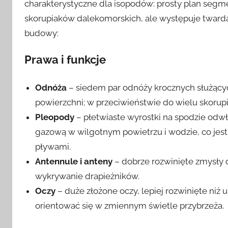
charakterystyczne dla isopodów: prosty plan segm
skorupiaków dalekomorskich, ale występuje tward
budowy:
Prawa i funkcje
Odnóża
– siedem par odnóży krocznych służący
powierzchni; w przeciwieństwie do wielu skorupi
Pleopody
– płetwiaste wyrostki na spodzie odw
gazową w wilgotnym powietrzu i wodzie, co jest
pływami.
Antennule i anteny
– dobrze rozwinięte zmysły d
wykrywanie drapieżników.
Oczy
– duże złożone oczy, lepiej rozwinięte niż
orientować się w zmiennym świetle przybrzeża.