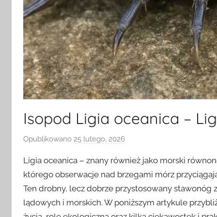
Isopod Ligia oceanica – Li
Opublikowano
25 lutego, 2026
p
r
Ligia oceanica – znany również jako morski równon
z
którego obserwacje nad brzegami mórz przyciągają
e
Ten drobny, lecz dobrze przystosowany stawonóg z
z
lądowych i morskich. W poniższym artykule przybl
życia, rolę ekologiczną oraz kilka ciekawostek i pra