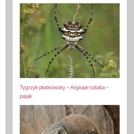
Tygrzyk płatkowaty – Argiope lobata –
pająk