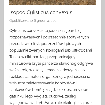
Isopod Cylisticus convexus
Opublikowano
6 grudnia, 2025
p
r
Cylisticus convexus to jeden z najbardziej
z
rozpoznawalnych i powszechnie spotykanych
e
przedstawicieli skąposzczetów lądowych —
z
popularnie zwanych stonogami lub listkowcami.
Ten niewielki, bardziej przypominający
miniaturową bryłę pancerza stawonóg odgrywa
ważną rolę w ekosystemach lądowych jako
rozkładacz materii organicznej, a jednocześnie
wzbudza zainteresowanie hobbystów i
naukowców. Poniżej znajdziesz obszerny opis
gatunku: jego wygląd, budowę, zasięg
występowania, tryb życia, rolę ekologiczną oraz