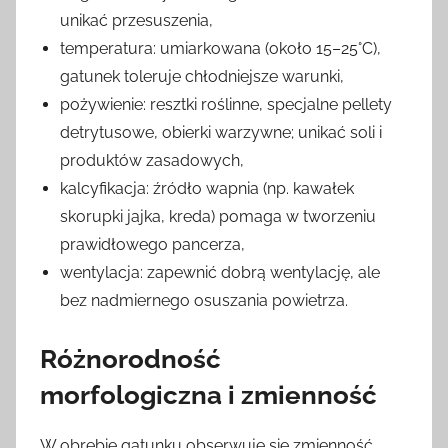
unikać przesuszenia,
temperatura: umiarkowana (około 15–25°C),
gatunek toleruje chłodniejsze warunki,
pożywienie: resztki roślinne, specjalne pellety
detrytusowe, obierki warzywne; unikać soli i
produktów zasadowych,
kalcyfikacja: źródło wapnia (np. kawałek
skorupki jajka, kreda) pomaga w tworzeniu
prawidłowego pancerza,
wentylacja: zapewnić dobrą wentylację, ale
bez nadmiernego osuszania powietrza.
Różnorodność
morfologiczna i zmienność
W obrębie gatunku obserwuje się zmienność