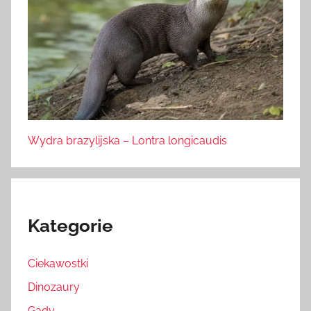
Wydra brazylijska – Lontra longicaudis
Kategorie
Ciekawostki
Dinozaury
Gady