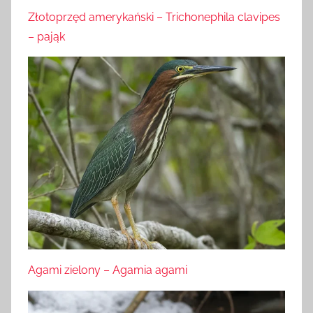
Złotoprzęd amerykański – Trichonephila clavipes
– pająk
Agami zielony – Agamia agami