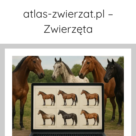
Przejdź
atlas-zwierzat.pl –
do
treści
Zwierzęta