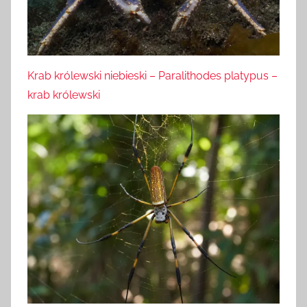
Krab królewski niebieski – Paralithodes platypus –
krab królewski