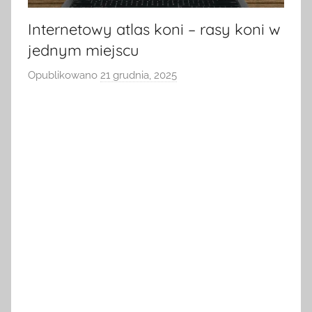
Internetowy atlas koni – rasy koni w
jednym miejscu
Opublikowano
21 grudnia, 2025
p
r
z
e
z