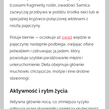
(czasami fragmenty roślin, owadów). Samica
zazwyczaj przebywa w pobliżu środka sieci lub w
specjalnej kryjówce połączonej włóknami z
resztą pajęczyny.
Poluje biernie — oczekuje aż
owad
wejdzie w
pajęczynę; następnie podbiega, owijając ofiarę
jedwabiem i zatruwając ją jadem, który
powoduje szybkie paraliżowanie mięśni i
unieruchomienie. Dieta obejmuje głównie
muchówki, chrząszcze, motyle i inne drobne
stawonogi.
Aktywność i rytm życia
Aktywna głównie nocą, co zmniejsza ryzyko
odkrycia przez drapieżniki i zwiększa skuteczność