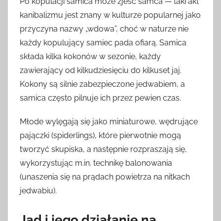
Po kopulacji samica może zjeść samca — taki akt
kanibalizmu jest znany w kulturze popularnej jako
przyczyna nazwy „wdowa”, choć w naturze nie
każdy kopulujący samiec pada ofiarą. Samica
składa kilka kokonów w sezonie, każdy
zawierający od kilkudziesięciu do kilkuset jaj.
Kokony są silnie zabezpieczone jedwabiem, a
samica często pilnuje ich przez pewien czas.
Młode wylęgają się jako miniaturowe, wędrujące
pajączki (spiderlings), które pierwotnie mogą
tworzyć skupiska, a następnie rozpraszają się,
wykorzystując m.in. technikę balonowania
(unaszenia się na prądach powietrza na nitkach
jedwabiu).
Jad i jego działanie na