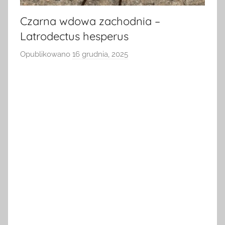
Czarna wdowa zachodnia –
Latrodectus hesperus
Opublikowano
16 grudnia, 2025
p
r
z
e
z