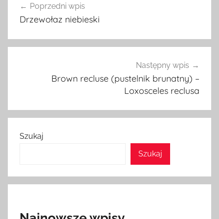
Poprzedni wpis
wpisu
Drzewołaz niebieski
Następny wpis
Brown recluse (pustelnik brunatny) –
Loxosceles reclusa
Szukaj
Szukaj
Najnowsze wpisy