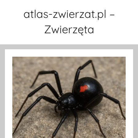
Przejdź
atlas-zwierzat.pl –
do
treści
Zwierzęta