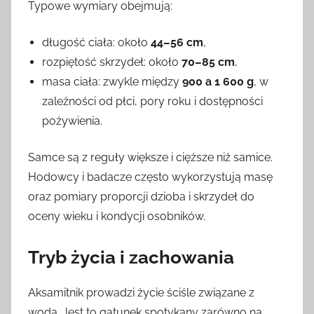
Typowe wymiary obejmują:
długość ciała: około
44–56 cm
,
rozpiętość skrzydeł: około
70–85 cm
,
masa ciała: zwykle między
900 a 1 600 g
, w
zależności od płci, pory roku i dostępności
pożywienia.
Samce są z reguły większe i cięższe niż samice.
Hodowcy i badacze często wykorzystują masę
oraz pomiary proporcji dzioba i skrzydeł do
oceny wieku i kondycji osobników.
Tryb życia i zachowania
Aksamitnik prowadzi życie ściśle związane z
wodą. Jest to gatunek spotykany zarówno na