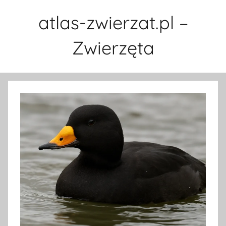
Przejdź
atlas-zwierzat.pl –
do
treści
Zwierzęta