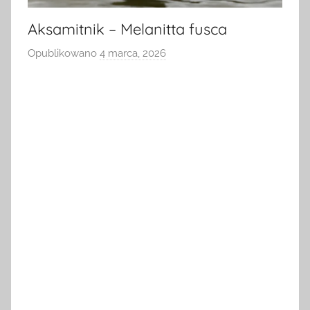
Aksamitnik – Melanitta fusca
Opublikowano
4 marca, 2026
p
r
z
e
z