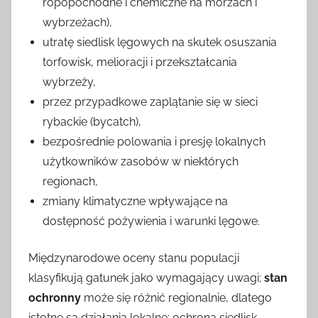
ropopochodne i chemiczne na morzach i
wybrzeżach),
utratę siedlisk lęgowych na skutek osuszania
torfowisk, melioracji i przekształcania
wybrzeży,
przez przypadkowe zaplątanie się w sieci
rybackie (bycatch),
bezpośrednie polowania i presję lokalnych
użytkowników zasobów w niektórych
regionach,
zmiany klimatyczne wpływające na
dostępność pożywienia i warunki lęgowe.
Międzynarodowe oceny stanu populacji
klasyfikują gatunek jako wymagający uwagi;
stan
ochronny
może się różnić regionalnie, dlatego
istotne są działania lokalne: ochrona siedlisk