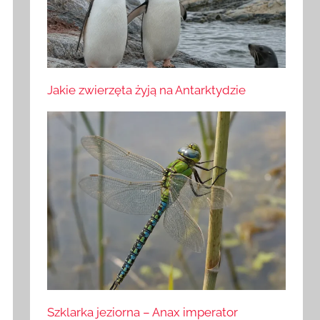
Jakie zwierzęta żyją na Antarktydzie
Szklarka jeziorna – Anax imperator