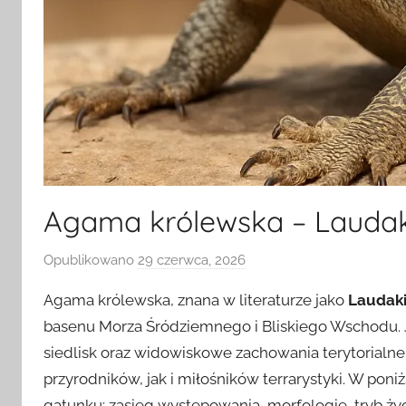
Agama królewska – Laudaki
Opublikowano
29 czerwca, 2026
p
r
Agama królewska, znana w literaturze jako
Laudakia
z
basenu Morza Śródziemnego i Bliskiego Wschodu. J
e
siedlisk oraz widowiskowe zachowania terytorialne
z
przyrodników, jak i miłośników terrarystyki. W po
gatunku: zasięg występowania, morfologię, tryb życ