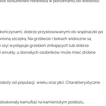
wykle stosunkowo niewielka w porównaniu do wielkości
kończynami, dobrze przystosowanymi do wspinaczki po
ięśnioną szczęką. Na grzbiecie i bokach widoczne są
i szyi występuje grzebień znikających lub dobrze
i i smukły, u dorosłych osobników może mieć drobne
ależy od populacji, wieku oraz płci. Charakterystyczne
ją doskonały kamuflaż na kamienistym podłożu,