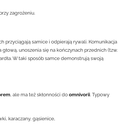
przy zagrożeniu.
ch przyciągają samice i odpierają rywali. Komunikacja
 głową, unoszenia się na kończynach przednich (tzw.
ardła. W taki sposób samce demonstrują swoją
orem
, ale ma też skłonności do
omnivorii
. Typowy
wki, karaczany, gąsienice,
,