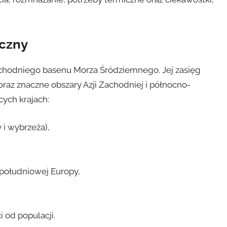
iczny
chodniego basenu Morza Śródziemnego. Jej zasięg
raz znaczne obszary Azji Zachodniej i północno-
cych krajach:
i wybrzeża),
 południowej Europy,
 od populacji.