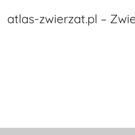
Przejdź
do
atlas-zwierzat.pl – Zwi
treści