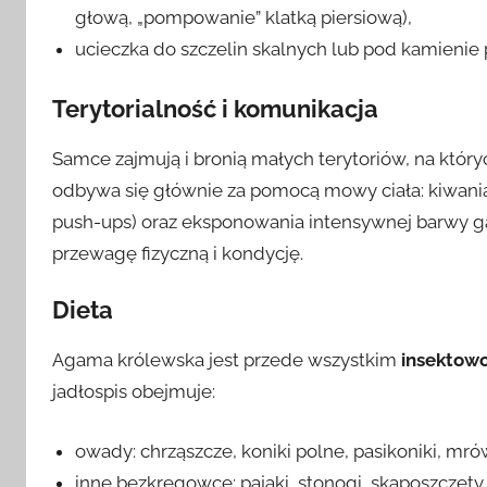
głową, „pompowanie” klatką piersiową),
ucieczka do szczelin skalnych lub pod kamienie 
Terytorialność i komunikacja
Samce zajmują i bronią małych terytoriów, na który
odbywa się głównie za pomocą mowy ciała: kiwania
push-ups) oraz eksponowania intensywnej barwy g
przewagę fizyczną i kondycję.
Dieta
Agama królewska jest przede wszystkim
insektow
jadłospis obejmuje:
owady: chrząszcze, koniki polne, pasikoniki, mró
inne bezkręgowce: pająki, stonogi, skąposzczety