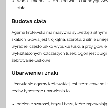
Waga: zmienna, zależna od wieku i kondycji, z
ciała.
Budowa ciała
Agama królewska ma masywną sylwetkę z silnymi 
skałach. Głowa jest trójkątna, szeroka, z silnie um
wyraźne, często lekko wypukłe łuski, a przy głowie 
wykształconych kolczastych łusek. Ogon jest dług
żebrowanie łuskowe.
Ubarwienie i znaki
Ubarwienie agamy królewskiej jest zróżnicowane i z
cechy typowego ubarwienia to:
odcienie szarości, brązu i beżu, które zapewnia