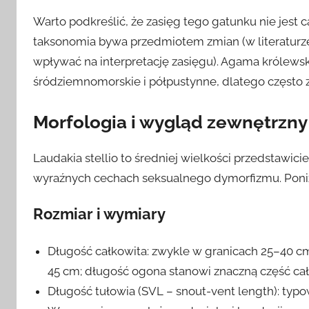
Warto podkreślić, że zasięg tego gatunku nie jest c
taksonomia bywa przedmiotem zmian (w literaturze
wpływać na interpretację zasięgu). Agama królews
śródziemnomorskie i półpustynne, dlatego często za
Morfologia i wygląd zewnętrzny
Laudakia stellio to średniej wielkości przedstawic
wyraźnych cechach seksualnego dymorfizmu. Poni
Rozmiar i wymiary
Długość całkowita: zwykle w granicach 25–40 c
45 cm; długość ogona stanowi znaczną część cał
Długość tułowia (SVL – snout-vent length): typ