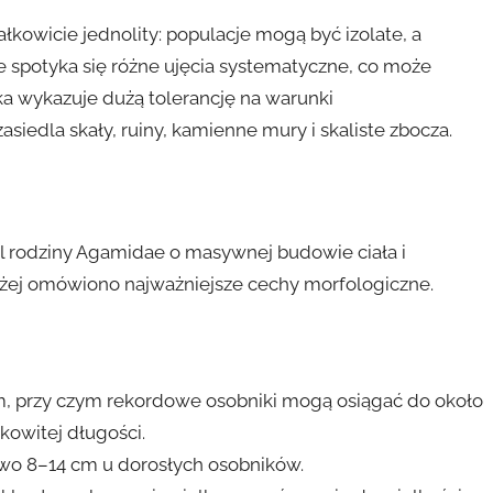
ałkowicie jednolity: populacje mogą być izolate, a
 spotyka się różne ujęcia systematyczne, co może
ka wykazuje dużą tolerancję na warunki
siedla skały, ruiny, kamienne mury i skaliste zbocza.
iel rodziny Agamidae o masywnej budowie ciała i
żej omówiono najważniejsze cechy morfologiczne.
m, przy czym rekordowe osobniki mogą osiągać do około
kowitej długości.
owo 8–14 cm u dorosłych osobników.