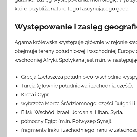
które przybliżą naturę tego fascynującego gada.
Występowanie i zasięg geograf
Agama królewska występuje głównie w rejonie ws
obejmuje tereny południowej i wschodniej Europy o
wschodniej Afryki. Spotykana jest m.in. w następują
Grecja (zwłaszcza południowo-wschodnie wyspy 
Turcja (głównie południowa i zachodnia część),
Kreta i Cypr,
wybrzeża Morza Śródziemnego: części Bułgarii i
Bliski Wschód: Izrael, Jordania, Liban, Syria,
północny Egipt (m.in. Półwysep Synaj),
fragmenty Iraku i zachodniego Iranu w zależności