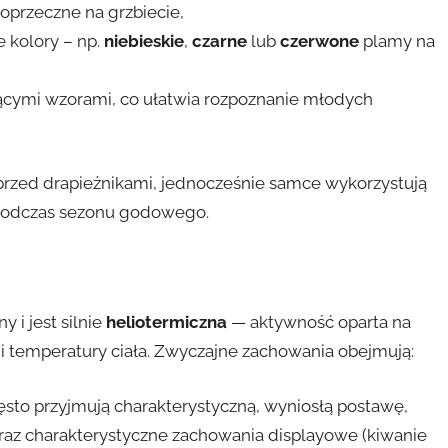
oprzeczne na grzbiecie,
 kolory – np.
niebieskie
,
czarne
lub
czerwone
plamy na
tującymi wzorami, co ułatwia rozpoznanie młodych
a przed drapieżnikami, jednocześnie samce wykorzystują
 podczas sezonu godowego.
 i jest silnie
heliotermiczna
— aktywność oparta na
ji temperatury ciała. Zwyczajne zachowania obejmują:
ęsto przyjmują charakterystyczną, wyniosłą postawę,
raz charakterystyczne zachowania displayowe (kiwanie