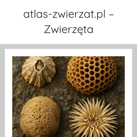
Przejdź
atlas-zwierzat.pl –
do
treści
Zwierzęta