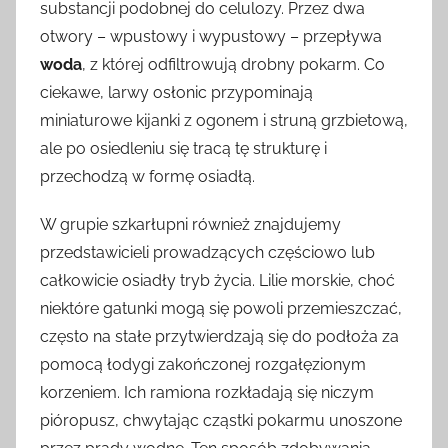
substancji podobnej do celulozy. Przez dwa
otwory – wpustowy i wypustowy – przepływa
woda
, z której odfiltrowują drobny pokarm. Co
ciekawe, larwy osłonic przypominają
miniaturowe kijanki z ogonem i struną grzbietową,
ale po osiedleniu się tracą tę strukturę i
przechodzą w formę osiadłą.
W grupie szkarłupni również znajdujemy
przedstawicieli prowadzących częściowo lub
całkowicie osiadły tryb życia. Lilie morskie, choć
niektóre gatunki mogą się powoli przemieszczać,
często na stałe przytwierdzają się do podłoża za
pomocą łodygi zakończonej rozgałęzionym
korzeniem. Ich ramiona rozkładają się niczym
pióropusz, chwytając cząstki pokarmu unoszone