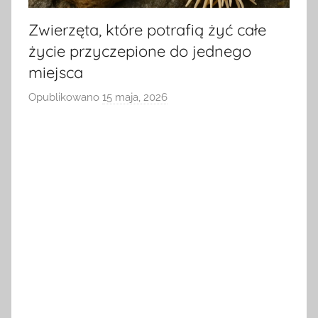
Zwierzęta, które potrafią żyć całe
życie przyczepione do jednego
miejsca
Opublikowano
15 maja, 2026
p
r
z
e
z