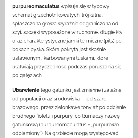
purpureomaculatus
wpisuje się w typowy
schemat grzechotnikowatych: trójkątna,
spłaszczona głowa wyraźnie odgraniczona od
szyi, szczęki wyposażone w ruchome, długie kły
oraz charakterystyczne jamki termiczne (pits) po
bokach pyska. Skóra pokryta jest skośnie
ustawionymi, karbowanymi łuskami, które
ułatwiają przyczepność podczas poruszania się
po gałęziach.
Ubarwienie
tego gatunku jest zmienne i zależne
od populacji oraz środowiska — od szaro-
brązowego, przez zielonkawe tony aż po odcienie
brudnego fioletu i purpury, co tłumaczy nazwę
gatunkową (purpureomaculatus = „purpurowo-
odplamiony”). Na grzbiecie mogą występować