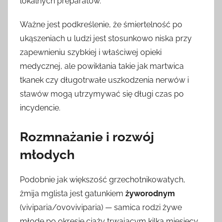
lokalnych preparatów.
Ważne jest podkreślenie, że śmiertelność po
ukąszeniach u ludzi jest stosunkowo niska przy
zapewnieniu szybkiej i właściwej opieki
medycznej, ale powikłania takie jak martwica
tkanek czy długotrwałe uszkodzenia nerwów i
stawów mogą utrzymywać się długi czas po
incydencie.
Rozmnażanie i rozwój
młodych
Podobnie jak większość grzechotnikowatych,
żmija mglista jest gatunkiem
żyworodnym
(viviparia/ovoviviparia) — samica rodzi żywe
młode po okresie ciąży trwającym kilka miesięcy,