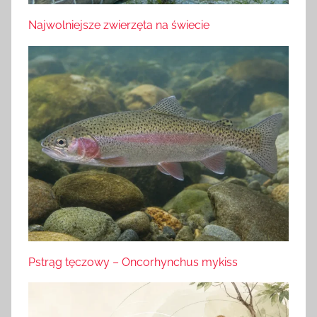
Najwolniejsze zwierzęta na świecie
Pstrąg tęczowy – Oncorhynchus mykiss