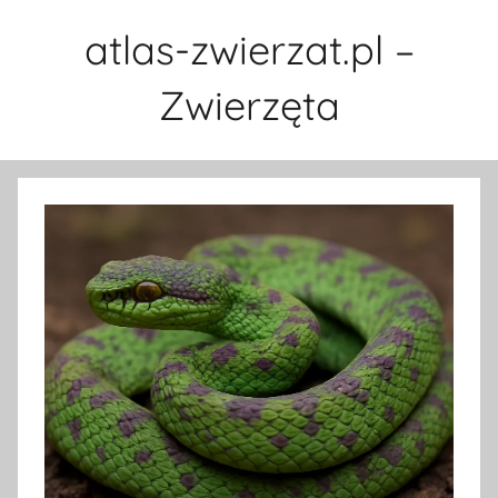
Przejdź
atlas-zwierzat.pl –
do
treści
Zwierzęta