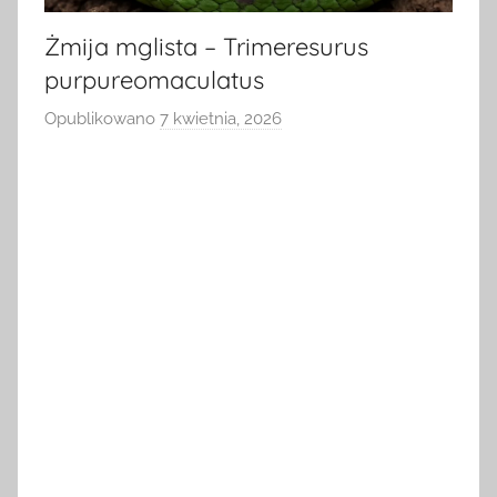
Żmija mglista – Trimeresurus
purpureomaculatus
Opublikowano
7 kwietnia, 2026
p
r
z
e
z