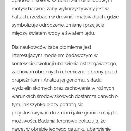
opadów. Z kolei w sztuce i rzemiośle ludowym
motyw barwnej żaby wykorzystywany jest w
haftach, rzeźbach w drewnie i malowidłach, gdzie
symbolizuje odrodzenie, zmianę i przejście
między światem wody a światem lądu.
Dla naukowców żaba płomienna jest
interesującym modelem badawczym w
kontekście ewolucji ubarwienia ostrzegawczego,
zachowań obronnych i chemicznej obrony przed
drapieżnikami. Analiza jej genomu, składu
wydzielin skórnych oraz zachowania w różnych
warunkach środowiskowych dostarcza danych o
tym, jak szybko płazy potrafią się
przystosowywać do zmian i jakie granice mają te
możliwości. Badania terenowe pokazują, że
nawet w obrębie jednego gatunku ubarwienie