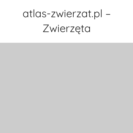
Przejdź
atlas-zwierzat.pl –
do
treści
Zwierzęta