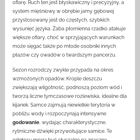
ofiarę. Ruch ten jest błyskawiczny i precyzyjny, a
system mięśniowy w obrębie jamy gębowej
przystosowany jest do częstych, szybkich
wysunięć języka. Żaba płomienna rzadko atakuje
większe ofiary, choć w sprzyjających warunkach
może sięgać także po młode osobniki innych
płazów czy owadów o twardszym pancerzu.
Sezon rozrodczy zwykle przypada na okres
wzmożonych opadów. Krople deszczu
zwiększają wilgotność, podnoszą poziom wód i
tworzą liczne tymczasowe rozlewiska, idealne dla
kijanek. Samce zajmują niewielkie terytoria w
pobliżu wody i rozpoczynają intensywne
godowanie
, wydając charakterystyczne,
rytmiczne dźwięki przywołujące samice. Te
odgłosy mogą być słyszalne na znaczne