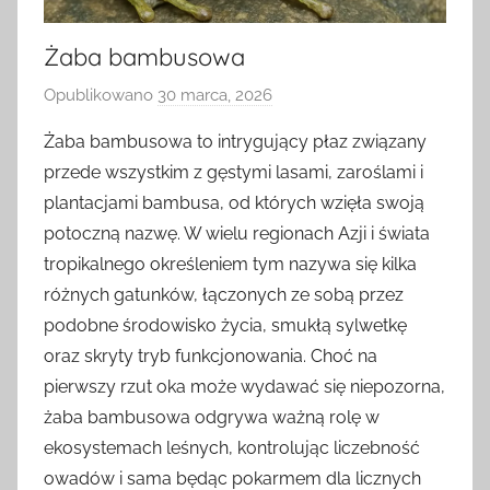
Żaba bambusowa
Opublikowano
30 marca, 2026
p
r
Żaba bambusowa to intrygujący płaz związany
z
przede wszystkim z gęstymi lasami, zaroślami i
e
plantacjami bambusa, od których wzięła swoją
z
potoczną nazwę. W wielu regionach Azji i świata
tropikalnego określeniem tym nazywa się kilka
różnych gatunków, łączonych ze sobą przez
podobne środowisko życia, smukłą sylwetkę
oraz skryty tryb funkcjonowania. Choć na
pierwszy rzut oka może wydawać się niepozorna,
żaba bambusowa odgrywa ważną rolę w
ekosystemach leśnych, kontrolując liczebność
owadów i sama będąc pokarmem dla licznych