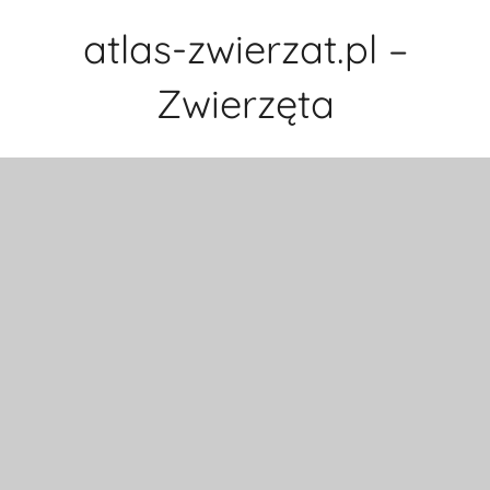
Przejdź
atlas-zwierzat.pl –
do
treści
Zwierzęta