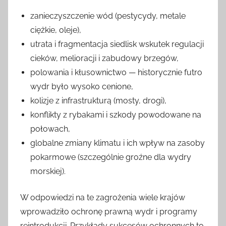
zanieczyszczenie wód (pestycydy, metale
ciężkie, oleje),
utrata i fragmentacja siedlisk wskutek regulacji
cieków, melioracji i zabudowy brzegów,
polowania i kłusownictwo — historycznie futro
wydr było wysoko cenione,
kolizje z infrastrukturą (mosty, drogi),
konflikty z rybakami i szkody powodowane na
połowach,
globalne zmiany klimatu i ich wpływ na zasoby
pokarmowe (szczególnie groźne dla wydry
morskiej).
W odpowiedzi na te zagrożenia wiele krajów
wprowadziło ochronę prawną wydr i programy
reintrodukcji. Przykłady sukcesów ochronnych to