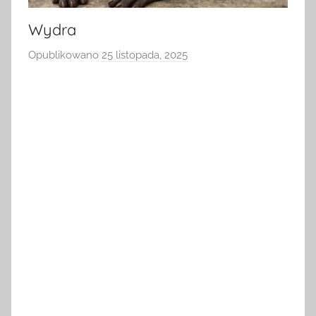
Wydra
Opublikowano
25 listopada, 2025
p
r
z
e
z