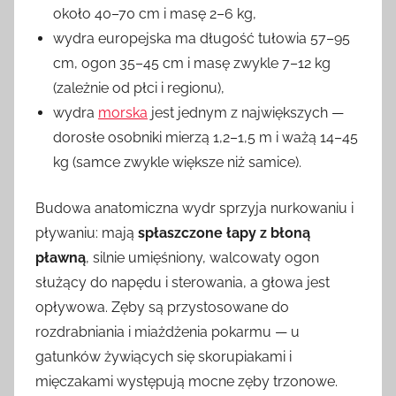
około 40–70 cm i masę 2–6 kg,
wydra europejska ma długość tułowia 57–95
cm, ogon 35–45 cm i masę zwykle 7–12 kg
(zależnie od płci i regionu),
wydra
morska
jest jednym z największych —
dorosłe osobniki mierzą 1,2–1,5 m i ważą 14–45
kg (samce zwykle większe niż samice).
Budowa anatomiczna wydr sprzyja nurkowaniu i
pływaniu: mają
spłaszczone łapy z błoną
pławną
, silnie umięśniony, walcowaty ogon
służący do napędu i sterowania, a głowa jest
opływowa. Zęby są przystosowane do
rozdrabniania i miażdżenia pokarmu — u
gatunków żywiących się skorupiakami i
mięczakami występują mocne zęby trzonowe.