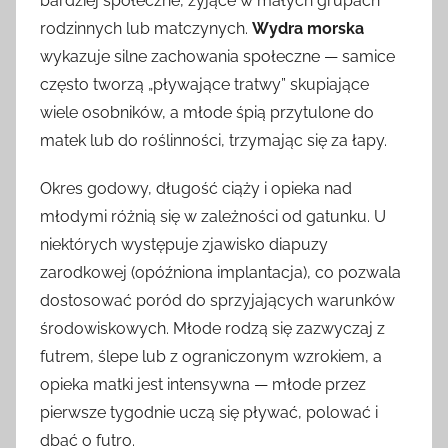
bardziej społeczne, żyjące w małych grupach
rodzinnych lub matczynych.
Wydra morska
wykazuje silne zachowania społeczne — samice
często tworzą „pływające tratwy” skupiające
wiele osobników, a młode śpią przytulone do
matek lub do roślinności, trzymając się za łapy.
Okres godowy, długość ciąży i opieka nad
młodymi różnią się w zależności od gatunku. U
niektórych występuje zjawisko diapuzy
zarodkowej (opóźniona implantacja), co pozwala
dostosować poród do sprzyjających warunków
środowiskowych. Młode rodzą się zazwyczaj z
futrem, ślepe lub z ograniczonym wzrokiem, a
opieka matki jest intensywna — młode przez
pierwsze tygodnie uczą się pływać, polować i
dbać o futro.