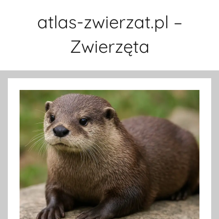
Przejdź
atlas-zwierzat.pl –
do
treści
Zwierzęta