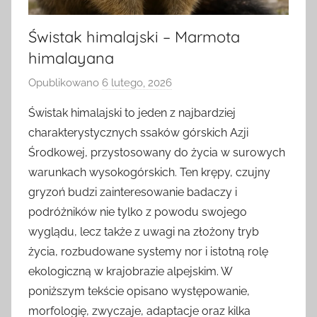
Świstak himalajski – Marmota
himalayana
Opublikowano
6 lutego, 2026
p
r
Świstak himalajski to jeden z najbardziej
z
charakterystycznych ssaków górskich Azji
e
Środkowej, przystosowany do życia w surowych
z
warunkach wysokogórskich. Ten krępy, czujny
gryzoń budzi zainteresowanie badaczy i
podróżników nie tylko z powodu swojego
wyglądu, lecz także z uwagi na złożony tryb
życia, rozbudowane systemy nor i istotną rolę
ekologiczną w krajobrazie alpejskim. W
poniższym tekście opisano występowanie,
morfologię, zwyczaje, adaptacje oraz kilka