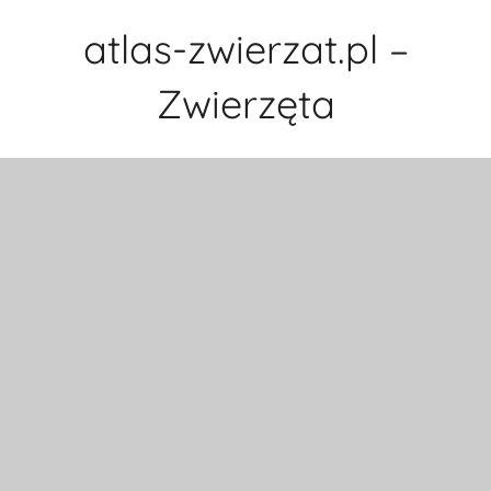
Przejdź
atlas-zwierzat.pl –
do
treści
Zwierzęta