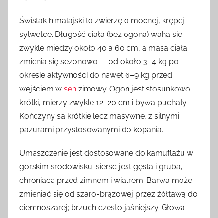
Świstak himalajski to zwierzę o mocnej, krępej
sylwetce. Długość ciała (bez ogona) waha się
zwykle między około 40 a 60 cm, a masa ciała
zmienia się sezonowo — od około 3–4 kg po
okresie aktywności do nawet 6–9 kg przed
wejściem w
sen
zimowy. Ogon jest stosunkowo
krótki, mierzy zwykle 12–20 cm i bywa puchaty.
Kończyny są krótkie lecz masywne, z silnymi
pazurami przystosowanymi do kopania.
Umaszczenie jest dostosowane do kamuflażu w
górskim środowisku: sierść jest gęsta i gruba,
chroniąca przed zimnem i wiatrem. Barwa może
zmieniać się od szaro-brązowej przez żółtawą do
ciemnoszarej; brzuch często jaśniejszy. Głowa