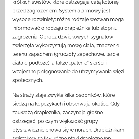
krótkich świstów, które ostrzegają całą kolonię
przed zagrożeniem. System alarmowy jest
wysoce rozwinięty: różne rodzaje wezwań mogą
informować o rodzaju drapieżnika lub stopniu
zagrożenia. Oprócz dźwiękowych sygnałów
zwierzęta wykorzystują mowę ciała, znaczenie
terenu zapachem (gruczoły zapachowe, tarcie
ciała o podłoże), a także „palenie” sierści i
wzajemne pielęgnowanie do utrzymywania więzi
społecznych.
Na straży staje zwykle kilka osobników, które
siedzą na kopczykach i obserwują okolicę. Gdy
zauważą drapieżnika, zaczynają głośno
ostrzegać, po czym większość grupy
błyskawicznie chowa się w norach. Drapieżnikami
świstaków są lisy, różne ptaki drapieżne (np.