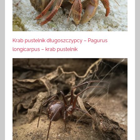
Krab pustelnik długoszczypcy – Pagurus
longicarpus – krab pustelnik