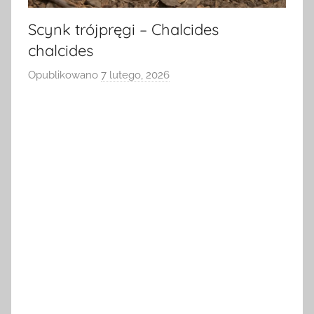
Scynk trójpręgi – Chalcides
chalcides
Opublikowano
7 lutego, 2026
p
r
z
e
z