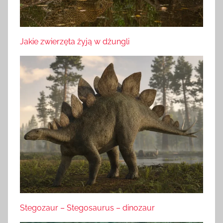
Jakie zwierzęta żyją w dżungli
Stegozaur – Stegosaurus – dinozaur