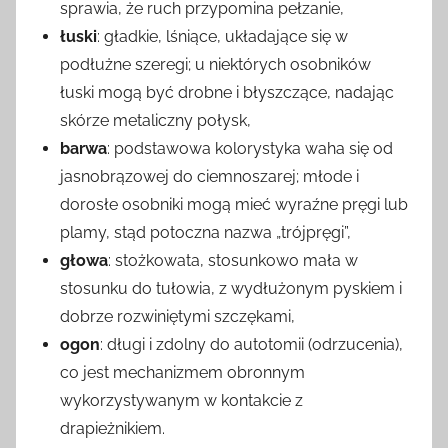
sprawia, że ruch przypomina pełzanie,
łuski
: gładkie, lśniące, układające się w
podłużne szeregi; u niektórych osobników
łuski mogą być drobne i błyszczące, nadając
skórze metaliczny połysk,
barwa
: podstawowa kolorystyka waha się od
jasnobrązowej do ciemnoszarej; młode i
dorosłe osobniki mogą mieć wyraźne pręgi lub
plamy, stąd potoczna nazwa „trójpręgi”,
głowa
: stożkowata, stosunkowo mała w
stosunku do tułowia, z wydłużonym pyskiem i
dobrze rozwiniętymi szczękami,
ogon
: długi i zdolny do autotomii (odrzucenia),
co jest mechanizmem obronnym
wykorzystywanym w kontakcie z
drapieżnikiem.