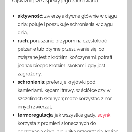
najważniejsze aspekty jego zachowania:
aktywność
: zwierzę aktywne głównie w ciągu
dnia; poluje i poszukuje schronienia w ciągu
dnia,
ruch
: poruszanie przypomina częstokroć
pełzanie lub płynne przesuwanie się, co
związane jest z krótkimi kończynami; potrafi
jednak biegać krótkimi skokami, gdy jest
zagrożony,
schronienia
: preferuje kryjówki pod
kamieniami, kępami trawy, w ściółce czy w
szczelinach skalnych; może korzystać z nor
innych zwierząt,
termoregulacja
: jak wszystkie gady,
scynk
korzysta z promieni słonecznych do
ogrzewania ciała, ale unika przegrzania, kryjąc