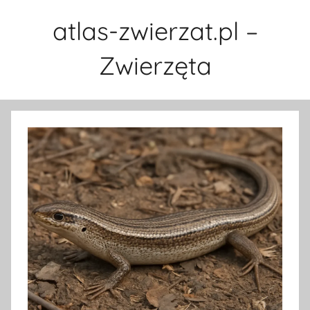
Przejdź
atlas-zwierzat.pl –
do
treści
Zwierzęta