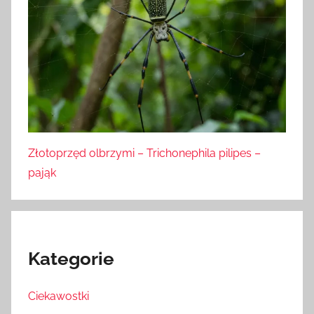
Złotoprzęd olbrzymi – Trichonephila pilipes –
pająk
Kategorie
Ciekawostki