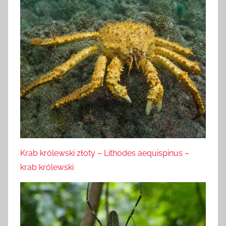
Krab królewski złoty – Lithodes aequispinus –
krab królewski