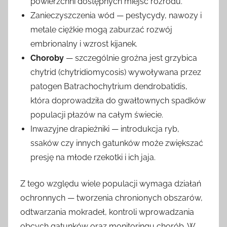
powierzchni dostępnych miejsc rozrodu.
Zanieczyszczenia wód — pestycydy, nawozy i
metale ciężkie mogą zaburzać rozwój
embrionalny i wzrost kijanek.
Choroby
— szczególnie groźna jest grzybica
chytrid (chytridiomycosis) wywoływana przez
patogen Batrachochytrium dendrobatidis,
która doprowadziła do gwałtownych spadków
populacji płazów na całym świecie.
Inwazyjne drapieżniki — introdukcja ryb,
ssaków czy innych gatunków może zwiększać
presję na młode rzekotki i ich jaja.
Z tego względu wiele populacji wymaga działań
ochronnych — tworzenia chronionych obszarów,
odtwarzania mokradeł, kontroli wprowadzania
obcych gatunków oraz monitoringu chorób. W