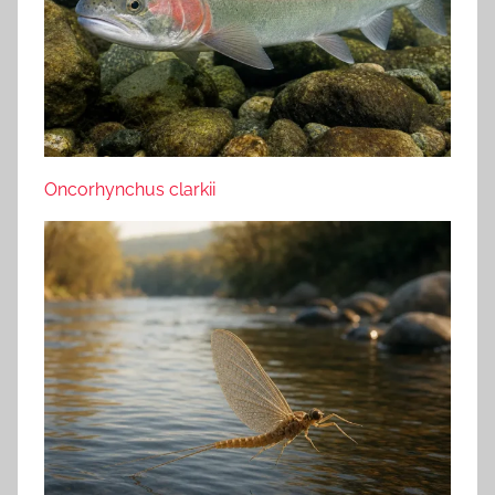
Oncorhynchus clarkii