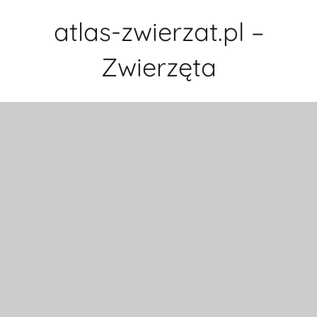
Przejdź
atlas-zwierzat.pl –
do
treści
Zwierzęta