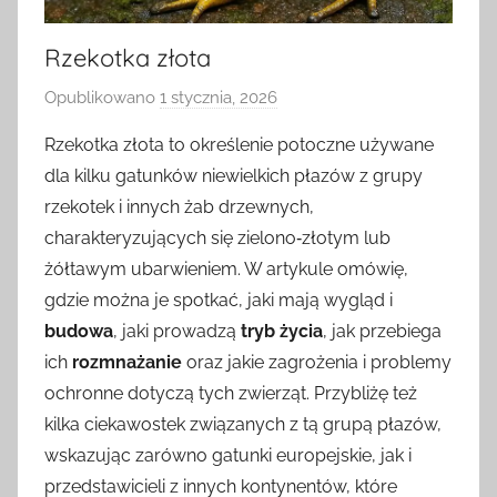
Rzekotka złota
Opublikowano
1 stycznia, 2026
p
r
Rzekotka złota to określenie potoczne używane
z
dla kilku gatunków niewielkich płazów z grupy
e
rzekotek i innych żab drzewnych,
z
charakteryzujących się zielono‑złotym lub
żółtawym ubarwieniem. W artykule omówię,
gdzie można je spotkać, jaki mają wygląd i
budowa
, jaki prowadzą
tryb życia
, jak przebiega
ich
rozmnażanie
oraz jakie zagrożenia i problemy
ochronne dotyczą tych zwierząt. Przybliżę też
kilka ciekawostek związanych z tą grupą płazów,
wskazując zarówno gatunki europejskie, jak i
przedstawicieli z innych kontynentów, które