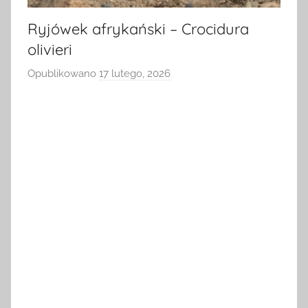
Ryjówek afrykański – Crocidura
olivieri
Opublikowano
17 lutego, 2026
p
r
z
e
z