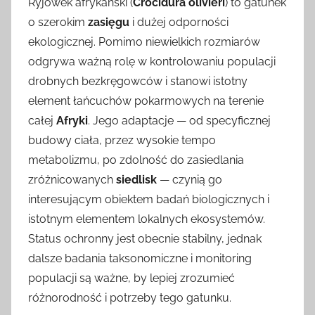
Ryjówek afrykański (
Crocidura olivieri
) to gatunek
o szerokim
zasięgu
i dużej odporności
ekologicznej. Pomimo niewielkich rozmiarów
odgrywa ważną rolę w kontrolowaniu populacji
drobnych bezkręgowców i stanowi istotny
element łańcuchów pokarmowych na terenie
całej
Afryki
. Jego adaptacje — od specyficznej
budowy ciała, przez wysokie tempo
metabolizmu, po zdolność do zasiedlania
zróżnicowanych
siedlisk
— czynią go
interesującym obiektem badań biologicznych i
istotnym elementem lokalnych ekosystemów.
Status ochronny jest obecnie stabilny, jednak
dalsze badania taksonomiczne i monitoring
populacji są ważne, by lepiej zrozumieć
różnorodność i potrzeby tego gatunku.