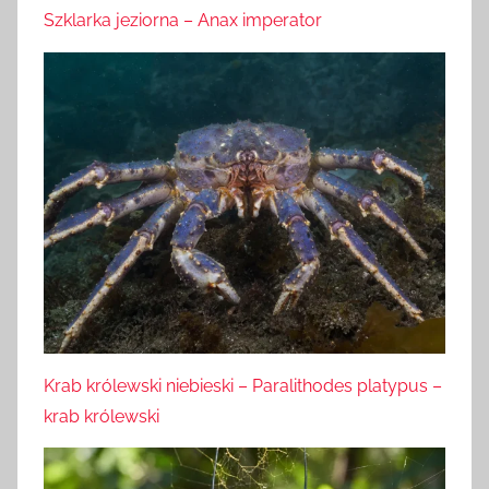
Szklarka jeziorna – Anax imperator
Krab królewski niebieski – Paralithodes platypus –
krab królewski