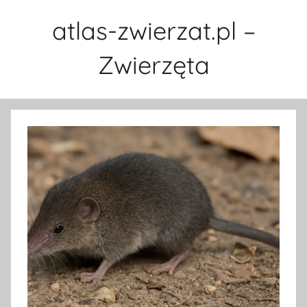
Przejdź
atlas-zwierzat.pl –
do
treści
Zwierzęta