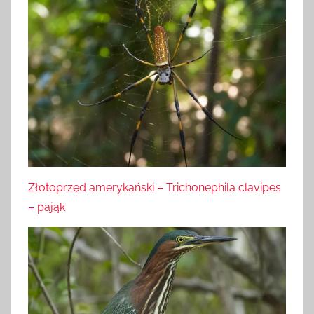
Złotoprzęd amerykański – Trichonephila clavipes
– pająk