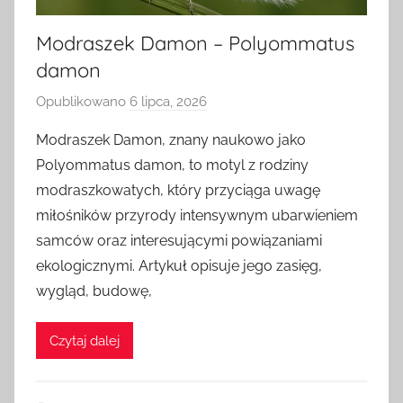
Modraszek Damon – Polyommatus
damon
Opublikowano
6 lipca, 2026
p
r
Modraszek Damon, znany naukowo jako
z
Polyommatus damon, to motyl z rodziny
e
modraszkowatych, który przyciąga uwagę
z
miłośników przyrody intensywnym ubarwieniem
samców oraz interesującymi powiązaniami
ekologicznymi. Artykuł opisuje jego zasięg,
wygląd, budowę,
Czytaj dalej