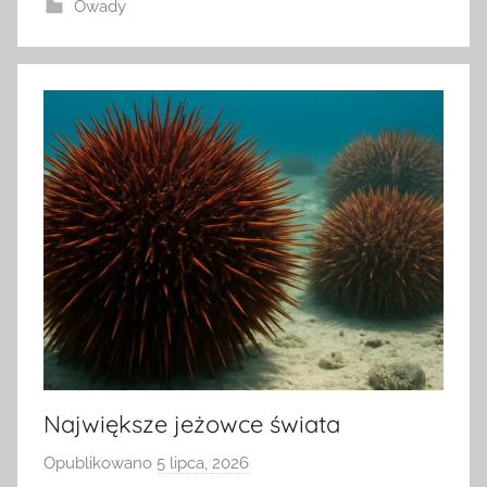
Owady
Największe jeżowce świata
Opublikowano
5 lipca, 2026
p