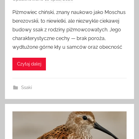
r
Piżmowiec chiński, znany naukowo jako Moschus
z
berezovskii, to niewielki, ale niezwykle ciekawej
e
budowy ssak z rodziny piżmowcowatych. Jego
z
charakterystyczne cechy — brak poroża,
a
wydłużone górne kły u samców oraz obecność
d
m
i
Czytaj dalej
n
Ssaki