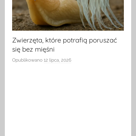
Zwierzęta, które potrafią poruszać
się bez mięśni
Opublikowano
12 lipca, 2026
p
r
z
e
z
a
d
m
i
n