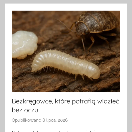
Bezkręgowce, które potrafią widzieć
bez oczu
Opublikowano
8 lipca, 2026
p
r