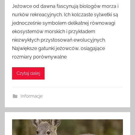
r
Jeżowce od dawna fascynują biologów morza i
z
nurków rekreacyjnych. Ich kolczaste sylwetki są
e
jednocześnie symbolem delikatnej równowagi
z
ekosystemów morskich i przykładem
niezwykłych przystosowań ewolucyjnych.
Największe gatunki jeżowców, osiągające
rozmiary porównywalne
Czytaj dalej
Informacje