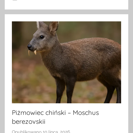
Piżmowiec chiński – Moschus
berezovskii
Opublikowano
10 lipca, 2026
p