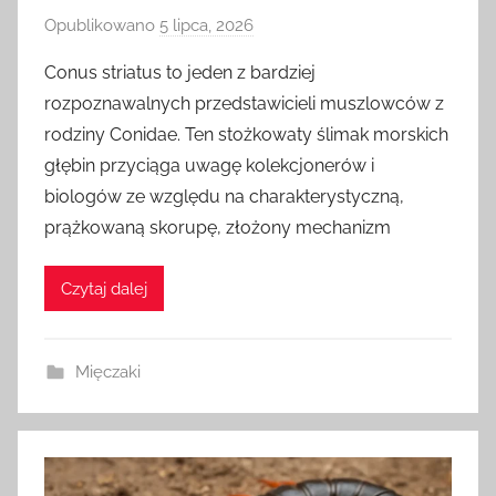
Opublikowano
5 lipca, 2026
p
r
Conus striatus to jeden z bardziej
z
rozpoznawalnych przedstawicieli muszlowców z
e
rodziny Conidae. Ten stożkowaty ślimak morskich
z
głębin przyciąga uwagę kolekcjonerów i
biologów ze względu na charakterystyczną,
prążkowaną skorupę, złożony mechanizm
Czytaj dalej
Mięczaki