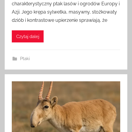
charakterystyczny ptak lasów i ogrodów Europy i
z
Azji. Jego krępa sylwetka, masywny, stożkowaty
a
dziób i kontrastowe upierzenie sprawiają, że
d
m
i
Czytaj dalej
n
Ptaki