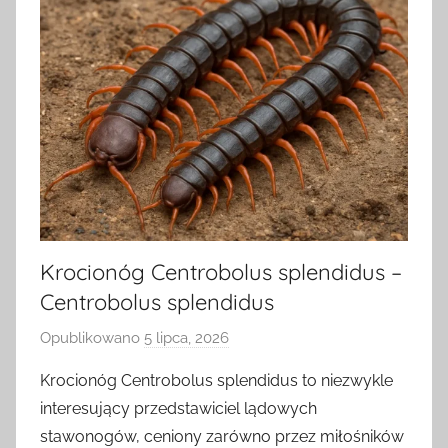
Krocionóg Centrobolus splendidus –
Centrobolus splendidus
Opublikowano
5 lipca, 2026
p
r
Krocionóg Centrobolus splendidus to niezwykle
z
interesujący przedstawiciel lądowych
e
stawonogów, ceniony zarówno przez miłośników
z