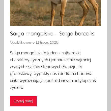
Saiga mongolska – Saiga borealis
Opublikowano
12 lipca, 2026
p
r
Saiga mongolska to jeden z najbardziej
z
charakterystycznych i jednocześnie najmniej
e
znanych ssaków stepowych Eurazji. Jej
z
groteskowy, wypukły nos i delikatna budowa
a
ciała wyróżniają ją spośród innych antylop, zaś
d
życie w
m
i
n
Czytaj dalej