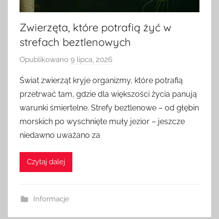
Zwierzęta, które potrafią żyć w
strefach beztlenowych
Opublikowano
9 lipca, 2026
p
r
Świat zwierząt kryje organizmy, które potrafią
z
przetrwać tam, gdzie dla większości życia panują
e
warunki śmiertelne. Strefy beztlenowe – od głębin
z
morskich po wyschnięte muły jezior – jeszcze
a
niedawno uważano za
d
m
i
Czytaj dalej
n
Informacje