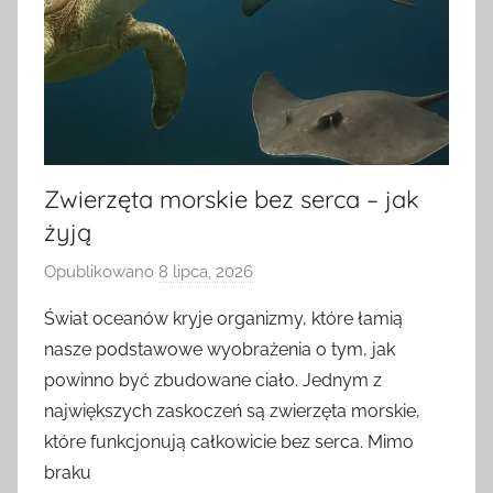
Zwierzęta morskie bez serca – jak
żyją
Opublikowano
8 lipca, 2026
p
r
Świat oceanów kryje organizmy, które łamią
z
nasze podstawowe wyobrażenia o tym, jak
e
powinno być zbudowane ciało. Jednym z
z
największych zaskoczeń są zwierzęta morskie,
a
które funkcjonują całkowicie bez serca. Mimo
d
braku
m