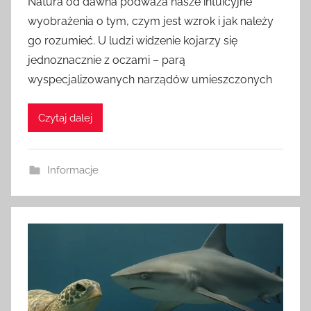
Natura od dawna podważa nasze intuicyjne
z
wyobrażenia o tym, czym jest wzrok i jak należy
e
go rozumieć. U ludzi widzenie kojarzy się
z
jednoznacznie z oczami – parą
a
wyspecjalizowanych narządów umieszczonych
d
m
i
Czytaj dalej
n
Informacje