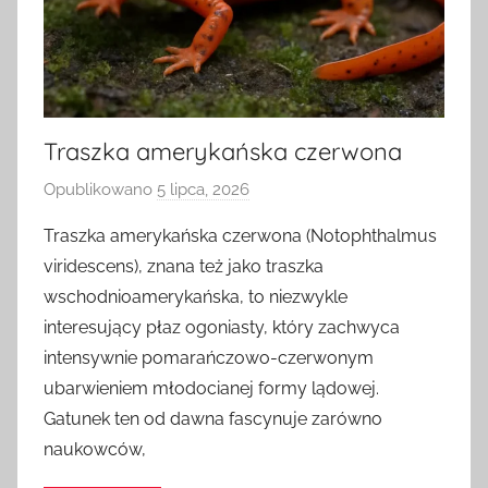
Traszka amerykańska czerwona
Opublikowano
5 lipca, 2026
p
r
Traszka amerykańska czerwona (Notophthalmus
z
viridescens), znana też jako traszka
e
wschodnioamerykańska, to niezwykle
z
interesujący płaz ogoniasty, który zachwyca
intensywnie pomarańczowo-czerwonym
ubarwieniem młodocianej formy lądowej.
Gatunek ten od dawna fascynuje zarówno
naukowców,