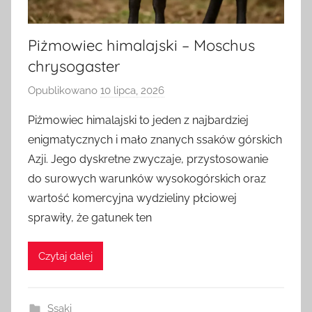
Piżmowiec himalajski – Moschus
chrysogaster
Opublikowano
10 lipca, 2026
p
r
Piżmowiec himalajski to jeden z najbardziej
z
enigmatycznych i mało znanych ssaków górskich
e
Azji. Jego dyskretne zwyczaje, przystosowanie
z
do surowych warunków wysokogórskich oraz
a
wartość komercyjna wydzieliny płciowej
d
sprawiły, że gatunek ten
m
i
n
Czytaj dalej
Ssaki