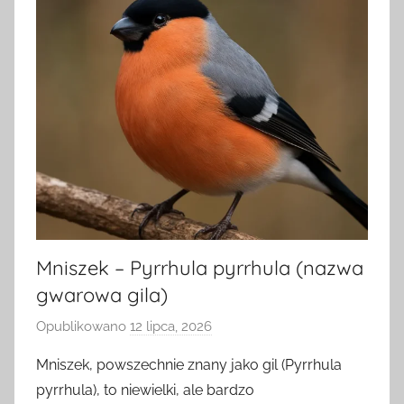
Mniszek – Pyrrhula pyrrhula (nazwa
gwarowa gila)
Opublikowano
12 lipca, 2026
p
r
Mniszek, powszechnie znany jako gil (Pyrrhula
z
pyrrhula), to niewielki, ale bardzo
e