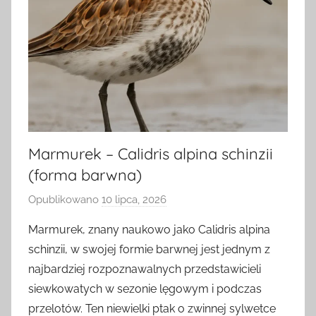
Marmurek – Calidris alpina schinzii
(forma barwna)
Opublikowano
10 lipca, 2026
p
r
Marmurek, znany naukowo jako Calidris alpina
z
schinzii, w swojej formie barwnej jest jednym z
e
najbardziej rozpoznawalnych przedstawicieli
z
siewkowatych w sezonie lęgowym i podczas
a
przelotów. Ten niewielki ptak o zwinnej sylwetce
d