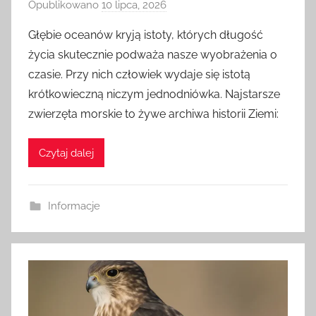
Opublikowano
10 lipca, 2026
p
r
Głębie oceanów kryją istoty, których długość
z
życia skutecznie podważa nasze wyobrażenia o
e
czasie. Przy nich człowiek wydaje się istotą
z
krótkowieczną niczym jednodniówka. Najstarsze
a
zwierzęta morskie to żywe archiwa historii Ziemi:
d
m
i
Czytaj dalej
n
Informacje