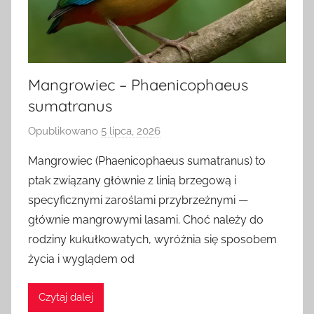
Mangrowiec – Phaenicophaeus
sumatranus
Opublikowano
5 lipca, 2026
p
r
Mangrowiec (Phaenicophaeus sumatranus) to
z
ptak związany głównie z linią brzegową i
e
specyficznymi zaroślami przybrzeżnymi —
z
głównie mangrowymi lasami. Choć należy do
rodziny kukułkowatych, wyróżnia się sposobem
życia i wyglądem od
Czytaj dalej