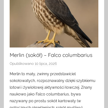
Merlin (sokół) – Falco columbarius
Opublikowano
10 lipca, 2026
p
r
Merlin to mały, zwinny przedstawiciel
z
sokołowatych, rozpoznawalny dzięki szybkiemu
e
lotowi i żywiołowej aktywności łowczej. Znany
z
naukowo jako Falco columbarius, bywa
a
nazywany po prostu sokół karłowaty (w
d
potocznych określeniach: sokół myśliwy).
m