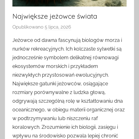
Największe jeżowce świata
Opublikowano
5 lipca, 2026
p
r
Jeżowce od dawna fascynują biologów morza i
z
nurków rekreacyjnych. Ich kolczaste sylwetki są
e
jednocześnie symbolem delikatnej równowagi
z
ekosystemów morskich i przykładem
niezwykłych przystosowań ewolucyjnych.
Największe gatunki jeżowców, osiągające
rozmiary porównywalne z ludzka głową,
odgrywają szczególną rolę w kształtowaniu dna
oceanicznego, w obiegu materii organicznej oraz
w podtrzymywaniu lub niszczeniu raf
koralowych. Zrozumienie ich biologii, zasięgu i
wpływu na środowisko pozwala lepiej chronić