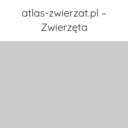
Przejdź
atlas-zwierzat.pl –
do
treści
Zwierzęta