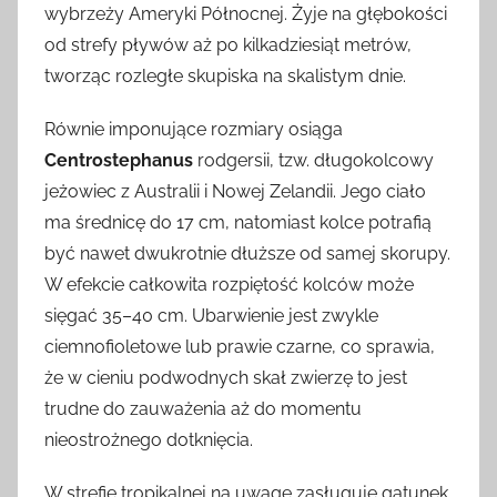
wybrzeży Ameryki Północnej. Żyje na głębokości
od strefy pływów aż po kilkadziesiąt metrów,
tworząc rozległe skupiska na skalistym dnie.
Równie imponujące rozmiary osiąga
Centrostephanus
rodgersii, tzw. długokolcowy
jeżowiec z Australii i Nowej Zelandii. Jego ciało
ma średnicę do 17 cm, natomiast kolce potrafią
być nawet dwukrotnie dłuższe od samej skorupy.
W efekcie całkowita rozpiętość kolców może
sięgać 35–40 cm. Ubarwienie jest zwykle
ciemnofioletowe lub prawie czarne, co sprawia,
że w cieniu podwodnych skał zwierzę to jest
trudne do zauważenia aż do momentu
nieostrożnego dotknięcia.
W strefie tropikalnej na uwagę zasługuje gatunek