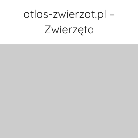
Przejdź
atlas-zwierzat.pl –
do
treści
Zwierzęta