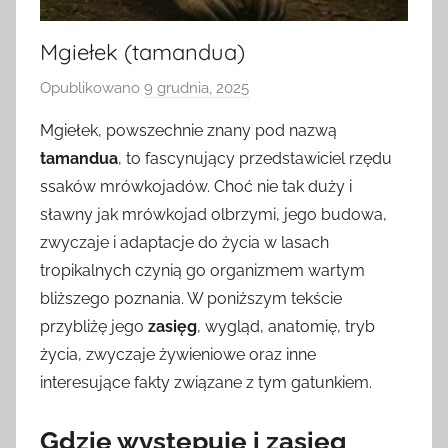
Mgiełek (tamandua)
Opublikowano
9 grudnia, 2025
p
r
Mgiełek, powszechnie znany pod nazwą
z
tamandua
, to fascynujący przedstawiciel rzędu
e
ssaków mrówkojadów. Choć nie tak duży i
z
sławny jak mrówkojad olbrzymi, jego budowa,
zwyczaje i adaptacje do życia w lasach
tropikalnych czynią go organizmem wartym
bliższego poznania. W poniższym tekście
przybliżę jego
zasięg
, wygląd, anatomię, tryb
życia, zwyczaje żywieniowe oraz inne
interesujące fakty związane z tym gatunkiem.
Gdzie występuje i zasięg