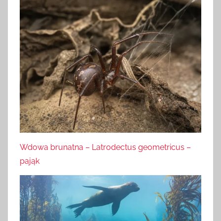
Wdowa brunatna – Latrodectus geometricus –
pająk