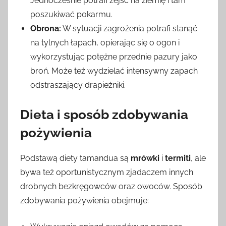
Jednocześnie potrafi zejść na ziemię i tam
poszukiwać pokarmu.
Obrona:
W sytuacji zagrożenia potrafi stanąć
na tylnych łapach, opierając się o ogon i
wykorzystując potężne przednie pazury jako
broń. Może też wydzielać intensywny zapach
odstraszający drapieżniki.
Dieta i sposób zdobywania
pożywienia
Podstawą diety tamandua są
mrówki
i
termiti
, ale
bywa też oportunistycznym zjadaczem innych
drobnych bezkręgowców oraz owoców. Sposób
zdobywania pożywienia obejmuje: