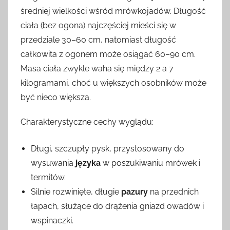
średniej wielkości wśród mrówkojadów. Długość
ciała (bez ogona) najczęściej mieści się w
przedziale 30–60 cm, natomiast długość
całkowita z ogonem może osiągać 60–90 cm.
Masa ciała zwykle waha się między 2 a 7
kilogramami, choć u większych osobników może
być nieco większa.
Charakterystyczne cechy wyglądu:
Długi, szczupły pysk, przystosowany do
wysuwania
języka
w poszukiwaniu mrówek i
termitów.
Silnie rozwinięte, długie
pazury
na przednich
łapach, służące do drążenia gniazd owadów i
wspinaczki.