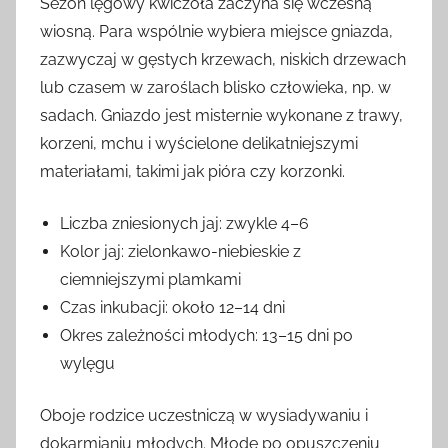
Sezon lęgowy kwiczoła zaczyna się wczesną
wiosną. Para wspólnie wybiera miejsce gniazda,
zazwyczaj w gęstych krzewach, niskich drzewach
lub czasem w zaroślach blisko człowieka, np. w
sadach. Gniazdo jest misternie wykonane z trawy,
korzeni, mchu i wyścielone delikatniejszymi
materiałami, takimi jak pióra czy korzonki.
Liczba zniesionych jaj: zwykle 4–6
Kolor jaj: zielonkawo-niebieskie z
ciemniejszymi plamkami
Czas inkubacji: około 12–14 dni
Okres zależności młodych: 13–15 dni po
wylęgu
Oboje rodzice uczestniczą w wysiadywaniu i
dokarmianiu młodych. Młode po opuszczeniu