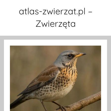
Przejdź
atlas-zwierzat.pl –
do
treści
Zwierzęta