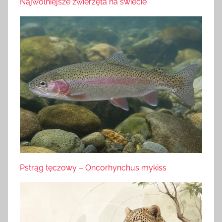
Najwolniejsze zwierzęta na świecie
Pstrąg tęczowy – Oncorhynchus mykiss