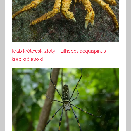
Krab królewski złoty – Lithodes aequispinus –
krab królewski