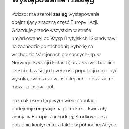
Kwiczoł ma szeroki
zasięg
występowania
obejmujący znaczną część Europy i Azji.
Gniazduje przede wszystkim w strefie
umiarkowanej: od Wysp Brytyjskich i Skandynawii
na zachodzie po zachodnią Syberię na
wschodzie. W rejonach północnych (np. w
Norwegii, Szwecji i Finlandii) oraz we wschodnich
częściach zasięgu liczebność populacji może być
wysoka, zwłaszcza w lasostepach i obszarach z
mozaiką lasów i pól.
Poza okresem lęgowym wiele populacji
podejmuje
migracje
na południe — kwiczoły
zimują w Europie Zachodniej, Środkowej i na
południu kontynentu, a także w północnej Afryce.