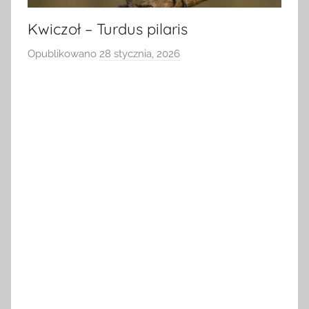
Kwiczoł – Turdus pilaris
Opublikowano
28 stycznia, 2026
p
r
z
e
z