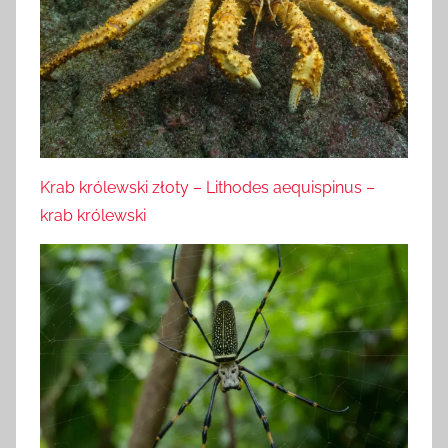
Krab królewski złoty – Lithodes aequispinus –
krab królewski