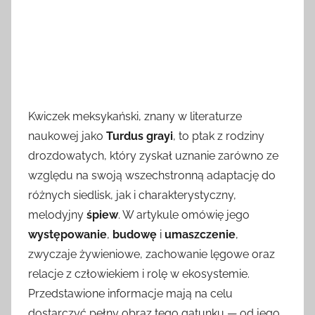
Kwiczek meksykański, znany w literaturze
naukowej jako
Turdus grayi
, to ptak z rodziny
drozdowatych, który zyskał uznanie zarówno ze
względu na swoją wszechstronną adaptację do
różnych siedlisk, jak i charakterystyczny,
melodyjny
śpiew
. W artykule omówię jego
występowanie
,
budowę
i
umaszczenie
,
zwyczaje żywieniowe, zachowanie lęgowe oraz
relacje z człowiekiem i rolę w ekosystemie.
Przedstawione informacje mają na celu
dostarczyć pełny obraz tego gatunku — od jego