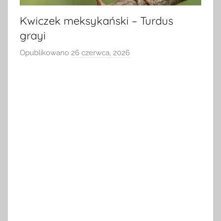
Kwiczek meksykański – Turdus
grayi
Opublikowano
26 czerwca, 2026
p
r
z
e
z