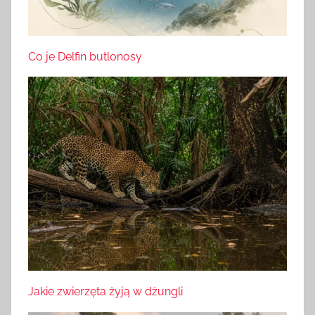
Co je Delfin butlonosy
Jakie zwierzęta żyją w dżungli