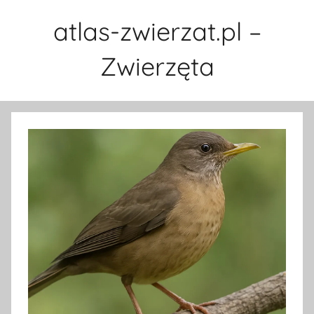
Przejdź
atlas-zwierzat.pl –
do
treści
Zwierzęta