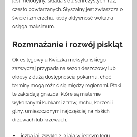
jest melodyjny, składa się z serii czystych fraz,
często powtarzanych. Słyszalny jest zwłaszcza o
świcie i zmierzchu, kiedy aktywność wokalna
osiąga maksimum.
Rozmnażanie i rozwój piskląt
Okres lęgowy u Kwiczka meksykańskiego
zazwyczaj przypada na sezon deszczowy lub
okresy z dużą dostępnością pokarmu, choć
terminy mogą różnić się między regionami. Ptaki
te zakładają gniazda, które są misternie
wykonanymi kubkami z traw, mchu, korzeni i
gliny, umieszczonymi najczęściej na niskich
drzewach lub krzewach.
Liczba jaj: zwykle 2–3 jaja w jednym lęgu.